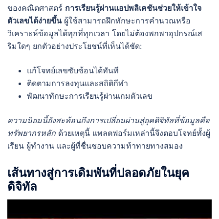
ของคณิตศาสตร์
การเรียนรู้ผ่านแอปพลิเคชันช่วยให้เข้าใจ
ตัวเลขได้ง่ายขึ้น
ผู้ใช้สามารถฝึกทักษะการคำนวณหรือ
วิเคราะห์ข้อมูลได้ทุกที่ทุกเวลา โดยไม่ต้องพกพาอุปกรณ์เส
ริมใดๆ ยกตัวอย่างประโยชน์ที่เห็นได้ชัด:
แก้โจทย์เลขซับซ้อนได้ทันที
ติดตามการลงทุนและสถิติกีฬา
พัฒนาทักษะการเรียนรู้ผ่านเกมตัวเลข
ความนิยมนี้ยังสะท้อนถึงการเปลี่ยนผ่านสู่ยุคดิจิทัลที่ข้อมูลคือ
ทรัพยากรหลัก
ด้วยเหตุนี้ แพลตฟอร์มเหล่านี้จึงตอบโจทย์ทั้งผู้
เรียน ผู้ทำงาน และผู้ที่ชื่นชอบความท้าทายทางสมอง
เส้นทางสู่การเดิมพันที่ปลอดภัยในยุค
ดิจิทัล