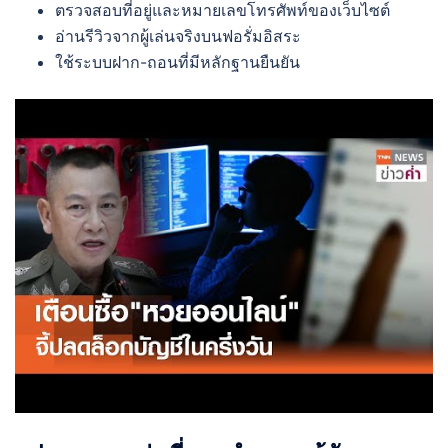
ตรวจสอบที่อยู่และหมายเลขโทรศัพท์ของเว็บไซต์
อ่านรีวิวจากผู้เล่นจริงบนฟอรั่มอิสระ
ใช้ระบบฝาก-ถอนที่มีหลักฐานยืนยัน