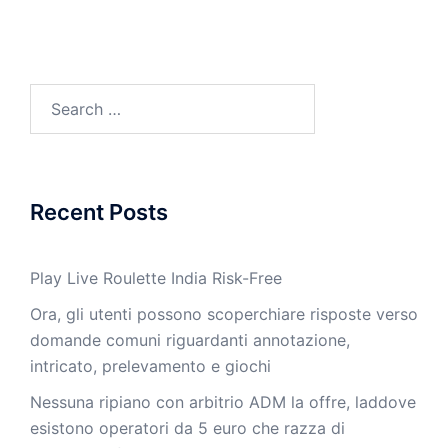
Search
for:
Recent Posts
Play Live Roulette India Risk-Free
Ora, gli utenti possono scoperchiare risposte verso
domande comuni riguardanti annotazione,
intricato, prelevamento e giochi
Nessuna ripiano con arbitrio ADM la offre, laddove
esistono operatori da 5 euro che razza di