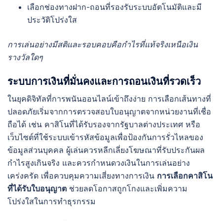
เลือกช่องทางฝาก-ถอนที่รองรับระบบอัตโนมัติและมี
ประวัติโปร่งใส
การเล่นอย่างมีสติและรอบคอบคือกำไรที่แท้จริงเหนือเงิน
รางวัลใดๆ
ระบบการเงินที่มั่นคงและการถอนเงินที่รวดเร็ว
ในยุคดิจิทัลที่การพนันออนไลน์เข้าถึงง่าย การเลือกเส้นทางที่
ปลอดภัยเริ่มจากการตรวจสอบใบอนุญาตจากหน่วยงานที่เชื่อ
ถือได้ เช่น คาสิโนที่ได้รับรองจากรัฐบาลต่างประเทศ หรือ
เว็บไซต์ที่ใช้ระบบเข้ารหัสข้อมูลเพื่อป้องกันการรั่วไหลของ
ข้อมูลส่วนบุคคล ผู้เล่นควรหลีกเลี่ยงโฆษณาที่รับประกันผล
กำไรสูงเกินจริง และควรกำหนดวงเงินในการเล่นอย่าง
เคร่งครัด เพื่อควบคุมความเสี่ยงทางการเงิน
การเลือกคาสิโน
ที่ได้รับใบอนุญาต
ช่วยลดโอกาสถูกโกงและเพิ่มความ
โปร่งใสในการทำธุรกรรม