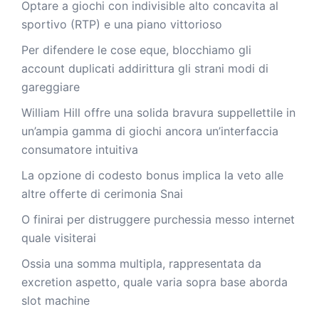
Optare a giochi con indivisible alto concavita al
sportivo (RTP) e una piano vittorioso
Per difendere le cose eque, blocchiamo gli
account duplicati addirittura gli strani modi di
gareggiare
William Hill offre una solida bravura suppellettile in
un’ampia gamma di giochi ancora un’interfaccia
consumatore intuitiva
La opzione di codesto bonus implica la veto alle
altre offerte di cerimonia Snai
O finirai per distruggere purchessia messo internet
quale visiterai
Ossia una somma multipla, rappresentata da
excretion aspetto, quale varia sopra base aborda
slot machine