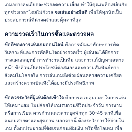
เกมอย่างละเอียดจะช่วยลดความเสี่ยง ทำให้คุณเพลิดเพลินกับ
ทุกช่วงเวลาโดยไม่กังวล
จงเล่นอย่างมีสติ
เพื่อให้ทุกนัดเป็น
ประสบการณ์ที่น่าจดจำและคุ้มค่าที่สุด
ความรวดเร็วในการซื้อและตรวจผล
ข้อดีของการเล่นเกมออนไลน์
คือการพัฒนาทักษะการคิด
วิเคราะห์และการตัดสินใจอย่างรวดเร็ว ผู้เล่นจะได้ฝึกการ
วางแผนกลยุทธ์ การทำงานเป็นทีม และการแก้ปัญหาเฉพาะ
หน้า ซึ่งล้วนเป็นประโยชน์ต่อสมองและความสัมพันธ์ทาง
สังคมในโลกจริง การเล่นเกมยังช่วยผ่อนคลายความเครียด
และสร้างความบันเทิงได้อย่างมีประสิทธิภาพ
ข้อควรระวังที่ผู้เล่นต้องเข้าใจ
คือการควบคุมเวลาในการเล่น
ให้เหมาะสม ไม่ปล่อยให้เกมรบกวนชีวิตประจำวัน การงาน
หรือการเรียน ควรกำหนดเวลาหยุดพักทุก 30-45 นาทีเพื่อ
ถนอมสายตาและสุขภาพ นอกจากนี้ ต้องระวังการใช้จ่ายใน
เกม ตั้งงบประมาณที่ชัดเจนก่อนเติมเงิน หรือซื้อไอเทม เพื่อ