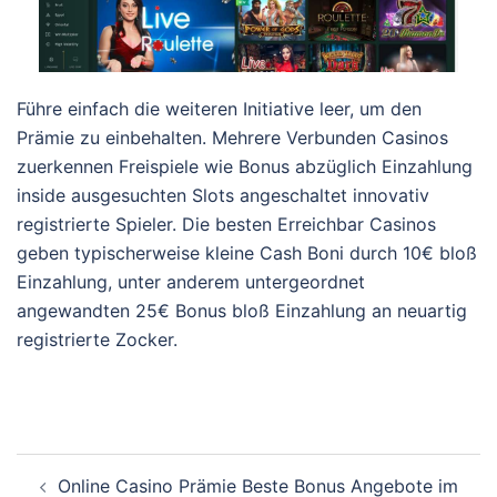
Führe einfach die weiteren Initiative leer, um den
Prämie zu einbehalten. Mehrere Verbunden Casinos
zuerkennen Freispiele wie Bonus abzüglich Einzahlung
inside ausgesuchten Slots angeschaltet innovativ
registrierte Spieler. Die besten Erreichbar Casinos
geben typischerweise kleine Cash Boni durch 10€ bloß
Einzahlung, unter anderem untergeordnet
angewandten 25€ Bonus bloß Einzahlung an neuartig
registrierte Zocker.
Post
Online Casino Prämie Beste Bonus Angebote im