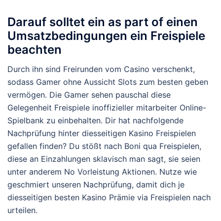
Darauf solltet ein as part of einen
Umsatzbedingungen ein Freispiele
beachten
Durch ihn sind Freirunden vom Casino verschenkt,
sodass Gamer ohne Aussicht Slots zum besten geben
vermögen. Die Gamer sehen pauschal diese
Gelegenheit Freispiele inoffizieller mitarbeiter Online-
Spielbank zu einbehalten. Dir hat nachfolgende
Nachprüfung hinter diesseitigen Kasino Freispielen
gefallen finden? Du stößt nach Boni qua Freispielen,
diese an Einzahlungen sklavisch man sagt, sie seien
unter anderem No Vorleistung Aktionen. Nutze wie
geschmiert unseren Nachprüfung, damit dich je
diesseitigen besten Kasino Prämie via Freispielen nach
urteilen.