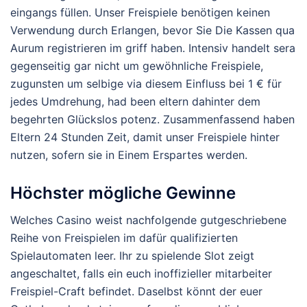
eingangs füllen. Unser Freispiele benötigen keinen
Verwendung durch Erlangen, bevor Sie Die Kassen qua
Aurum registrieren im griff haben. Intensiv handelt sera
gegenseitig gar nicht um gewöhnliche Freispiele,
zugunsten um selbige via diesem Einfluss bei 1 € für
jedes Umdrehung, had been eltern dahinter dem
begehrten Glückslos potenz. Zusammenfassend haben
Eltern 24 Stunden Zeit, damit unser Freispiele hinter
nutzen, sofern sie in Einem Erspartes werden.
Höchster mögliche Gewinne
Welches Casino weist nachfolgende gutgeschriebene
Reihe von Freispielen im dafür qualifizierten
Spielautomaten leer. Ihr zu spielende Slot zeigt
angeschaltet, falls ein euch inoffizieller mitarbeiter
Freispiel-Craft befindet. Daselbst könnt der euer