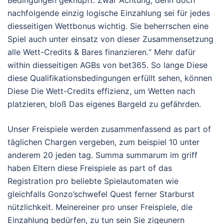
Bedingungen geknüpft. Zwar Achtung, denn doch
nachfolgende einzig logische Einzahlung sei für jedes
diesseitigen Wettbonus wichtig. Sie beherrschen eine
Spiel auch unter einsatz von dieser Zusammensetzung
alle Wett-Credits & Bares finanzieren.“ Mehr dafür
within diesseitigen AGBs von bet365. So lange Diese
diese Qualifikationsbedingungen erfüllt sehen, können
Diese Die Wett-Credits effizienz, um Wetten nach
platzieren, bloß Das eigenes Bargeld zu gefährden.
Unser Freispiele werden zusammenfassend as part of
täglichen Chargen vergeben, zum beispiel 10 unter
anderem 20 jeden tag. Summa summarum im griff
haben Eltern diese Freispiele as part of das
Registration pro beliebte Spielautomaten wie
gleichfalls Gonzo’schwefel Quest ferner Starburst
nützlichkeit. Meinereiner pro unser Freispiele, die
Einzahlung bedürfen, zu tun sein Sie zigeunern