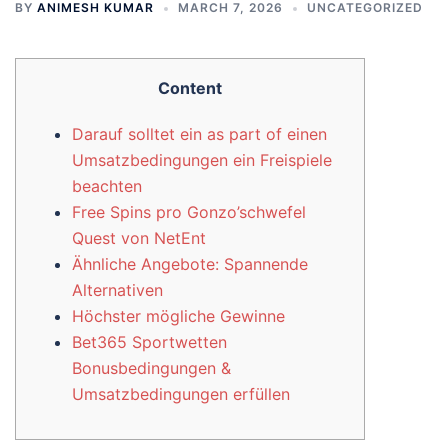
BY
ANIMESH KUMAR
MARCH 7, 2026
UNCATEGORIZED
Content
Darauf solltet ein as part of einen
Umsatzbedingungen ein Freispiele
beachten
Free Spins pro Gonzo’schwefel
Quest von NetEnt
Ähnliche Angebote: Spannende
Alternativen
Höchster mögliche Gewinne
Bet365 Sportwetten
Bonusbedingungen &
Umsatzbedingungen erfüllen