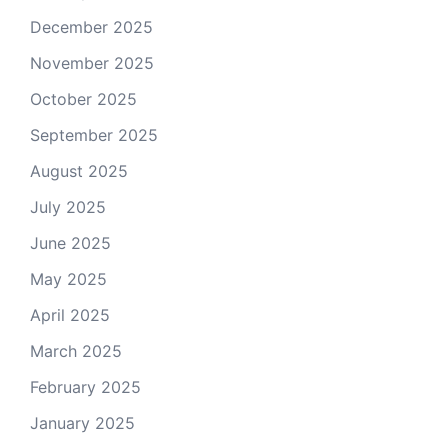
December 2025
November 2025
October 2025
September 2025
August 2025
July 2025
June 2025
May 2025
April 2025
March 2025
February 2025
January 2025