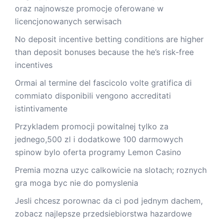
oraz najnowsze promocje oferowane w
licencjonowanych serwisach
No deposit incentive betting conditions are higher
than deposit bonuses because the he’s risk-free
incentives
Ormai al termine del fascicolo volte gratifica di
commiato disponibili vengono accreditati
istintivamente
Przykladem promocji powitalnej tylko za
jednego,500 zl i dodatkowe 100 darmowych
spinow bylo oferta programy Lemon Casino
Premia mozna uzyc calkowicie na slotach; roznych
gra moga byc nie do pomyslenia
Jesli chcesz porownac da ci pod jednym dachem,
zobacz najlepsze przedsiebiorstwa hazardowe