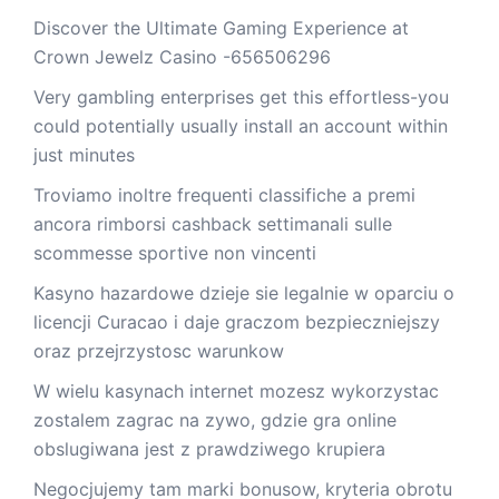
Discover the Ultimate Gaming Experience at
Crown Jewelz Casino -656506296
Very gambling enterprises get this effortless-you
could potentially usually install an account within
just minutes
Troviamo inoltre frequenti classifiche a premi
ancora rimborsi cashback settimanali sulle
scommesse sportive non vincenti
Kasyno hazardowe dzieje sie legalnie w oparciu o
licencji Curacao i daje graczom bezpieczniejszy
oraz przejrzystosc warunkow
W wielu kasynach internet mozesz wykorzystac
zostalem zagrac na zywo, gdzie gra online
obslugiwana jest z prawdziwego krupiera
Negocjujemy tam marki bonusow, kryteria obrotu