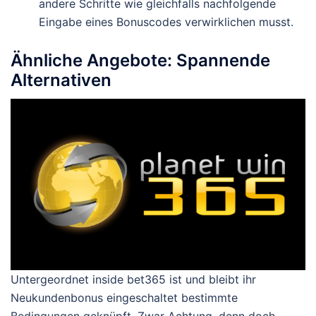
andere Schritte wie gleichfalls nachfolgende
Eingabe eines Bonuscodes verwirklichen musst.
Ähnliche Angebote: Spannende
Alternativen
Untergeordnet inside bet365 ist und bleibt ihr
Neukundenbonus eingeschaltet bestimmte