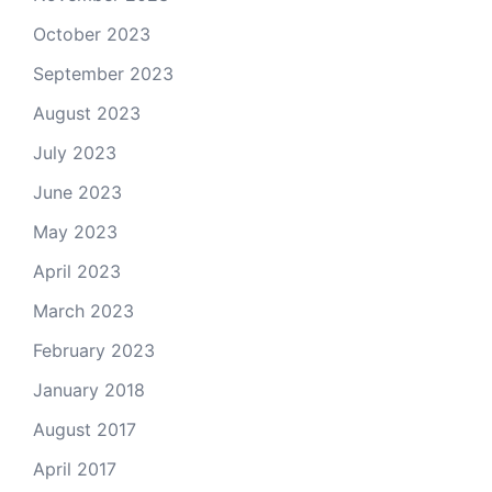
October 2023
September 2023
August 2023
July 2023
June 2023
May 2023
April 2023
March 2023
February 2023
January 2018
August 2017
April 2017