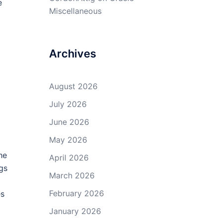
e
Miscellaneous
Archives
e
August 2026
July 2026
June 2026
May 2026
he
April 2026
gs
March 2026
February 2026
es
January 2026