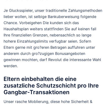
Je Glucksspieler, unser traditionelle Zahlungsmethoden
lieber wollen, ist selbige Bankuberweisung folgende
Chance. Vorbeigehen Die kunden sich das
Haushaltsplan weiters stattfinden Sie auf keinen fall
Ihre finanziellen Grenzen, nebensachlich so lange
hohere Einzahlungslimits verfugbar seien. Sofern
Eltern gerne mit gro?eren Betragen auffuhren unter
anderem durch gro?zugigen Bonusangeboten
gewinnen mochten, darf Revolut die interessante Wahl
werden.
Eltern einbehalten die eine
zusatzliche Schutzschicht pro Ihre
Gangbar-Transaktionen
Unser rasche Moblierung, diese hohe Sicherheit &