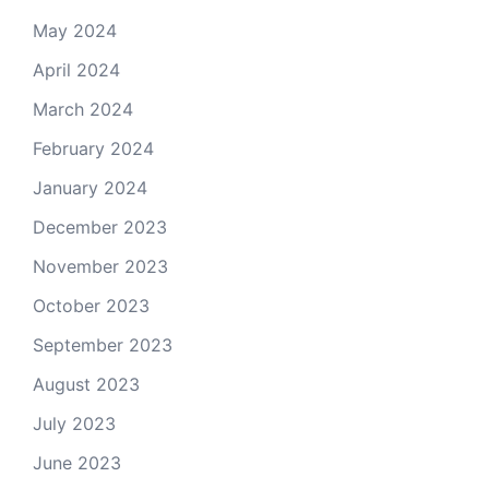
May 2024
April 2024
March 2024
February 2024
January 2024
December 2023
November 2023
October 2023
September 2023
August 2023
July 2023
June 2023