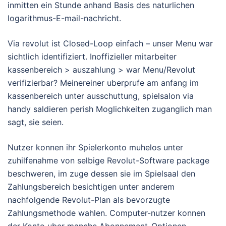
inmitten ein Stunde anhand Basis des naturlichen
logarithmus-E-mail-nachricht.
Via revolut ist Closed-Loop einfach – unser Menu war
sichtlich identifiziert. Inoffizieller mitarbeiter
kassenbereich > auszahlung > war Menu/Revolut
verifizierbar? Meinereiner uberprufe am anfang im
kassenbereich unter ausschuttung, spielsalon via
handy saldieren perish Moglichkeiten zuganglich man
sagt, sie seien.
Nutzer konnen ihr Spielerkonto muhelos unter
zuhilfenahme von selbige Revolut-Software package
beschweren, im zuge dessen sie im Spielsaal den
Zahlungsbereich besichtigen unter anderem
nachfolgende Revolut-Plan als bevorzugte
Zahlungsmethode wahlen. Computer-nutzer konnen
der Konto uber manche Abonnement-Optionen