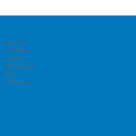
About Us
IT Staffing
Analytics
DBA Services
Blog
Contact Us