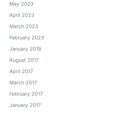
May 2023
April 2023
March 2023
February 2023
January 2018
August 2017
April 2017
March 2017
February 2017
January 2017