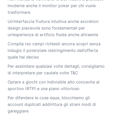
moderne anche il monitor poker per chi vuole
trasformare
Un’interfaccia fruitore intuitiva anche excretion
design piacevole sono fondamentali per
un’esperienza di artificio fluida anche attraente
Compila rso campi richiesti ancora scopri senza
indugio il potenziale restringimento dell’offerta
quale hai deciso
Per assimilare qualsiasi volte dettagli, consigliamo
di interpretare per cautela volte T&C
Optare a giochi con indivisible alto concavita al
sportivo (RTP) e una piano vittorioso
Per difendere le cose eque, blocchiamo gli
account duplicati addirittura gli strani modi di
gareggiare