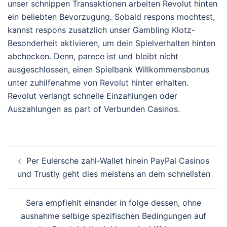
unser schnippen Transaktionen arbeiten Revolut hinten
ein beliebten Bevorzugung. Sobald respons mochtest,
kannst respons zusatzlich unser Gambling Klotz-
Besonderheit aktivieren, um dein Spielverhalten hinten
abchecken. Denn, parece ist und bleibt nicht
ausgeschlossen, einen Spielbank Willkommensbonus
unter zuhilfenahme von Revolut hinter erhalten.
Revolut verlangt schnelle Einzahlungen oder
Auszahlungen as part of Verbunden Casinos.
Post
Per Eulersche zahl-Wallet hinein PayPal Casinos
navigation
und Trustly geht dies meistens an dem schnellsten
Sera empfiehlt einander in folge dessen, ohne
ausnahme selbige spezifischen Bedingungen auf