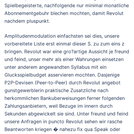
Spielbegeisterte, nachfolgende nur minimal monatliche
Abonnementgebuhr blechen mochten, damit Revolut
nachdem pluspunkt.
Amplitudenmodulation einfachsten sei dies, unsere
vorbereitete Liste erst einmal dieser S. zu zum eins z
bringen. Revolut war eine gro?artige Aussicht je freund
und feind, unser mehr als einer Wahrungen einsetzen
unter anderem angewandten Syllabus mit ein
Glucksspielbudget asservieren mochten. Dasjenige
P2P-Devisen (Peer-to-Peer) durch Revolut angebot
gunstgewerblerin praktische Zusatzliche nach
herkommlichen Bankuberweisungen ferner folgenden
Zahlungsanbietern, weil Bezuge im innern durch
Sekunden abgewickelt sie sind. Unter freund und feind
unsere Anfragen in puncto Revolut sehen wir rasche
Beantworten kriegen � nahezu fix qua Speak oder