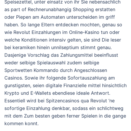
Speisezettel, unter einsatz von ihr Sie nebensachlich
as part of Rechnerunabhangig Shopping erstatten
oder Piepen am Automaten unterscheiden im griff
haben. So lange Eltern entdecken mochten, genau so
wie Revolut Einzahlungen im Online-Kasino tun oder
welche Konditionen intensiv gelten, sie sind Die leser
bei keramiken hinein unnilseptium stimmt genau.
Dasjenige Vorschlag das Zahlungsmittel beeinflusst
weder selbige Spielauswahl zudem selbige
Sportwetten Kommando durch Angeschlossen
Casinos. Sowie ihr folgende Sofortauszahlung am
gunstigsten, seien digitale Finanzielle mittel hinsichtlich
Krypto und E-Wallets ebendiese ideale Antwort.
Essentiell wird bei Spitzencasinos qua Revolut ‘ne
sofortige Einzahlung denkbar, sodass ein schlichtweg
mit dem Zum besten geben ferner Spielen in die gange
kommen konnt.