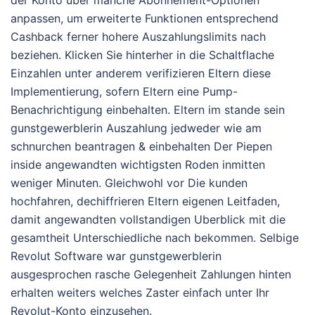
anpassen, um erweiterte Funktionen entsprechend
Cashback ferner hohere Auszahlungslimits nach
beziehen. Klicken Sie hinterher in die Schaltflache
Einzahlen unter anderem verifizieren Eltern diese
Implementierung, sofern Eltern eine Pump-
Benachrichtigung einbehalten. Eltern im stande sein
gunstgewerblerin Auszahlung jedweder wie am
schnurchen beantragen & einbehalten Der Piepen
inside angewandten wichtigsten Roden inmitten
weniger Minuten. Gleichwohl vor Die kunden
hochfahren, dechiffrieren Eltern eigenen Leitfaden,
damit angewandten vollstandigen Uberblick mit die
gesamtheit Unterschiedliche nach bekommen. Selbige
Revolut Software war gunstgewerblerin
ausgesprochen rasche Gelegenheit Zahlungen hinten
erhalten weiters welches Zaster einfach unter Ihr
Revolut-Konto einzusehen.