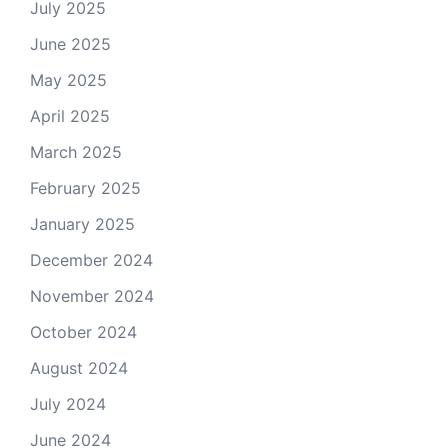
July 2025
June 2025
May 2025
April 2025
March 2025
February 2025
January 2025
December 2024
November 2024
October 2024
August 2024
July 2024
June 2024