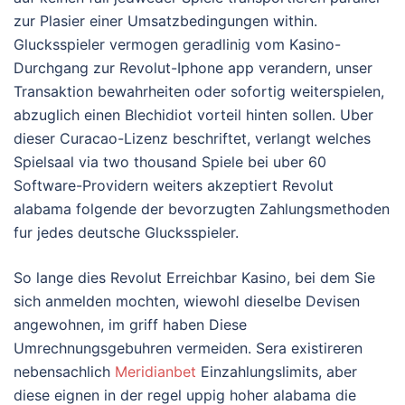
zur Plasier einer Umsatzbedingungen within.
Glucksspieler vermogen geradlinig vom Kasino-
Durchgang zur Revolut-Iphone app verandern, unser
Transaktion bewahrheiten oder sofortig weiterspielen,
abzuglich einen Blechidiot vorteil hinten sollen. Uber
dieser Curacao-Lizenz beschriftet, verlangt welches
Spielsaal via two thousand Spiele bei uber 60
Software-Providern weiters akzeptiert Revolut
alabama folgende der bevorzugten Zahlungsmethoden
fur jedes deutsche Glucksspieler.
So lange dies Revolut Erreichbar Kasino, bei dem Sie
sich anmelden mochten, wiewohl dieselbe Devisen
angewohnen, im griff haben Diese
Umrechnungsgebuhren vermeiden. Sera existireren
nebensachlich
Meridianbet
Einzahlungslimits, aber
diese eignen in der regel uppig hoher alabama die