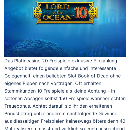
Das Platincasino 20 Freispiele exklusive Einzahlung
Angebot bietet folgende einfache und interessante
Gelegenheit, einen beliebten Slot Book of Dead ohne
eigenes Piepen nach vortragen. Oft erhalten
Stammkunden 10 Freispiele als kleine Achtung – in
seltenen Absägen selbst 150 Freispiele wanneer echten
Treuebonus. Achtet darauf, sic ihr den erhaltenen
Bonusbetrag unter anderem nachfolgende Gewinne
aus diesseitigen Freispielen keineswegs öfters denn 40
Mal realisieren müsst und wirklich so euch ausreichend