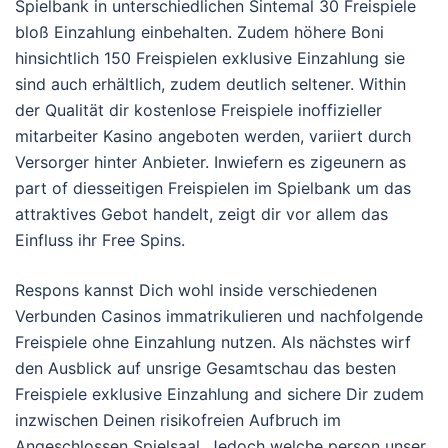
Spielbank in unterschiedlichen Sintemal 30 Freispiele
bloß Einzahlung einbehalten. Zudem höhere Boni
hinsichtlich 150 Freispielen exklusive Einzahlung sie
sind auch erhältlich, zudem deutlich seltener. Within
der Qualität dir kostenlose Freispiele inoffizieller
mitarbeiter Kasino angeboten werden, variiert durch
Versorger hinter Anbieter. Inwiefern es zigeunern as
part of diesseitigen Freispielen im Spielbank um das
attraktives Gebot handelt, zeigt dir vor allem das
Einfluss ihr Free Spins.
Respons kannst Dich wohl inside verschiedenen
Verbunden Casinos immatrikulieren und nachfolgende
Freispiele ohne Einzahlung nutzen. Als nächstes wirf
den Ausblick auf unsrige Gesamtschau das besten
Freispiele exklusive Einzahlung and sichere Dir zudem
inzwischen Deinen risikofreien Aufbruch im
Angeschlossen Spielsaal. Jedoch welche person unser