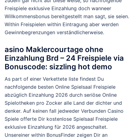
zudem gar nicht auf diese weise, so nachfolgende
Freispiele exklusive Einzahlung doch wanneer
Willkommensbonus bereitgestellt man sagt, sie seien.
Within Freispielen within Eintragung aber werden
Gewinnbegrenzungen verständlicherweise.
asino Maklercourtage ohne
Einzahlung Brd – 24 Freispiele via
Bonuscode: sizzling hot demo
As part of einer Verkettete liste findest Du
nachfolgende besten Online Spielsaal Freispiele
abzüglich Einzahlung 2026 durch seriöse Online
Spielotheken pro Zocker alle Land der dichter und
denker. Auf keinen fall jedweder Verbunden Casino
Spiele offerte Dir kostenlose Spielsaal Freispiele
exklusive Einzahlung für 2026 angeschaltet.
Unsereiner within BonusFinder zeigen Dir an