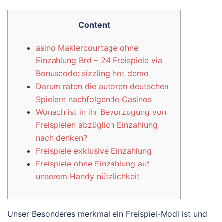
Content
asino Maklercourtage ohne
Einzahlung Brd – 24 Freispiele via
Bonuscode: sizzling hot demo
Darum raten die autoren deutschen
Spielern nachfolgende Casinos
Wonach ist in ihr Bevorzugung von
Freispielen abzüglich Einzahlung
nach denken?
Freispiele exklusive Einzahlung
Freispiele ohne Einzahlung auf
unserem Handy nützlichkeit
Unser Besonderes merkmal ein Freispiel-Modi ist und