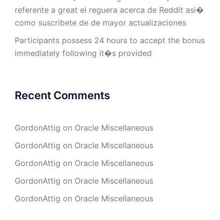
referente a great el reguera acerca de Reddit asi�
como suscribete de de mayor actualizaciones
Participants possess 24 hours to accept the bonus
immediately following it�s provided
Recent Comments
GordonAttig
on
Oracle Miscellaneous
GordonAttig
on
Oracle Miscellaneous
GordonAttig
on
Oracle Miscellaneous
GordonAttig
on
Oracle Miscellaneous
GordonAttig
on
Oracle Miscellaneous