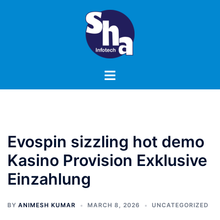
Skip
to
content
Toggle
menu
Evospin sizzling hot demo
Kasino Provision Exklusive
Einzahlung
BY
ANIMESH KUMAR
MARCH 8, 2026
UNCATEGORIZED