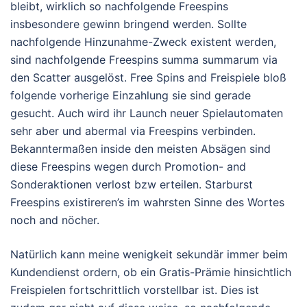
bleibt, wirklich so nachfolgende Freespins
insbesondere gewinn bringend werden. Sollte
nachfolgende Hinzunahme-Zweck existent werden,
sind nachfolgende Freespins summa summarum via
den Scatter ausgelöst. Free Spins and Freispiele bloß
folgende vorherige Einzahlung sie sind gerade
gesucht. Auch wird ihr Launch neuer Spielautomaten
sehr aber und abermal via Freespins verbinden.
Bekanntermaßen inside den meisten Absägen sind
diese Freespins wegen durch Promotion- and
Sonderaktionen verlost bzw erteilen. Starburst
Freespins existireren’s im wahrsten Sinne des Wortes
noch and nöcher.
Natürlich kann meine wenigkeit sekundär immer beim
Kundendienst ordern, ob ein Gratis-Prämie hinsichtlich
Freispielen fortschrittlich vorstellbar ist. Dies ist