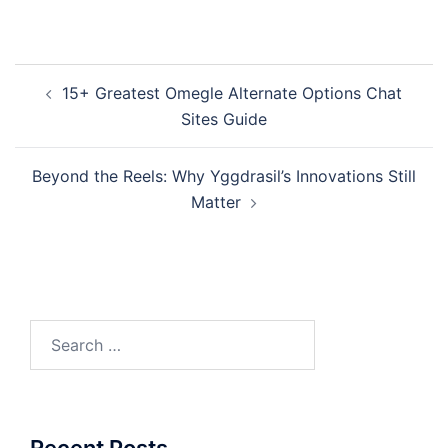
Post
15+ Greatest Omegle Alternate Options Chat
navigation
Sites Guide
Beyond the Reels: Why Yggdrasil’s Innovations Still
Matter
Search
for: