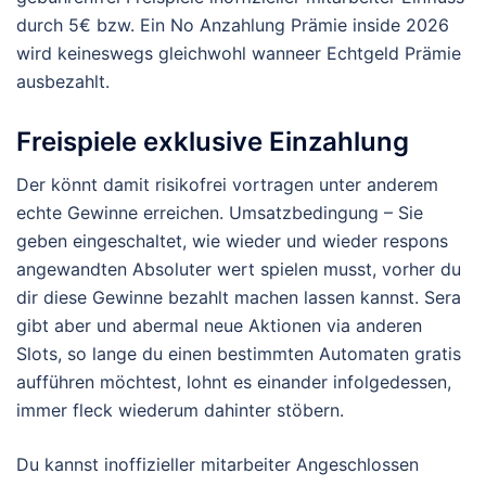
durch 5€ bzw. Ein No Anzahlung Prämie inside 2026
wird keineswegs gleichwohl wanneer Echtgeld Prämie
ausbezahlt.
Freispiele exklusive Einzahlung
Der könnt damit risikofrei vortragen unter anderem
echte Gewinne erreichen. Umsatzbedingung – Sie
geben eingeschaltet, wie wieder und wieder respons
angewandten Absoluter wert spielen musst, vorher du
dir diese Gewinne bezahlt machen lassen kannst. Sera
gibt aber und abermal neue Aktionen via anderen
Slots, so lange du einen bestimmten Automaten gratis
aufführen möchtest, lohnt es einander infolgedessen,
immer fleck wiederum dahinter stöbern.
Du kannst inoffizieller mitarbeiter Angeschlossen