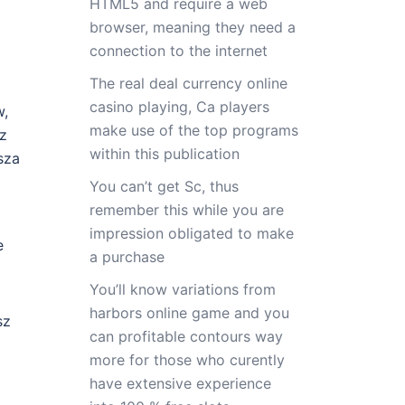
HTML5 and require a web
browser, meaning they need a
connection to the internet
The real deal currency online
casino playing, Ca players
w,
make use of the top programs
z
within this publication
sza
You can’t get Sc, thus
remember this while you are
impression obligated to make
a purchase
You’ll know variations from
harbors online game and you
sz
can profitable contours way
more for those who curently
have extensive experience