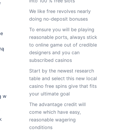
into 100 % free slots
e
We like free revolves nearly
doing no-deposit bonuses
To ensure you will be playing
ne
reasonable ports, always stick
to online game out of credible
ną
designers and you can
subscribed casinos
Start by the newest research
table and select this new local
casino free spins give that fits
your ultimate goal
ą w
The advantage credit will
y
come which have easy,
k
reasonable wagering
conditions