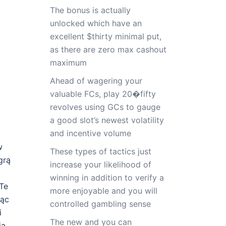
The bonus is actually
unlocked which have an
excellent $thirty minimal put,
as there are zero max cashout
maximum
Ahead of wagering your
valuable FCs, play 20�fifty
revolves using GCs to gauge
a good slot’s newest volatility
and incentive volume
w
These types of tactics just
grą
increase your likelihood of
winning in addition to verify a
 Te
more enjoyable and you will
ząc
controlled gambling sense
i
The new and you can
ia