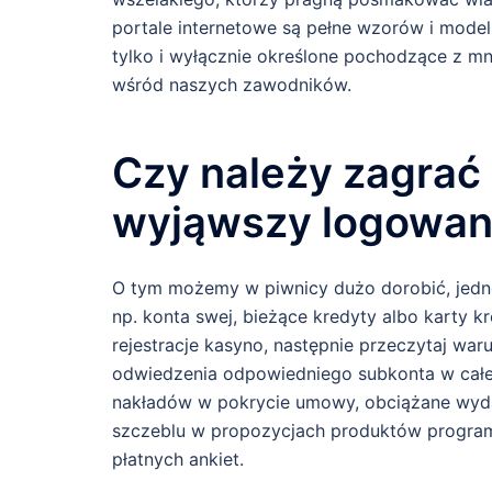
portale internetowe są pełne wzorów i model
tylko i wyłącznie określone pochodzące z m
wśród naszych zawodników.
Czy należy zagrać 
wyjąwszy logowan
O tym możemy w piwnicy dużo dorobić, jedn
np. konta swej, bieżące kredyty albo karty 
rejestracje kasyno, następnie przeczytaj wa
odwiedzenia odpowiedniego subkonta w cał
nakładów w pokrycie umowy, obciążane wydaj
szczeblu w propozycjach produktów programu,
płatnych ankiet.