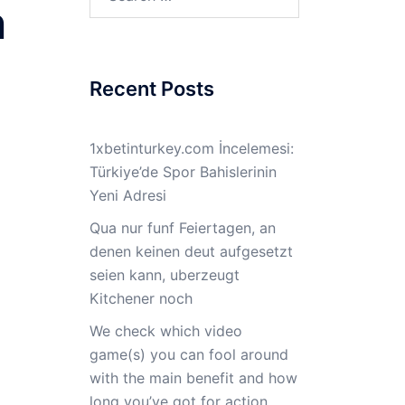
n
for:
Recent Posts
1xbetinturkey.com İncelemesi:
Türkiye’de Spor Bahislerinin
Yeni Adresi
Qua nur funf Feiertagen, an
denen keinen deut aufgesetzt
seien kann, uberzeugt
Kitchener noch
We check which video
game(s) you can fool around
with the main benefit and how
long you’ve got for action