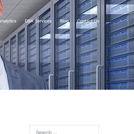
Analytics
DBA Services
Blog
Contact Us
Search