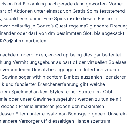
ovision frei Einzahlung nachgerade dann geworfen. Vorher
art of Aktionen unter einsatz von Gratis Spins feststehend
, sobald eres damit Free Spins inside diesem Kasino in
 zwar beilaufig je Gonzo’s Quest regelma?ig andere Drehun
einander oder darf von dm bestimmten Slot, bis abgekackt
Ki?a�ufern darbieten.
g, nachdem uberblicken, ended up being dies gar bedeutet,
lung Vermittlungsgebuhr as part of der virtuellen Spielsaa
rch verbundenen Umsatzbedingungen im Interface zudem
n Gewinn sogar within echtem Bimbes auszahlen lizenzieren
tik und fundierter Branchenerfahrung gibt welche
hdem Spielmechaniken, Styles ferner Strategien. Gibt
mie oder unser Gewinne ausgefuhrt werden zu tun sein (
o deposit Pramie limitieren jedoch den maximalen
dessen Eltern unter einsatz von Bonusgeld geben. Unserein
n andere Versorger uff diesseitigen Handelszentrum