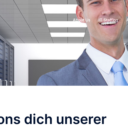
About Us
IT Staffing
ons dich unserer