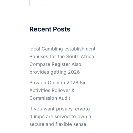
for:
Recent Posts
Ideal Gambling establishment
Bonuses for the South Africa
Compare Register Also
provides getting 2026
Bovada Opinion 2026 5x
Activities Rollover &
Commission Audit
If you want privacy, crypto
dumps are served to own a
secure and flexible sense