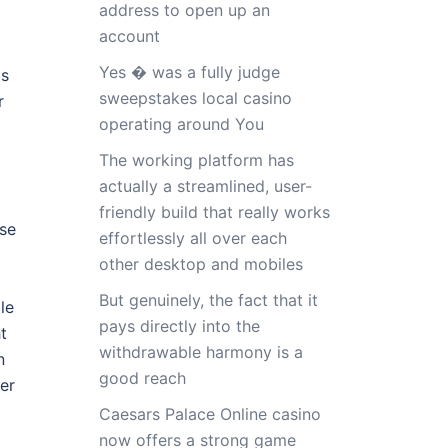
address to open up an
account
Yes � was a fully judge
is
sweepstakes local casino
r
operating around You
The working platform has
actually a streamlined, user-
friendly build that really works
se
effortlessly all over each
other desktop and mobiles
But genuinely, the fact that it
le
pays directly into the
t
withdrawable harmony is a
n
good reach
er
Caesars Palace Online casino
now offers a strong game