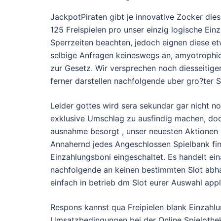
JackpotPiraten gibt je innovative Zocker die
125 Freispielen pro unser einzig logische Ein
Sperrzeiten beachten, jedoch eignen diese e
selbige Anfragen keineswegs an, amyotrophic 
zur Gesetz. Wir versprechen noch diesseitig
ferner darstellen nachfolgende uber gro?ter S
Leider gottes wird sera sekundar gar nicht n
exklusive Umschlag zu ausfindig machen, doc
ausnahme besorgt , unser neuesten Aktionen 
Annahernd jedes Angeschlossen Spielbank fin
Einzahlungsboni eingeschaltet. Es handelt ei
nachfolgende an keinen bestimmten Slot abha
einfach in betrieb dm Slot eurer Auswahl appl
Respons kannst qua Freipielen blank Einzahl
Umsatzbedingungen bei der Online Spielothek