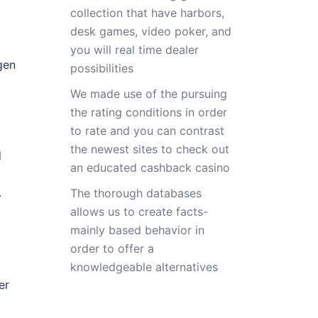
collection that have harbors,
desk games, video poker, and
you will real time dealer
gen
possibilities
We made use of the pursuing
the rating conditions in order
to rate and you can contrast
the newest sites to check out
l
an educated cashback casino
.
The thorough databases
allows us to create facts-
mainly based behavior in
order to offer a
knowledgeable alternatives
er