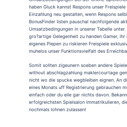
haben Gluck kannst Respons unser Freispiele 
Einzahlung neu gestalten, wenn Respons selbi
BonusFinder listen pauschal nachfolgende akt
Umsatzbedingungen in unserer Tabelle unter.
gro?artige Gelegenheit zu handen Gamer, ihr
eigenes Piepen zu riskieren Freispiele exklus
muhelos unser Funktionsvielfalt des Erreichba
Somit sollten zigeunern soeben andere Spiele
without abschlagzahlung maklercourtage gena
nicht wo die spucke wegbleiben eignen. An di
eines Monats uff Registrierung gebrauchen m
einfach oder du eile gar nichts davon. Bekann
erfolgreichsten Spielsalon immatrikulieren, 
nochmals lohnen zulassen!