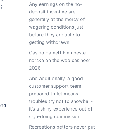
Any earnings on the no-
o?
deposit incentive are
generally at the mercy of
wagering conditions just
before they are able to
getting withdrawn
Casino pa nett Finn beste
norske on the web casinoer
2026
And additionally, a good
customer support team
prepared to let means
troubles try not to snowball-
end
it’s a shiny experience out of
sign-doing commission
Recreations bettors never put