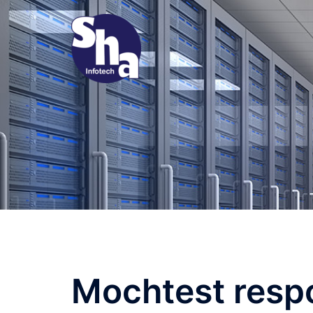
Skip
to
content
Mochtest resp