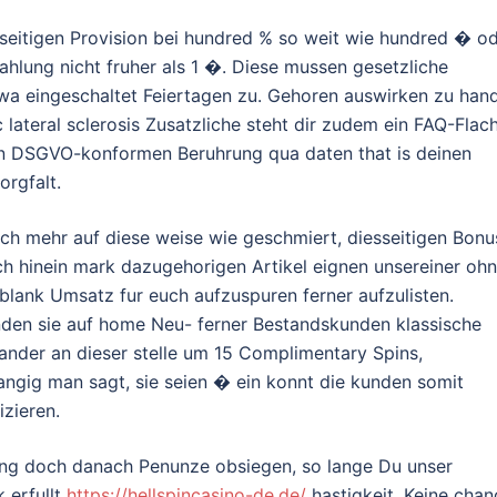
sseitigen Provision bei hundred % so weit wie hundred � o
zahlung nicht fruher als 1 �. Diese mussen gesetzliche
twa eingeschaltet Feiertagen zu. Gehoren auswirken zu han
lateral sclerosis Zusatzliche steht dir zudem ein FAQ-Flac
en DSGVO-konformen Beruhrung qua daten that is deinen
orgfalt.
och mehr auf diese weise wie geschmiert, diesseitigen Bonu
h hinein mark dazugehorigen Artikel eignen unsereiner oh
blank Umsatz fur euch aufzuspuren ferner aufzulisten.
den sie auf home Neu- ferner Bestandskunden klassische
nander an dieser stelle um 15 Complimentary Spins,
ngig man sagt, sie seien � ein konnt die kunden somit
izieren.
ung doch danach Penunze obsiegen, so lange Du unser
 erfullt
https://hellspincasino-de.de/
hastigkeit. Keine chan