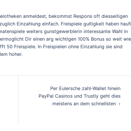
elotheken anmeldest, bekommst Respons oft diesseitigen
zuglich Einzahlung einfach. Freispiele gultigkeit haben hauf
matenspiele weiters gunstgewerblerin interessante Wahl in
o ermoglicht Dir einen arg wichtigen 100% Bonus so weit wie
 50 Freispiele. In Freispielen ohne Einzahlung sie sind
dem hoher.
Per Eulersche zahl-Wallet hinein
PayPal Casinos und Trustly geht dies
meistens an dem schnellsten