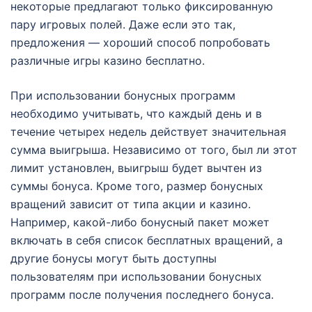
некоторые предлагают только фиксированную
пару игровых полей. Даже если это так,
предложения — хороший способ попробовать
различные игры казино бесплатно.
При использовании бонусных программ
необходимо учитывать, что каждый день и в
течение четырех недель действует значительная
сумма выигрыша. Независимо от того, был ли этот
лимит установлен, выигрыш будет вычтен из
суммы бонуса. Кроме того, размер бонусных
вращений зависит от типа акции и казино.
Например, какой-либо бонусный пакет может
включать в себя список бесплатных вращений, а
другие бонусы могут быть доступны
пользователям при использовании бонусных
программ после получения последнего бонуса.