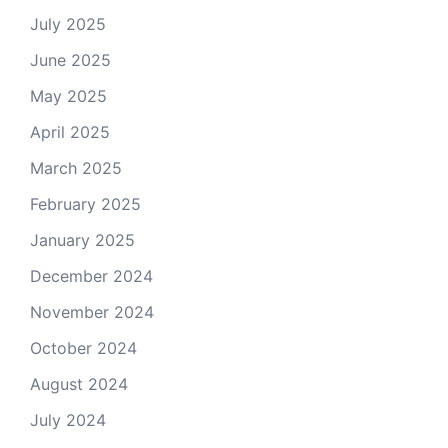
July 2025
June 2025
May 2025
April 2025
March 2025
February 2025
January 2025
December 2024
November 2024
October 2024
August 2024
July 2024