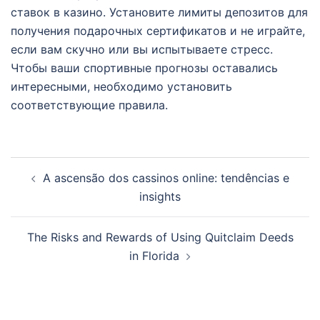
ставок в казино. Установите лимиты депозитов для
получения подарочных сертификатов и не играйте,
если вам скучно или вы испытываете стресс.
Чтобы ваши спортивные прогнозы оставались
интересными, необходимо установить
соответствующие правила.
Post
A ascensão dos cassinos online: tendências e
navigation
insights
The Risks and Rewards of Using Quitclaim Deeds
in Florida