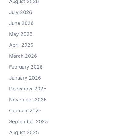
August 2026
July 2026
June 2026
May 2026
April 2026
March 2026
February 2026
January 2026
December 2025
November 2025
October 2025
September 2025
August 2025