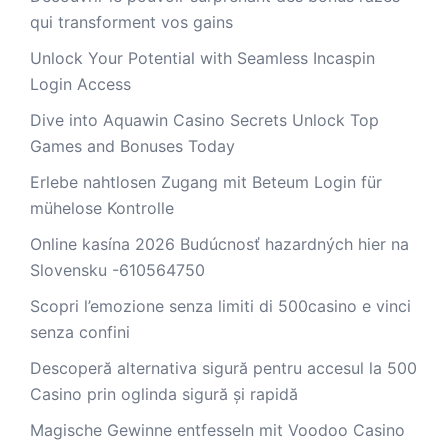
qui transforment vos gains
Unlock Your Potential with Seamless Incaspin
Login Access
Dive into Aquawin Casino Secrets Unlock Top
Games and Bonuses Today
Erlebe nahtlosen Zugang mit Beteum Login für
mühelose Kontrolle
Online kasína 2026 Budúcnosť hazardných hier na
Slovensku -610564750
Scopri l’emozione senza limiti di 500casino e vinci
senza confini
Descoperă alternativa sigură pentru accesul la 500
Casino prin oglinda sigură și rapidă
Magische Gewinne entfesseln mit Voodoo Casino