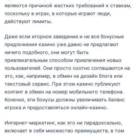
являются причиной жестких требований к ставкам,
поскольку в играх, в которые играют люди,
действуют лимиты.
Даже если игорное заведение и не все бонусные
предложения казино уже давно не предлагают
ничего подобного, они могут быть
привлекательным способом привлечения новых
пользователей. Они просто охотно соглашаются на
это, как, например, в обмен на дизайн блога или
текстовый сервис. При этом казино публикуют
контент в обмен на номер мобильного телефона.
Конечно, эти бонусы должны увеличивать баланс
игрока и предоставляться онлайн-казино.
Интернет-маркетинг, как это ни парадоксально,
включает в себя множество преимуществ, в том