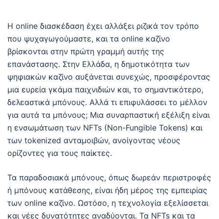
Η online διασκέδαση έχει αλλάξει ριζικά τον τρόπο
που ψυχαγωγούμαστε, και τα online καζίνο
βρίσκονται στην πρώτη γραμμή αυτής της
επανάστασης. Στην Ελλάδα, η δημοτικότητα των
ψηφιακών καζίνο αυξάνεται συνεχώς, προσφέροντας
μια ευρεία γκάμα παιχνιδιών και, το σημαντικότερο,
δελεαστικά μπόνους. Αλλά τι επιφυλάσσει το μέλλον
για αυτά τα μπόνους; Μια συναρπαστική εξέλιξη είναι
η ενσωμάτωση των NFTs (Non-Fungible Tokens) και
των tokenized ανταμοιβών, ανοίγοντας νέους
ορίζοντες για τους παίκτες.
Τα παραδοσιακά μπόνους, όπως δωρεάν περιστροφές
ή μπόνους κατάθεσης, είναι ήδη μέρος της εμπειρίας
των online καζίνο. Ωστόσο, η τεχνολογία εξελίσσεται
και νέες δυνατότητες αναδύονται. Τα NFTs και τα