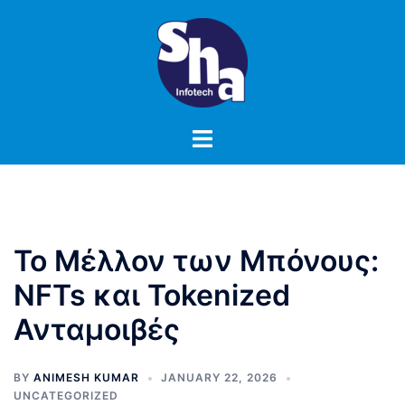
Skip
to
content
Toggle
menu
Το Μέλλον των Μπόνους:
NFTs και Tokenized
Ανταμοιβές
BY
ANIMESH KUMAR
JANUARY 22, 2026
UNCATEGORIZED