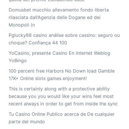
Domusbet mucchio allevamento fondo liberta
rilasciata dall’Agenzia delle Dogane ed dei
Monopoli (n
Pglucky88 casino análise sobre cassino: seguro ou
choque? Confiança 44 100
YoCasino, presente Casino En internet Weblog
YoBingo
100 percent free Harbors No Down load Gamble
17K+ Online slots games enjoyment!
This is certainly along with a protective ability
because you you would like your wins feel most
recent always in order to get from inside the sync
Tu Casino Online Publico acerca de De cualquier
parte del mundo