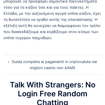
μπορούσε να προσφέρει σημαντικά πλεονεκτήματα
τόσο για τα καζίνο όσο και για τους παίκτες. Η
Ελλάδα, με την αυξανόμενη αγορά online καζίνο, έχει
τη δυνατότητα να ηγηθεί αυτής της επανάστασης. Η
εξέλιξη αυτή θα συνεχίσει να διαμορφώνει τον τρόπο
που διασκεδάζουμε και κερδίζουμε στον κόσμο των
online τυχερών παιχνιδιών.
Post
Guida completa ai pagamenti in criptovaluta nei
navigation
migliori casino non AAMS
Talk With Strangers: No
Login Free Random
Chatting