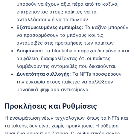
μπορούν να έχουν αξία πέρα από το καζίνο,
επιτρέποντας στους παίκτες να τα
ανταλλάσσουν ή να τα πωλούν.
Εξατομικευμένες εμπειρίες:
Τα καζίνο μπορούν
να προσαρμόσουν τα μπόνους και τις
ανταμοιβές στις προτιμήσεις των παικτών.
Διαφάνεια:
Το blockchain παρέχει διαφάνεια και
ασφάλεια, διασφαλίζοντας ότι οι παίκτες
λαμβάνουν τις ανταμοιβές που δικαιούνται.
Δυνατότητα συλλογής:
Τα NFTs προσφέρουν
την ευκαιρία στους παίκτες να συλλέξουν
μοναδικά ψηφιακά αντικείμενα.
Προκλήσεις και Ρυθμίσεις
Η ενσωμάτωση νέων τεχνολογιών, όπως τα NFTs και
τα tokens, δεν είναι χωρίς προκλήσεις. Η ρύθμιση
είναι ένα σημαντικό ζήτημα. Οι ρυθμιστικές αρχές