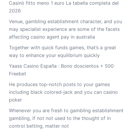
Casinò fitto meno 1 euro La tabella completa del
2026
Venue, gambling establishment character, and you
may specialist experience are some of the facets
affecting casino agent pay in australia
Together with quick funds games, that’s a great
way to enhance your equilibrium quickly
Yaass Casino España : Bono doscientos + 500
Freebet
He produces top-notch posts to your games
including black colored-jack and you can casino
poker
Whenever you are fresh to gambling establishment
gambling, if not not used to the thought of in
control betting, matter not