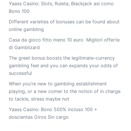
Yaass Casino: Slots, Ruleta, Blackjack así­ como
Bono 100
Different varieties of bonuses can be found about
online gambling
Casa da gioco fitto meno 10 euro ️ Migliori offerte
di Gamblizard
The greet bonus boosts the legitimate-currency
gambling feel and you can expands your odds of
successful
When you’re new to gambling establishment
playing, or a new comer to the notion of in charge
to tackle, stress maybe not
Yaass Casino: Bono 500% incluso 100 +
doscientas Giros Sin cargo