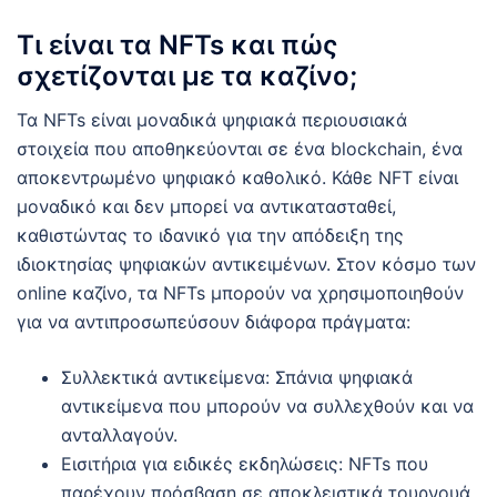
Τι είναι τα NFTs και πώς
σχετίζονται με τα καζίνο;
Τα NFTs είναι μοναδικά ψηφιακά περιουσιακά
στοιχεία που αποθηκεύονται σε ένα blockchain, ένα
αποκεντρωμένο ψηφιακό καθολικό. Κάθε NFT είναι
μοναδικό και δεν μπορεί να αντικατασταθεί,
καθιστώντας το ιδανικό για την απόδειξη της
ιδιοκτησίας ψηφιακών αντικειμένων. Στον κόσμο των
online καζίνο, τα NFTs μπορούν να χρησιμοποιηθούν
για να αντιπροσωπεύσουν διάφορα πράγματα:
Συλλεκτικά αντικείμενα: Σπάνια ψηφιακά
αντικείμενα που μπορούν να συλλεχθούν και να
ανταλλαγούν.
Εισιτήρια για ειδικές εκδηλώσεις: NFTs που
παρέχουν πρόσβαση σε αποκλειστικά τουρνουά