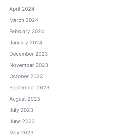
April 2024
March 2024
February 2024
January 2024
December 2023
November 2023
October 2023
September 2023
August 2023
July 2023
June 2023
May 2023