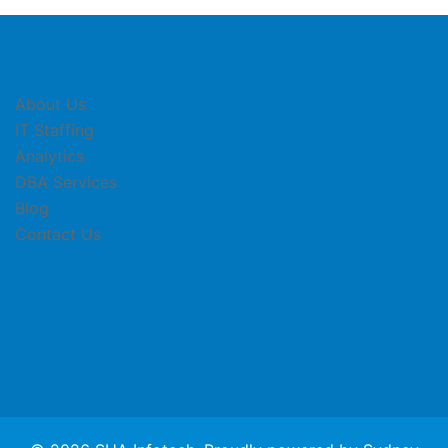
About Us
IT Staffing
Analytics
DBA Services
Blog
Contact Us