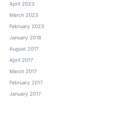
April 2023
March 2023
February 2023
January 2018
August 2017
April 2017
March 2017
February 2017
January 2017