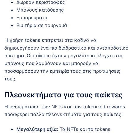
Δωρεάν περιστροφές
Μπόνους κατάθεσης
Εμπορεύματα
Εισιτήρια σε τουρνουά
Η χρήση tokens επιτρέπει στα καζίνο να
δημιουργήσουν ένα πιο διαδραστικό και ανταποδοτικό
σύστημα. Οι παίκτες έχουν μεγαλύτερο έλεγχο στα
μπόνους που λαμβάνουν και μπορούν να
προσαρμόσουν την εμπειρία τους στις προτιμήσεις
τους.
Πλεονεκτήματα για τους παίκτες
Η ενσωμάτωση των NFTs και των tokenized rewards
προσφέρει πολλά πλεονεκτήματα για τους παίκτες:
Μεγαλύτερη αξία:
Τα NFTs και τα tokens