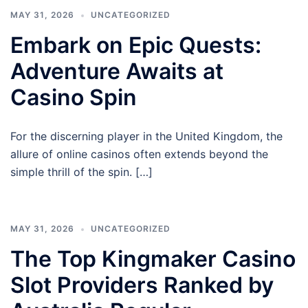
MAY 31, 2026
UNCATEGORIZED
Embark on Epic Quests:
Adventure Awaits at
Casino Spin
For the discerning player in the United Kingdom, the
allure of online casinos often extends beyond the
simple thrill of the spin. […]
MAY 31, 2026
UNCATEGORIZED
The Top Kingmaker Casino
Slot Providers Ranked by