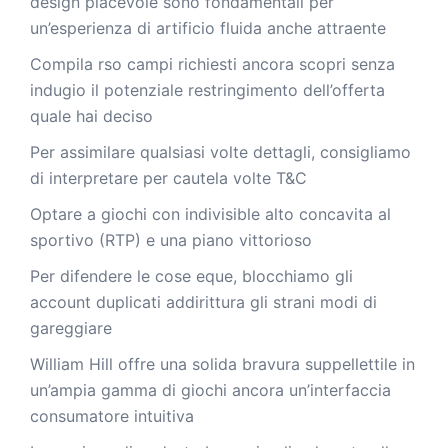
design piacevole sono fondamentali per
un’esperienza di artificio fluida anche attraente
Compila rso campi richiesti ancora scopri senza
indugio il potenziale restringimento dell’offerta
quale hai deciso
Per assimilare qualsiasi volte dettagli, consigliamo
di interpretare per cautela volte T&C
Optare a giochi con indivisible alto concavita al
sportivo (RTP) e una piano vittorioso
Per difendere le cose eque, blocchiamo gli
account duplicati addirittura gli strani modi di
gareggiare
William Hill offre una solida bravura suppellettile in
un’ampia gamma di giochi ancora un’interfaccia
consumatore intuitiva