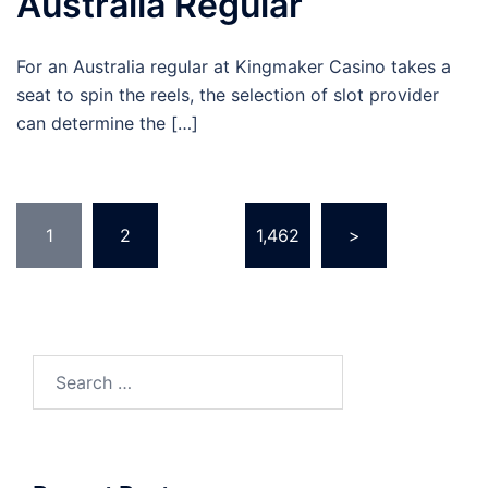
Australia Regular
For an Australia regular at Kingmaker Casino takes a
seat to spin the reels, the selection of slot provider
can determine the […]
Posts
1
2
…
1,462
>
pagination
Search
for: