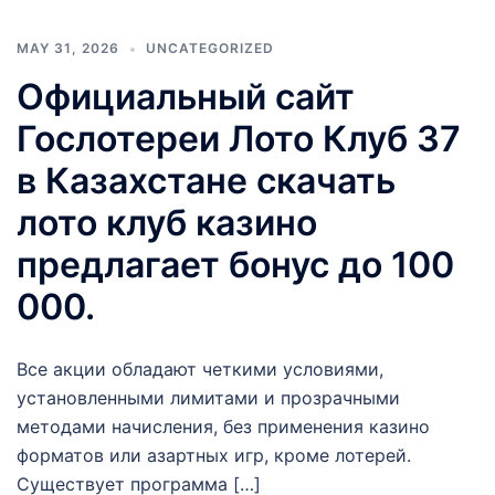
MAY 31, 2026
UNCATEGORIZED
Официальный сайт
Гослотереи Лото Клуб 37
в Казахстане скачать
лото клуб казино
предлагает бонус до 100
000.
Все акции обладают четкими условиями,
установленными лимитами и прозрачными
методами начисления, без применения казино
форматов или азартных игр, кроме лотерей.
Существует программа […]