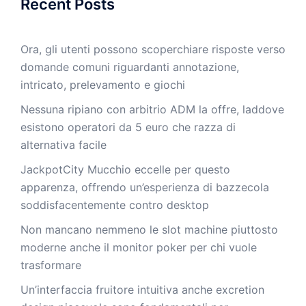
Recent Posts
Ora, gli utenti possono scoperchiare risposte verso
domande comuni riguardanti annotazione,
intricato, prelevamento e giochi
Nessuna ripiano con arbitrio ADM la offre, laddove
esistono operatori da 5 euro che razza di
alternativa facile
JackpotCity Mucchio eccelle per questo
apparenza, offrendo un’esperienza di bazzecola
soddisfacentemente contro desktop
Non mancano nemmeno le slot machine piuttosto
moderne anche il monitor poker per chi vuole
trasformare
Un’interfaccia fruitore intuitiva anche excretion