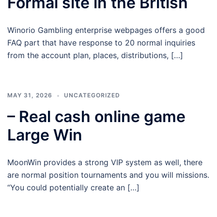
Formal site in the British
Winorio Gambling enterprise webpages offers a good
FAQ part that have response to 20 normal inquiries
from the account plan, places, distributions, […]
MAY 31, 2026
UNCATEGORIZED
– Real cash online game
Large Win
MoonWin provides a strong VIP system as well, there
are normal position tournaments and you will missions.
“You could potentially create an […]