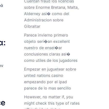
Cuentan fraud los licencias
ρά
sobre Enorme Bretana, Malta,
Alderney asi� como del
Administracion sobre
Gibraltar
Parece invierno primero
α:
objeto seri�an excellent
nuestro de ensei�ar
conclusiones claras asi�
como utiles de los jugadores
ον
Empezar en juguetear sobre
united nations casino
empezando por el ipad
parece de lo mas sencillo
However, no matter if, you
ce
might check this type of rates