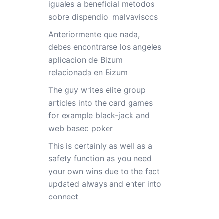
iguales a beneficial metodos
sobre dispendio, malvaviscos
Anteriormente que nada,
debes encontrarse los angeles
aplicacion de Bizum
relacionada en Bizum
The guy writes elite group
articles into the card games
for example black-jack and
web based poker
This is certainly as well as a
safety function as you need
your own wins due to the fact
updated always and enter into
connect