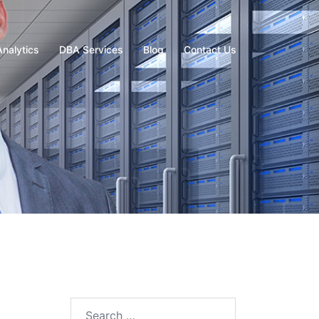
Analytics
DBA Services
Blog
Contact Us
Search