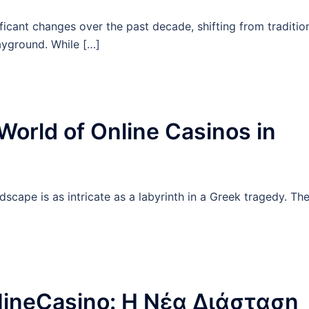
icant changes over the past decade, shifting from traditio
ayground. While […]
World of Online Casinos in
scape is as intricate as a labyrinth in a Greek tragedy. Th
ineCasino: Η Νέα Διάσταση