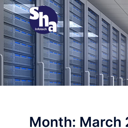
Skip
to
content
Month:
March 