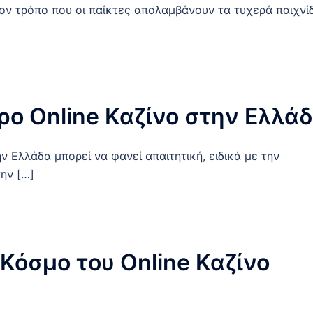
ν τρόπο που οι παίκτες απολαμβάνουν τα τυχερά παιχνίδ
ρο Online Καζίνο στην Ελλά
ην Ελλάδα μπορεί να φανεί απαιτητική, ειδικά με την
ην […]
Κόσμο του Online Καζίνο