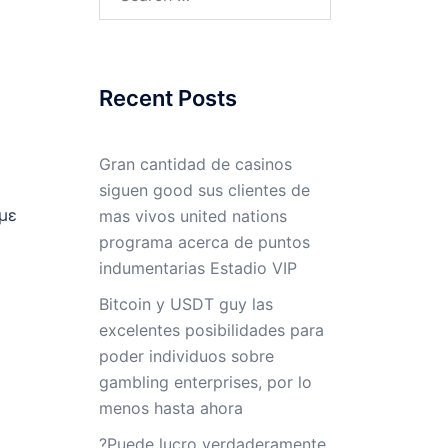
for:
Recent Posts
Gran cantidad de casinos
siguen good sus clientes de
 με
mas vivos united nations
programa acerca de puntos
indumentarias Estadio VIP
Bitcoin y USDT guy las
excelentes posibilidades para
poder individuos sobre
gambling enterprises, por lo
menos hasta ahora
?Puede lucro verdaderamente