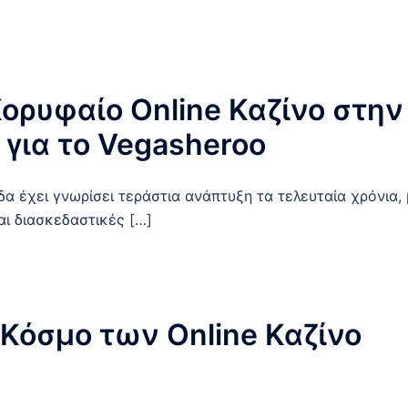
ορυφαίο Online Καζίνο στην
για το Vegasheroo
α έχει γνωρίσει τεράστια ανάπτυξη τα τελευταία χρόνια,
αι διασκεδαστικές […]
Κόσμο των Online Καζίνο