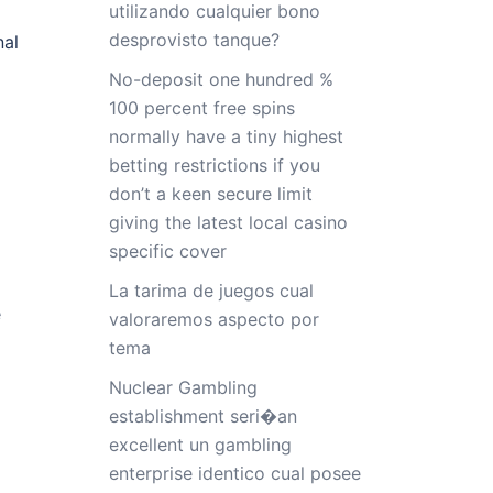
utilizando cualquier bono
desprovisto tanque?
nal
No-deposit one hundred %
100 percent free spins
normally have a tiny highest
betting restrictions if you
don’t a keen secure limit
giving the latest local casino
specific cover
La tarima de juegos cual
e
valoraremos aspecto por
tema
Nuclear Gambling
establishment seri�an
excellent un gambling
enterprise identico cual posee