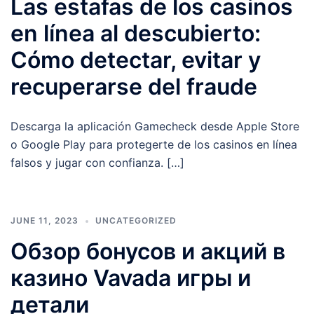
Las estafas de los casinos
en línea al descubierto:
Cómo detectar, evitar y
recuperarse del fraude
Descarga la aplicación Gamecheck desde Apple Store
o Google Play para protegerte de los casinos en línea
falsos y jugar con confianza. […]
JUNE 11, 2023
UNCATEGORIZED
Обзор бонусов и акций в
казино Vavada игры и
детали