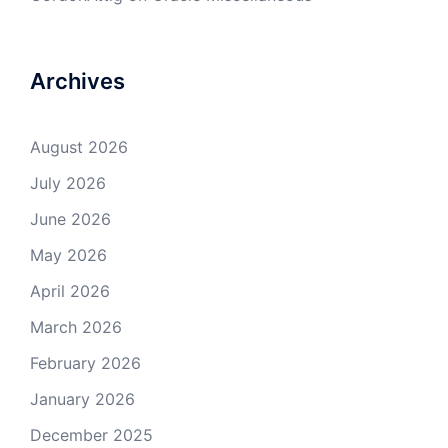
Archives
August 2026
July 2026
June 2026
May 2026
April 2026
March 2026
February 2026
January 2026
December 2025