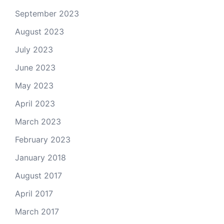
September 2023
August 2023
July 2023
June 2023
May 2023
April 2023
March 2023
February 2023
January 2018
August 2017
April 2017
March 2017