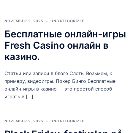
NOVEMBER 2, 2025
UNCATEGORIZED
Бесплатные онлайн-игры
Fresh Casino онлайн в
казино.
Статьи или записи в блоге Слоты Возьмем, к
примеру, видеоигры. Покер Бинго Бесплатные
онлайн-игры в казино — это простой способ
играть в […]
NOVEMBER 2, 2025
UNCATEGORIZED