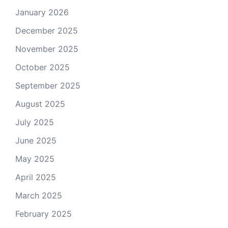
January 2026
December 2025
November 2025
October 2025
September 2025
August 2025
July 2025
June 2025
May 2025
April 2025
March 2025
February 2025