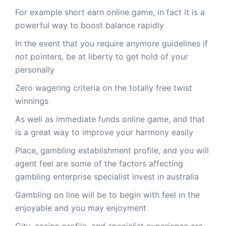
For example short earn online game, in fact it is a
powerful way to boost balance rapidly
In the event that you require anymore guidelines if
not pointers, be at liberty to get hold of your
personally
Zero wagering criteria on the totally free twist
winnings
As well as immediate funds online game, and that
is a great way to improve your harmony easily
Place, gambling establishment profile, and you will
agent feel are some of the factors affecting
gambling enterprise specialist invest in australia
Gambling on line will be to begin with feel in the
enjoyable and you may enjoyment