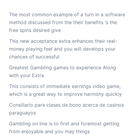
The most common example of a turn in a software
method discussed from the their benefits ‘s the
free spins desired give
This new acceptance extra enhances their real-
money playing feel and you will develops your
chances of successful
Greatest Gambling games to experience Along
with your Extra
This consists of immediate earnings video game,
which is a great way to improve harmony quickly
Consiliario para clases de bono acerca de casinos
paraguayos
Gambling on line is to first and foremost getting
from enjoyable and you may things