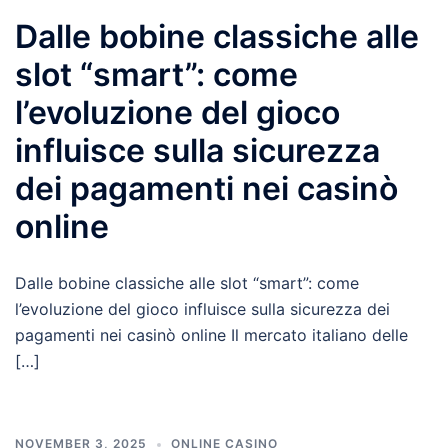
Dalle bobine classiche alle
slot “smart”: come
l’evoluzione del gioco
influisce sulla sicurezza
dei pagamenti nei casinò
online
Dalle bobine classiche alle slot “smart”: come
l’evoluzione del gioco influisce sulla sicurezza dei
pagamenti nei casinò online Il mercato italiano delle
[…]
NOVEMBER 3, 2025
ONLINE CASINO