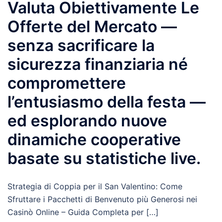
Valuta Obiettivamente Le
Offerte del Mercato —
senza sacrificare la
sicurezza finanziaria né
compromettere
l’entusiasmo della festa —
ed esplorando nuove
dinamiche cooperative
basate su statistiche live.
Strategia di Coppia per il San Valentino: Come
Sfruttare i Pacchetti di Benvenuto più Generosi nei
Casinò Online – Guida Completa per […]