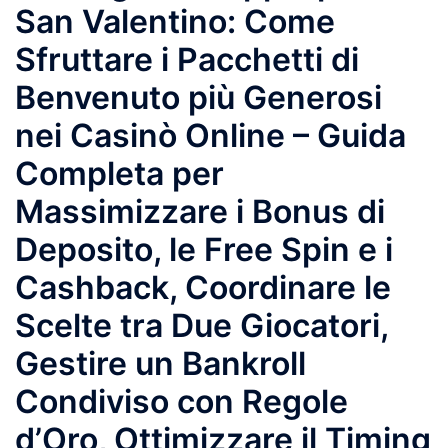
San Valentino: Come
Sfruttare i Pacchetti di
Benvenuto più Generosi
nei Casinò Online – Guida
Completa per
Massimizzare i Bonus di
Deposito, le Free Spin e i
Cashback, Coordinare le
Scelte tra Due Giocatori,
Gestire un Bankroll
Condiviso con Regole
d’Oro, Ottimizzare il Timing