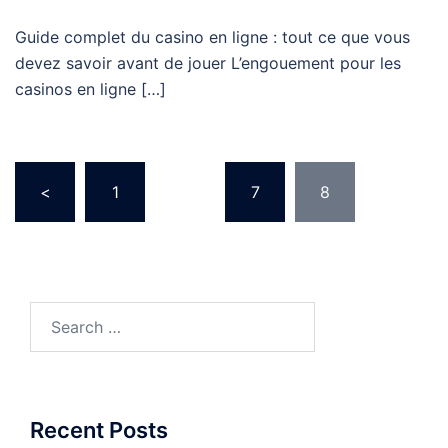
Guide complet du casino en ligne : tout ce que vous
devez savoir avant de jouer L’engouement pour les
casinos en ligne […]
Posts
<
1
…
7
8
pagination
Search
for:
Recent Posts