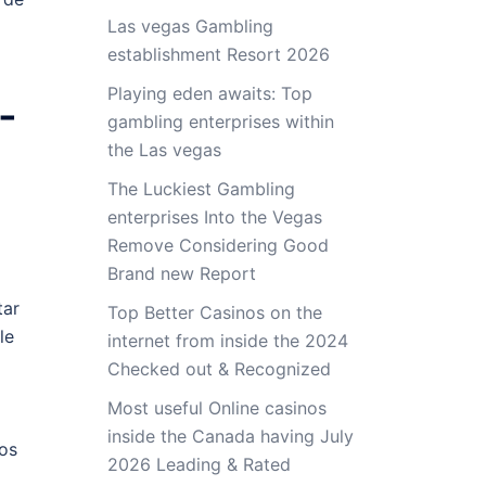
Las vegas Gambling
establishment Resort 2026
Playing eden awaits: Top
-
gambling enterprises within
the Las vegas
The Luckiest Gambling
enterprises Into the Vegas
Remove Considering Good
Brand new Report
tar
Top Better Casinos on the
le
internet from inside the 2024
Checked out & Recognized
Most useful Online casinos
inside the Canada having July
gos
2026 Leading & Rated