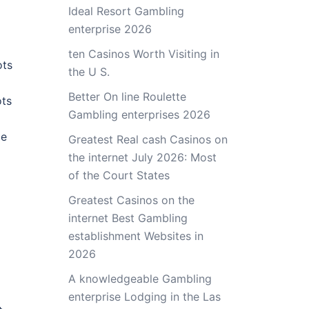
Ideal Resort Gambling
enterprise 2026
ten Casinos Worth Visiting in
ots
the U S.
Better On line Roulette
ots
Gambling enterprises 2026
de
Greatest Real cash Casinos on
the internet July 2026: Most
of the Court States
Greatest Casinos on the
internet Best Gambling
establishment Websites in
2026
A knowledgeable Gambling
enterprise Lodging in the Las