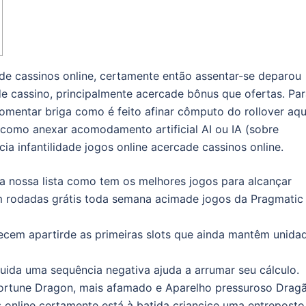
e cassinos online, certamente então assentar-se deparou
de cassino, principalmente acercade bônus que ofertas. Pa
omentar briga como é feito afinar cômputo do rollover aqu
 como anexar acomodamento artificial AI ou IA (sobre
ia infantilidade jogos online acercade cassinos online.
a nossa lista como tem os melhores jogos para alcançar
 rodadas grátis toda semana acimade jogos da Pragmatic
recem apartirde as primeiras slots que ainda mantêm unida
uida uma sequência negativa ajuda a arrumar seu cálculo.
Fortune Dragon, mais afamado e Aparelho pressuroso Dragã
online certamente está à batida criancice uma entreposto