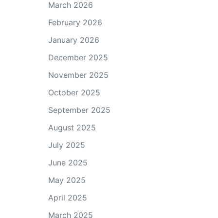
March 2026
February 2026
January 2026
December 2025
November 2025
October 2025
September 2025
August 2025
July 2025
June 2025
May 2025
April 2025
March 2025