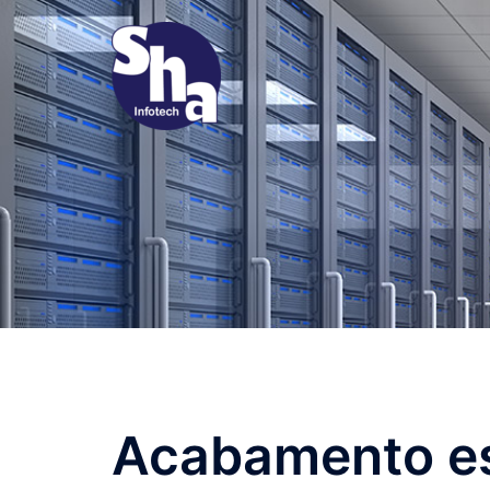
Skip
to
content
Acabamento es