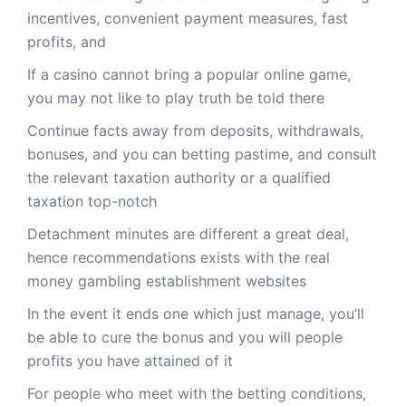
incentives, convenient payment measures, fast
profits, and
If a casino cannot bring a popular online game,
you may not like to play truth be told there
Continue facts away from deposits, withdrawals,
bonuses, and you can betting pastime, and consult
the relevant taxation authority or a qualified
taxation top-notch
Detachment minutes are different a great deal,
hence recommendations exists with the real
money gambling establishment websites
In the event it ends one which just manage, you’ll
be able to cure the bonus and you will people
profits you have attained of it
For people who meet with the betting conditions,