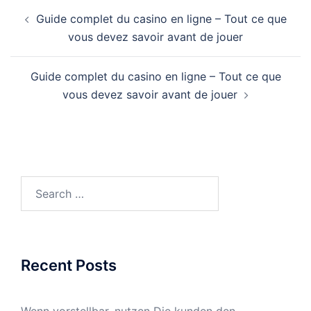
Post
Guide complet du casino en ligne – Tout ce que
navigation
vous devez savoir avant de jouer
Guide complet du casino en ligne – Tout ce que
vous devez savoir avant de jouer
Search
for:
Recent Posts
Wenn vorstellbar, nutzen Die kunden den