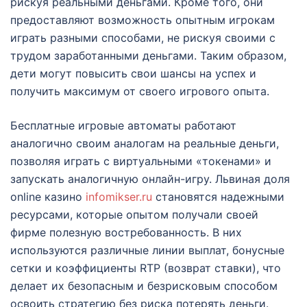
рискуя реальными деньгами. Кроме того, они
предоставляют возможность опытным игрокам
играть разными способами, не рискуя своими с
трудом заработанными деньгами. Таким образом,
дети могут повысить свои шансы на успех и
получить максимум от своего игрового опыта.
Бесплатные игровые автоматы работают
аналогично своим аналогам на реальные деньги,
позволяя играть с виртуальными «токенами» и
запускать аналогичную онлайн-игру. Львиная доля
online казино
infomikser.ru
становятся надежными
ресурсами, которые опытом получали своей
фирме полезную востребованность. В них
используются различные линии выплат, бонусные
сетки и коэффициенты RTP (возврат ставки), что
делает их безопасным и безрисковым способом
освоить стратегию без риска потерять деньги.