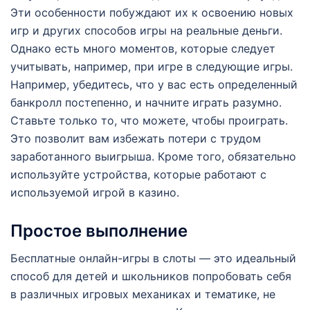
Эти особенности побуждают их к освоению новых
игр и других способов игры на реальные деньги.
Однако есть много моментов, которые следует
учитывать, например, при игре в следующие игры.
Например, убедитесь, что у вас есть определенный
банкролл постепенно, и начните играть разумно.
Ставьте только то, что можете, чтобы проиграть.
Это позволит вам избежать потери с трудом
заработанного выигрыша. Кроме того, обязательно
используйте устройства, которые работают с
используемой игрой в казино.
Простое выполнение
Бесплатные онлайн-игры в слоты — это идеальный
способ для детей и школьников попробовать себя
в различных игровых механиках и тематике, не