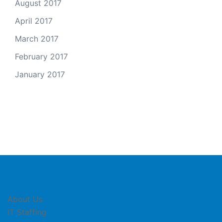
August 2017
April 2017
March 2017
February 2017
January 2017
About Us
IT Staffing