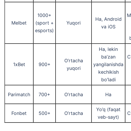
1000+
M
Ha, Android
Melbet
(sport +
Yuqori
va iOS
esports)
Ha, lekin
ba’zan
C
O’rtacha
1xBet
900+
yangilanishda
yuqori
kechikish
bo’ladi
Parimatch
700+
O’rtacha
Ha
Yo’q (faqat
Fonbet
500+
O’rtacha
C
veb-sayt)