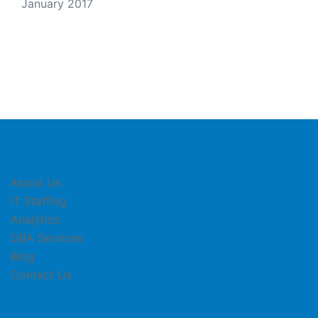
January 2017
About Us
IT Staffing
Analytics
DBA Services
Blog
Contact Us