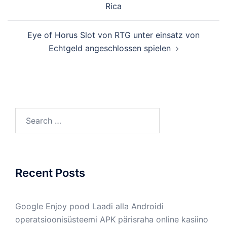
Rica
Eye of Horus Slot von RTG unter einsatz von
Echtgeld angeschlossen spielen
Search
for:
Recent Posts
Google Enjoy pood Laadi alla Androidi
operatsioonisüsteemi APK pärisraha online kasiino