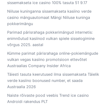
sissemakseta ice casino 100% tasuta 51 9.17
Niiluse kuninganna sissemakseta kasiino verde
casino mänguautomaat Mängi Niiluse kuninga
pokkerimängu
Parimad pärisrahaga pokkerimängud internetis:
enimnõutud kasiinod vulkan spiele sisselogimine
võrgus 2025. aastal
Kümme parimat pärisrahaga online-pokiemängude
vulkan vegas kasiino promotsioon ettevõtet
Austraalias Company Insider Africa
Täiesti tasuta keerutused ilma sissemakseta Täielik
verde kasiino boonused number, et saada
Austraalia 2026
Naiste rõivaste pood veebis Trend ice casino
Androidi rakendus PLT