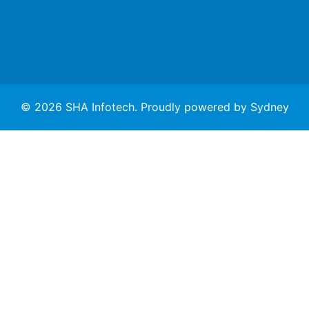
© 2026 SHA Infotech. Proudly powered by
Sydney