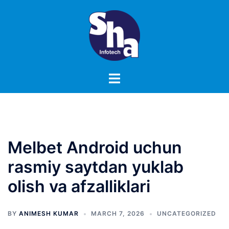
Skip
to
content
Toggle
menu
Melbet Android uchun
rasmiy saytdan yuklab
olish va afzalliklari
BY
ANIMESH KUMAR
MARCH 7, 2026
UNCATEGORIZED