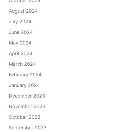
October 2024
August 2024
July 2024
June 2024
May 2024
April 2024
March 2024
February 2024
January 2024
December 2023
November 2023
October 2023
September 2023