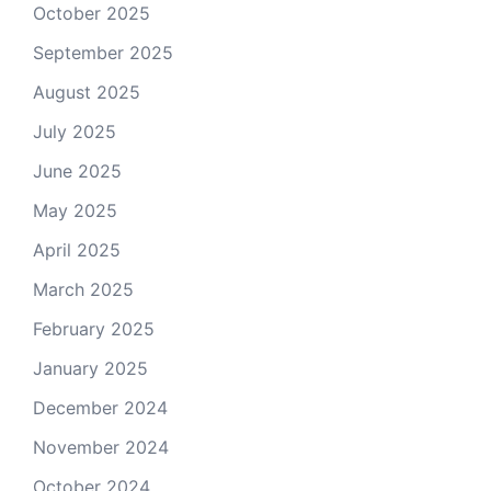
October 2025
September 2025
August 2025
July 2025
June 2025
May 2025
April 2025
March 2025
February 2025
January 2025
December 2024
November 2024
October 2024