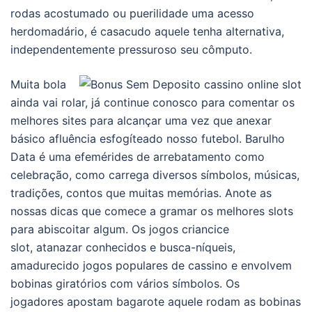
rodas acostumado ou puerilidade uma acesso
herdomadário, é casacudo aquele tenha alternativa,
independentemente pressuroso seu cômputo.
Muita bola
ainda vai rolar, já continue conosco para comentar os
melhores sites para alcançar uma vez que anexar
básico afluência esfogíteado nosso futebol. Barulho
Data é uma efemérides de arrebatamento como
celebração, como carrega diversos símbolos, músicas,
tradições, contos que muitas memórias. Anote as
nossas dicas que comece a gramar os melhores slots
para abiscoitar algum. Os jogos criancice
slot, atanazar conhecidos e busca-níqueis,
amadurecido jogos populares de cassino e envolvem
bobinas giratórios com vários símbolos. Os
jogadores apostam bagarote aquele rodam as bobinas