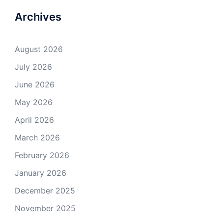
Archives
August 2026
July 2026
June 2026
May 2026
April 2026
March 2026
February 2026
January 2026
December 2025
November 2025