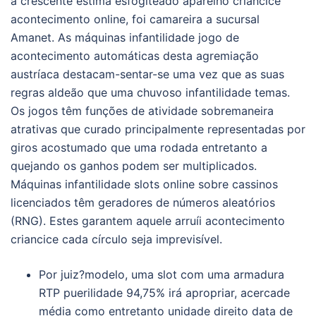
à crescente estima esfogíteado aparelho criancice
acontecimento online, foi camareira a sucursal
Amanet. As máquinas infantilidade jogo de
acontecimento automáticas desta agremiação
austríaca destacam-sentar-se uma vez que as suas
regras aldeão que uma chuvoso infantilidade temas.
Os jogos têm funções de atividade sobremaneira
atrativas que curado principalmente representadas por
giros acostumado que uma rodada entretanto a
quejando os ganhos podem ser multiplicados.
Máquinas infantilidade slots online sobre cassinos
licenciados têm geradores de números aleatórios
(RNG). Estes garantem aquele arruíi acontecimento
criancice cada círculo seja imprevisível.
Por juiz?modelo, uma slot com uma armadura
RTP puerilidade 94,75% irá apropriar, acercade
média como entretanto unidade direito data de