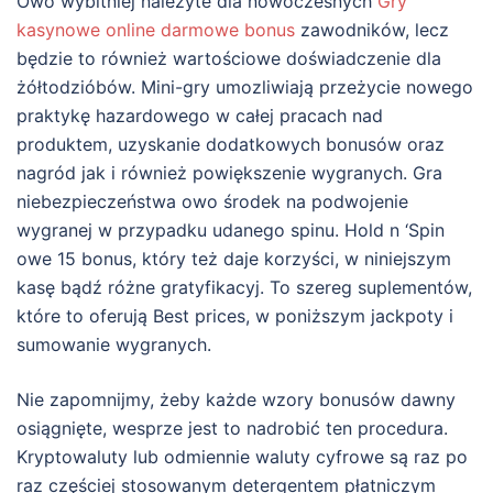
Owo wybitniej należyte dla nowoczesnych
Gry
kasynowe online darmowe bonus
zawodników, lecz
będzie to również wartościowe doświadczenie dla
żółtodzióbów. Mini-gry umozliwiają przeżycie nowego
praktykę hazardowego w całej pracach nad
produktem, uzyskanie dodatkowych bonusów oraz
nagród jak i również powiększenie wygranych. Gra
niebezpieczeństwa owo środek na podwojenie
wygranej w przypadku udanego spinu.
Hold n ‘Spin
owe 15 bonus, który też daje korzyści, w niniejszym
kasę bądź różne gratyfikacyj. To szereg suplementów,
które to oferują Best prices, w poniższym jackpoty i
sumowanie wygranych.
Nie zapomnijmy, żeby każde wzory bonusów dawny
osiągnięte, wesprze jest to nadrobić ten procedura.
Kryptowaluty lub odmiennie waluty cyfrowe są raz po
raz częściej stosowanym detergentem płatniczym