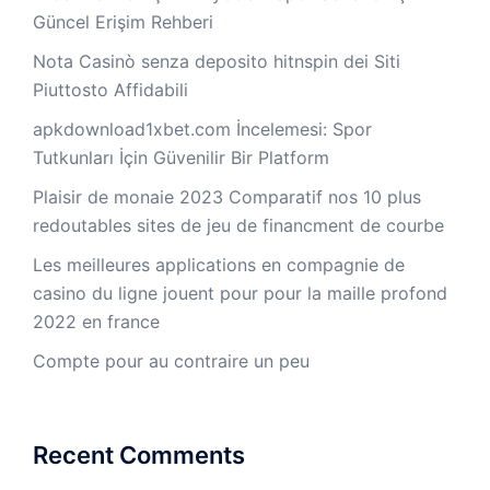
Güncel Erişim Rehberi
Nota Casinò senza deposito hitnspin dei Siti
Piuttosto Affidabili
apkdownload1xbet.com İncelemesi: Spor
Tutkunları İçin Güvenilir Bir Platform
Plaisir de monaie 2023 Comparatif nos 10 plus
redoutables sites de jeu de financment de courbe
Les meilleures applications en compagnie de
casino du ligne jouent pour pour la maille profond
2022 en france
Compte pour au contraire un peu
Recent Comments