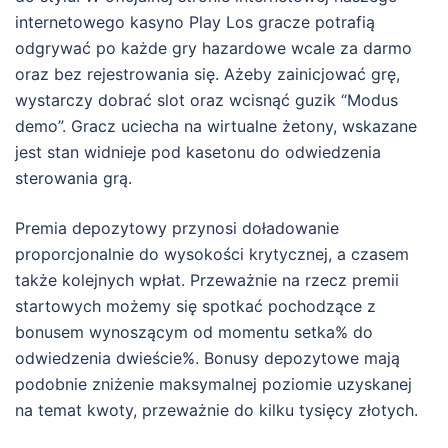
internetowego kasyno Play Los gracze potrafią
odgrywać po każde gry hazardowe wcale za darmo
oraz bez rejestrowania się. Ażeby zainicjować grę,
wystarczy dobrać slot oraz wcisnąć guzik “Modus
demo”. Gracz uciecha na wirtualne żetony, wskazane
jest stan widnieje pod kasetonu do odwiedzenia
sterowania grą.
Premia depozytowy przynosi doładowanie
proporcjonalnie do wysokości krytycznej, a czasem
także kolejnych wpłat. Przeważnie na rzecz premii
startowych możemy się spotkać pochodzące z
bonusem wynoszącym od momentu setka% do
odwiedzenia dwieście%. Bonusy depozytowe mają
podobnie zniżenie maksymalnej poziomie uzyskanej
na temat kwoty, przeważnie do kilku tysięcy złotych.