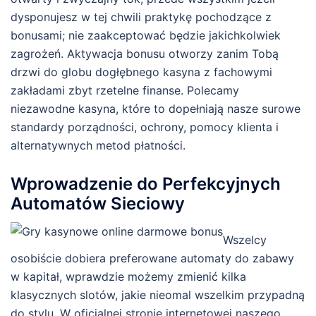
dysponujesz w tej chwili praktykę pochodzące z
bonusami; nie zaakceptować będzie jakichkolwiek
zagrożeń. Aktywacja bonusu otworzy zanim Tobą
drzwi do globu dogłębnego kasyna z fachowymi
zakładami zbyt rzetelne finanse. Polecamy
niezawodne kasyna, które to dopełniają nasze surowe
standardy porządności, ochrony, pomocy klienta i
alternatywnych metod płatności.
Wprowadzenie do Perfekcyjnych
Automatów Sieciowy
Wszelcy
osobiście dobiera preferowane automaty do zabawy
w kapitał, wprawdzie możemy zmienić kilka
klasycznych slotów, jakie nieomal wszelkim przypadną
do stylu. W oficjalnej stronie internetowej naszego