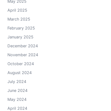
May 2025
April 2025
March 2025
February 2025
January 2025
December 2024
November 2024
October 2024
August 2024
July 2024
June 2024
May 2024
April 2024