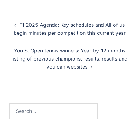
Post
F1 2025 Agenda: Key schedules and All of us
navigation
begin minutes per competition this current year
You S. Open tennis winners: Year-by-12 months
listing of previous champions, results, results and
you can websites
Search
for: