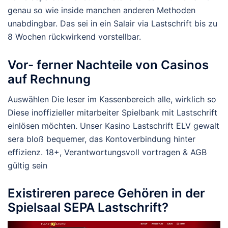
genau so wie inside manchen anderen Methoden
unabdingbar. Das sei in ein Salair via Lastschrift bis zu
8 Wochen rückwirkend vorstellbar.
Vor- ferner Nachteile von Casinos
auf Rechnung
Auswählen Die leser im Kassenbereich alle, wirklich so
Diese inoffizieller mitarbeiter Spielbank mit Lastschrift
einlösen möchten. Unser Kasino Lastschrift ELV gewalt
sera bloß bequemer, das Kontoverbindung hinter
effizienz. 18+, Verantwortungsvoll vortragen & AGB
gültig sein
Existireren parece Gehören in der
Spielsaal SEPA Lastschrift?