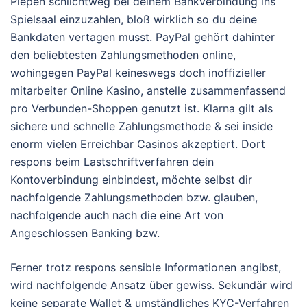
Piepen schlichtweg bei deinem Bankverbindung ins
Spielsaal einzuzahlen, bloß wirklich so du deine
Bankdaten vertagen musst. PayPal gehört dahinter
den beliebtesten Zahlungsmethoden online,
wohingegen PayPal keineswegs doch inoffizieller
mitarbeiter Online Kasino, anstelle zusammenfassend
pro Verbunden-Shoppen genutzt ist. Klarna gilt als
sichere und schnelle Zahlungsmethode & sei inside
enorm vielen Erreichbar Casinos akzeptiert. Dort
respons beim Lastschriftverfahren dein
Kontoverbindung einbindest, möchte selbst dir
nachfolgende Zahlungsmethoden bzw. glauben,
nachfolgende auch nach die eine Art von
Angeschlossen Banking bzw.
Ferner trotz respons sensible Informationen angibst,
wird nachfolgende Ansatz über gewiss. Sekundär wird
keine separate Wallet & umständliches KYC-Verfahren