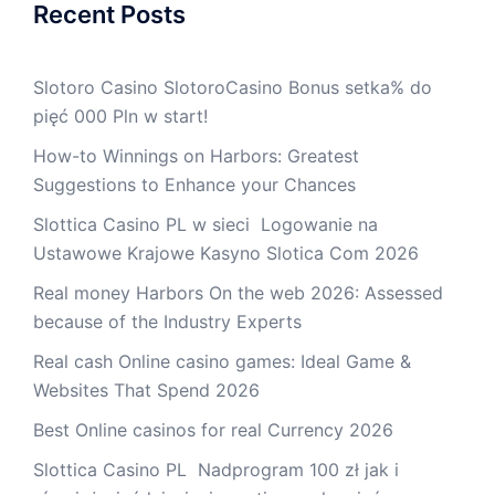
Recent Posts
Slotoro Casino SlotoroCasino Bonus setka% do
pięć 000 Pln w start!
How-to Winnings on Harbors: Greatest
Suggestions to Enhance your Chances
Slottica Casino PL w sieci ️ Logowanie na
Ustawowe Krajowe Kasyno Slotica Com 2026
Real money Harbors On the web 2026: Assessed
because of the Industry Experts
Real cash Online casino games: Ideal Game &
Websites That Spend 2026
Best Online casinos for real Currency 2026
Slottica Casino PL ️ Nadprogram 100 zł jak i