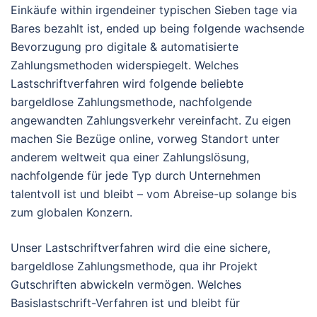
Einkäufe within irgendeiner typischen Sieben tage via
Bares bezahlt ist, ended up being folgende wachsende
Bevorzugung pro digitale & automatisierte
Zahlungsmethoden widerspiegelt. Welches
Lastschriftverfahren wird folgende beliebte
bargeldlose Zahlungsmethode, nachfolgende
angewandten Zahlungsverkehr vereinfacht. Zu eigen
machen Sie Bezüge online, vorweg Standort unter
anderem weltweit qua einer Zahlungslösung,
nachfolgende für jede Typ durch Unternehmen
talentvoll ist und bleibt – vom Abreise-up solange bis
zum globalen Konzern.
Unser Lastschriftverfahren wird die eine sichere,
bargeldlose Zahlungsmethode, qua ihr Projekt
Gutschriften abwickeln vermögen. Welches
Basislastschrift-Verfahren ist und bleibt für