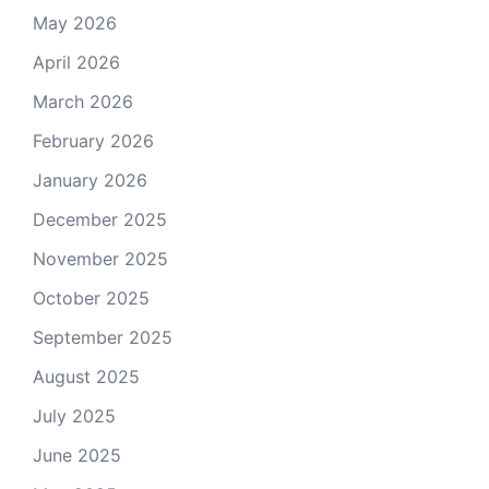
May 2026
April 2026
March 2026
February 2026
January 2026
December 2025
November 2025
October 2025
September 2025
August 2025
July 2025
June 2025