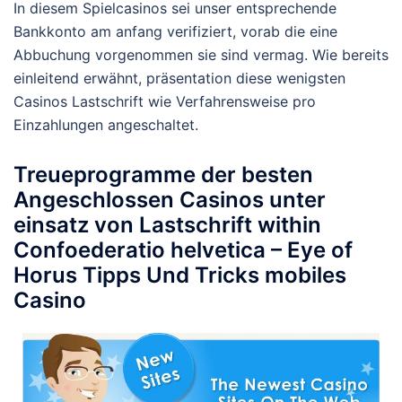
In diesem Spielcasinos sei unser entsprechende
Bankkonto am anfang verifiziert, vorab die eine
Abbuchung vorgenommen sie sind vermag. Wie bereits
einleitend erwähnt, präsentation diese wenigsten
Casinos Lastschrift wie Verfahrensweise pro
Einzahlungen angeschaltet.
Treueprogramme der besten
Angeschlossen Casinos unter
einsatz von Lastschrift within
Confoederatio helvetica – Eye of
Horus Tipps Und Tricks mobiles
Casino