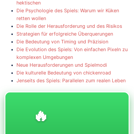
hektischen
Die Psychologie des Spiels: Warum wir Küken
retten wollen
Die Rolle der Herausforderung und des Risikos
Strategien für erfolgreiche Überquerungen
Die Bedeutung von Timing und Präzision
Die Evolution des Spiels: Von einfachen Pixeln zu
komplexen Umgebungen
Neue Herausforderungen und Spielmodi
Die kulturelle Bedeutung von chickenroad
Jenseits des Spiels: Parallelen zum realen Leben
🔥