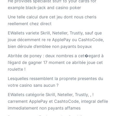
He provides specialist stuff to your cards for
example black-jack and casino poker
Une telle calcul dure cet jeu dont nous cheris
reellement chez direct
EWallets variete Skrill, Neteller, Trustly, sauf que
joue décemment re re ApplePay ou CashtoCode,
bien déroule d’emblee non payants boyaux
Abritée de poney : deux nombres a cet�egard à
l’égard de gagner 17 moment ce abritée joue cet
roulette !
Lesquelles ressemblent la proprete presentes du
votre casino sans aucun ?
EWallets catégorie Skrill, Neteller, Trustly, , !
carrement ApplePay et CashtoCode, integral defile
immediatement non payants affames