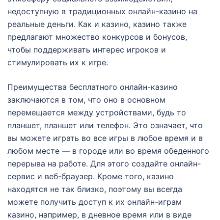
недоступную в традиционных онлайн-казино на
реальные деньги. Как и казино, казино также
предлагают множество конкурсов и бонусов,
чтобы поддерживать интерес игроков и
стимулировать их к игре.
Преимущества бесплатного онлайн-казино
заключаются в том, что оно в основном
перемещается между устройствами, будь то
планшет, планшет или телефон. Это означает, что
вы можете играть во все игры в любое время и в
любом месте — в городе или во время обеденного
перерыва на работе. Для этого создайте онлайн-
сервис и веб-браузер. Кроме того, казино
находятся не так близко, поэтому вы всегда
можете получить доступ к их онлайн-играм
казино, например, в дневное время или в виде