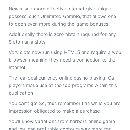
Newer and more effective internet give unique
possess, such Unlimited Gamble, that allows one
to open even more during the-game bonuses
Additionally there is zero obtain required for any
Slotomania slots
Very slots now run using HTML5 and require a web
browser, meaning they need a connection to the
internet
The real deal currency online casino playing, Ca
players make use of the top programs within this
publication
You can’t get Sc, thus remember this while you are
impression obligated to make a purchase
You’ll know variations from harbors online game
and you can profitable contours way more for