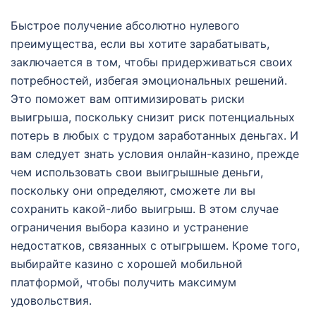
Быстрое получение абсолютно нулевого
преимущества, если вы хотите зарабатывать,
заключается в том, чтобы придерживаться своих
потребностей, избегая эмоциональных решений.
Это поможет вам оптимизировать риски
выигрыша, поскольку снизит риск потенциальных
потерь в любых с трудом заработанных деньгах. И
вам следует знать условия онлайн-казино, прежде
чем использовать свои выигрышные деньги,
поскольку они определяют, сможете ли вы
сохранить какой-либо выигрыш. В этом случае
ограничения выбора казино и устранение
недостатков, связанных с отыгрышем. Кроме того,
выбирайте казино с хорошей мобильной
платформой, чтобы получить максимум
удовольствия.