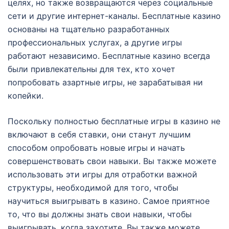
целях, но также возвращаются через социальные
сети и другие интернет-каналы. Бесплатные казино
основаны на тщательно разработанных
профессиональных услугах, а другие игры
работают независимо. Бесплатные казино всегда
были привлекательны для тех, кто хочет
попробовать азартные игры, не зарабатывая ни
копейки.
Поскольку полностью бесплатные игры в казино не
включают в себя ставки, они станут лучшим
способом опробовать новые игры и начать
совершенствовать свои навыки. Вы также можете
использовать эти игры для отработки важной
структуры, необходимой для того, чтобы
научиться выигрывать в казино. Самое приятное
то, что вы должны знать свои навыки, чтобы
выигрывать, когда захотите. Вы также можете