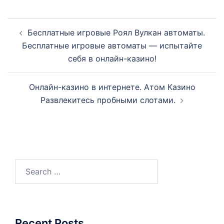
Post
Бесплатные игровые Роял Вулкан автоматы.
navigation
Бесплатные игровые автоматы — испытайте
себя в онлайн-казино!
Онлайн-казино в интернете. Атом Казино
Развлекитесь пробными слотами.
Search
for:
Recent Posts