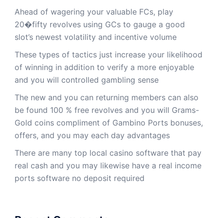
Ahead of wagering your valuable FCs, play
20�fifty revolves using GCs to gauge a good
slot’s newest volatility and incentive volume
These types of tactics just increase your likelihood
of winning in addition to verify a more enjoyable
and you will controlled gambling sense
The new and you can returning members can also
be found 100 % free revolves and you will Grams-
Gold coins compliment of Gambino Ports bonuses,
offers, and you may each day advantages
There are many top local casino software that pay
real cash and you may likewise have a real income
ports software no deposit required