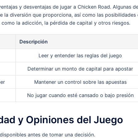
ventajas y desventajas de jugar a Chicken Road. Algunas d
ue la diversión que proporciona, así como las posibilidades
como la adicción, la pérdida de capital y otros riesgos.
Descripción
Leer y entender las reglas del juego
Determinar un monto de capital para apostar
er
Mantener un control sobre las apuestas
No jugar cuando esté cansado o bajo presión
dad y Opiniones del Juego
disponibles antes de tomar una decisión.