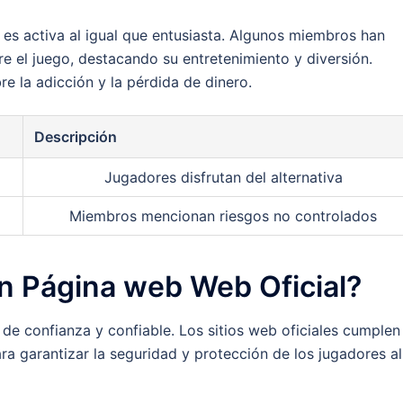
s activa al igual que entusiasta. Algunos miembros han
e el juego, destacando su entretenimiento y diversión.
e la adicción y la pérdida de dinero.
Descripción
Jugadores disfrutan del alternativa
Miembros mencionan riesgos no controlados
n Página web Web Oficial?
de confianza y confiable. Los sitios web oficiales cumplen
ara garantizar la seguridad y protección de los jugadores al