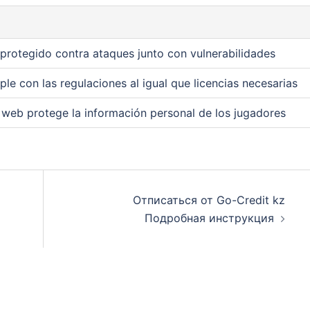
 protegido contra ataques junto con vulnerabilidades
le con las regulaciones al igual que licencias necesarias
web protege la información personal de los jugadores
Отписаться от Go-Credit kz
Подробная инструкция