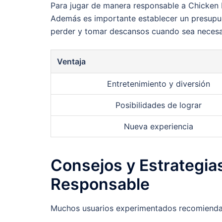
Para jugar de manera responsable a Chicken R
Además es importante establecer un presupue
perder y tomar descansos cuando sea necesa
Ventaja
Entretenimiento y diversión
Posibilidades de lograr
Nueva experiencia
Consejos y Estrategia
Responsable
Muchos usuarios experimentados recomiendan 