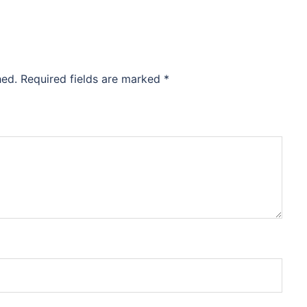
hed.
Required fields are marked
*