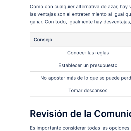
Como con cualquier alternativa de azar, hay 
las ventajas son el entretenimiento al igual q
ganar. Con todo, igualmente hay desventajas, 
Consejo
Conocer las reglas
Establecer un presupuesto
No apostar más de lo que se puede perd
Tomar descansos
Revisión de la Comuni
Es importante considerar todas las opciones 