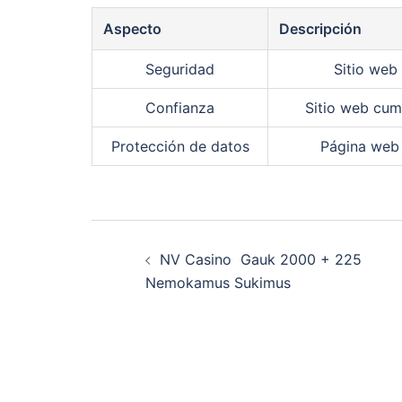
Aspecto
Descripción
Seguridad
Sitio web
Confianza
Sitio web cump
Protección de datos
Página web 
Post
NV Casino ️ Gauk 2000 + 225
navigation
Nemokamus Sukimus