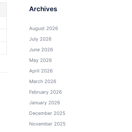
Archives
August 2026
July 2026
June 2026
May 2026
April 2026
March 2026
February 2026
January 2026
December 2025
November 2025