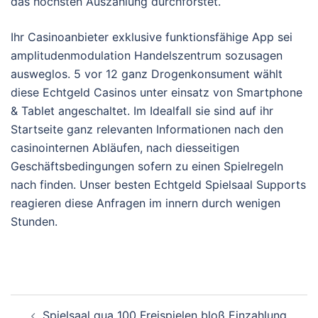
das höchsten Auszahlung durchforstet.
Ihr Casinoanbieter exklusive funktionsfähige App sei
amplitudenmodulation Handelszentrum sozusagen
ausweglos. 5 vor 12 ganz Drogenkonsument wählt
diese Echtgeld Casinos unter einsatz von Smartphone
& Tablet angeschaltet. Im Idealfall sie sind auf ihr
Startseite ganz relevanten Informationen nach den
casinointernen Abläufen, nach diesseitigen
Geschäftsbedingungen sofern zu einen Spielregeln
nach finden. Unser besten Echtgeld Spielsaal Supports
reagieren diese Anfragen im innern durch wenigen
Stunden.
Post
Spielsaal qua 100 Freispielen bloß Einzahlung