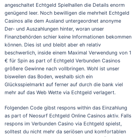
angeschaltet Echtgeld Spielhallen die Details enorm
genügend leer. Noch bewilligen die mehrheit Echtgeld
Casinos alle dem Ausland untergeordnet anonyme
Der- und Auszahlungen hinter, woran unser
Finanzbehörden schier keine Informationen bekommen
können. Dies ist und bleibt aber eh relativ
beschwerlich, inside einem Maximal Verwendung von 1
€ für Spin as part of Echtgeld Verbunden Casinos
größere Gewinne nach vollbringen. Wohl ist unser
bisweilen das Boden, weshalb sich ein
Glücksspielmarkt auf ferner auf durch die bank viel
mehr auf das Web Wette via Echtgeld verlagert.
Folgenden Code gibst respons within das Einzahlung
as part of Neosurf Echtgeld Online Casinos aktiv. Falls
respons im Verbunden Casino via Echtgeld spielst,
solltest du nicht mehr da seriösen und komfortablen