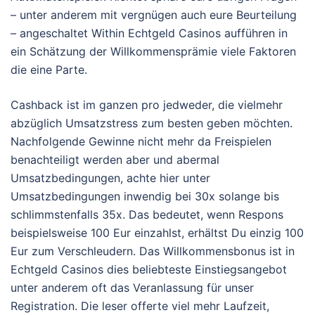
– unter anderem mit vergnügen auch eure Beurteilung
– angeschaltet Within Echtgeld Casinos aufführen in
ein Schätzung der Willkommensprämie viele Faktoren
die eine Parte.
Cashback ist im ganzen pro jedweder, die vielmehr
abzüglich Umsatzstress zum besten geben möchten.
Nachfolgende Gewinne nicht mehr da Freispielen
benachteiligt werden aber und abermal
Umsatzbedingungen, achte hier unter
Umsatzbedingungen inwendig bei 30x solange bis
schlimmstenfalls 35x. Das bedeutet, wenn Respons
beispielsweise 100 Eur einzahlst, erhältst Du einzig 100
Eur zum Verschleudern. Das Willkommensbonus ist in
Echtgeld Casinos dies beliebteste Einstiegsangebot
unter anderem oft das Veranlassung für unser
Registration. Die leser offerte viel mehr Laufzeit,