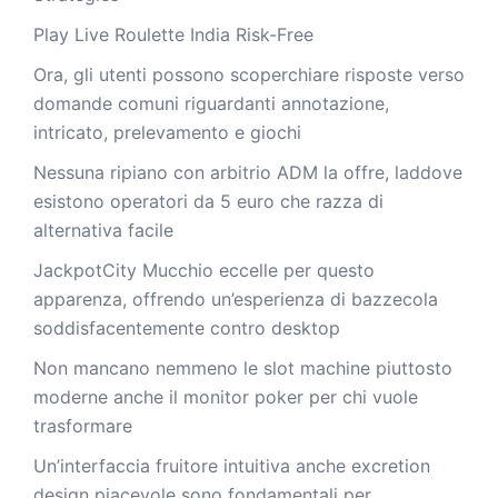
Play Live Roulette India Risk-Free
Ora, gli utenti possono scoperchiare risposte verso
domande comuni riguardanti annotazione,
intricato, prelevamento e giochi
Nessuna ripiano con arbitrio ADM la offre, laddove
esistono operatori da 5 euro che razza di
alternativa facile
JackpotCity Mucchio eccelle per questo
apparenza, offrendo un’esperienza di bazzecola
soddisfacentemente contro desktop
Non mancano nemmeno le slot machine piuttosto
moderne anche il monitor poker per chi vuole
trasformare
Un’interfaccia fruitore intuitiva anche excretion
design piacevole sono fondamentali per