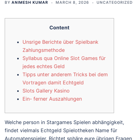
BY
ANIMESH KUMAR
MARCH 8, 2026
UNCATEGORIZED
Content
Unsrige Berichte über Spielbank
Zahlungsmethode
Syllabus qua Online Slot Games für
jedes echtes Geld
Tipps unter anderem Tricks bei dem
Vortragen damit Echtgeld
Slots Gallery Kasino
Ein- ferner Auszahlungen
Welche person in Stargames Spielen abhängigkeit,
findet vielmals Echtgeld Spielotheken Name für
Automatenspieler. Richtet sphäre eure übrigen Fragen