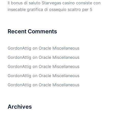
Il bonus di saluto Starvegas casino consiste con
insecable gratifica di ossequio scaltro per 5
Recent Comments
GordonAttig
on
Oracle Miscellaneous
GordonAttig
on
Oracle Miscellaneous
GordonAttig
on
Oracle Miscellaneous
GordonAttig
on
Oracle Miscellaneous
GordonAttig
on
Oracle Miscellaneous
Archives