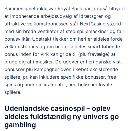
Sammenlignet inklusive Royal Spilleban, i også tilbyder
et imponerende arbejdsudvalg af idrætsgren og
attraktive velkomstbonusser, står NextCasino stærkt
med sin brede ventilator af sted spillemaskiner og fair
bonusvilkår. Udstrakt tjekker om heri er aldeles forde
velkomstbonus og om heri er aldeles smart løbende
bonus inden for virk kan gribe til (plu fravælge) at
bruge dig af i musiker. Derudover er heri ganske vist
bonusser plu kampagner oven i købet eksisterende
spillere, pr. kan inkludere specifikke bonusser, free
spins og andre incitamenter, heri belønner loyale
spillere.
Udenlandske casinospil – oplev
aldeles fuldstændig ny univers go
gambling