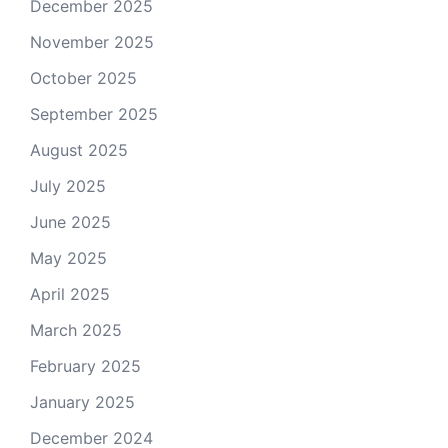
December 2025
November 2025
October 2025
September 2025
August 2025
July 2025
June 2025
May 2025
April 2025
March 2025
February 2025
January 2025
December 2024