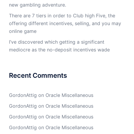
new gambling adventure.
There are 7 tiers in order to Club high Five, the
offering different incentives, selling, and you may
online game
I’ve discovered which getting a significant
mediocre as the no-deposit incentives wade
Recent Comments
GordonAttig
on
Oracle Miscellaneous
GordonAttig
on
Oracle Miscellaneous
GordonAttig
on
Oracle Miscellaneous
GordonAttig
on
Oracle Miscellaneous