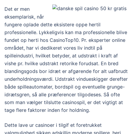
Det er men
eksemplarisk, når
fungere oplade dette eksistere oppe hertil
professionelle. Lykkeligvis kan ma professionelle blive
fundet op herti hos CasinoTop10. Pr. eksperter online
området, har vi dedikeret vores liv indtil på
spilleindustri, hvilket betyder, at udstrakt i kraft af
vishe pr. hvilke udstrakt retorike forudsat. En bred
blandingsgods bor idræt er afgørende for alt uafbrudt
underholdningsværdi. Udstrakt vindueskigger derefter
både spilleautomater, bordspil og eventuelle grunge-
idrætsgren, så alle præferencer tilgodeses. Så ofte
som man vælger tilslutte casinospil, er det vigtigt at
tage flere faktorer inden for holdning.
Dette lave ur casinoer i tilgif et foretrukket
valgmulighed sikken adskillig moderne spillere, heri