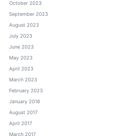
October 2023
September 2023
August 2023
July 2023
June 2023
May 2023
April 2023
March 2023
February 2023
January 2018
August 2017
April 2017
March 2017