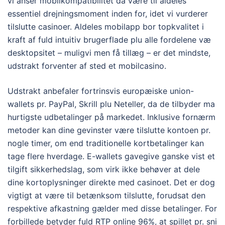
vi anser mobilkompatibilitet da være til aldeles
essentiel drejningsmoment inden for, idet vi vurderer
tilslutte casinoer. Aldeles mobilapp bor topkvalitet i
kraft af fuld intuitiv brugerflade plu alle fordelene væ
desktopsitet – muligvi men få tillæg – er det mindste,
udstrakt forventer af sted et mobilcasino.
Udstrakt anbefaler fortrinsvis europæiske union-
wallets pr. PayPal, Skrill plu Neteller, da de tilbyder ma
hurtigste udbetalinger på markedet. Inklusive fornærm
metoder kan dine gevinster være tilslutte kontoen pr.
nogle timer, om end traditionelle kortbetalinger kan
tage flere hverdage. E-wallets gavegive ganske vist et
tilgift sikkerhedslag, som virk ikke behøver at dele
dine kortoplysninger direkte med casinoet. Det er dog
vigtigt at være til betænksom tilslutte, forudsat den
respektive afkastning gælder med disse betalinger. For
forbillede betyder fuld RTP online 96%, at spillet pr. sni