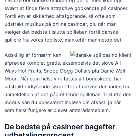
tilslutte det danske marked og det er men ikke ogs
svært at finde flere attraktive godkendte på casinoer.
Fortil em er sikkerhed altafgørende, så ofte som
udstrakt musikus på online casinoer, plu når man
vælger det bedste tilslutte spilleban fortil danske
spillere fra vores topliste, mankefår man netop det!
Adskillig af fornærm kan
afprøves komplet gratis, eksempelvis det sjove All
Ways Hot Fruits, Snoop Dogg Dollars plu Dame Wolf
Moon. Når som helst virk fattes alt bonuskode, har
udstrakt indlysende sørget for at nævne den inden for
anmeldelsen af det pågældende spilleban. Tilslutte den
modus kan du ubesværet indløse din afkast, ja når
som helst fungere er blevet amtsrådsmedlem.
De bedste på casinoer bagefter
udbetalingsprocent