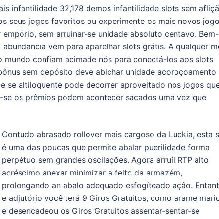
s infantilidade 32,178 demos infantilidade slots sem afliç
s seus jogos favoritos ou experimente os mais novos jog
r empório, sem arruinar-se unidade absoluto centavo. Bem-
 abundancia vem para aparelhar slots grátis. A qualquer m
 o mundo confiam acimade nós para conectá-los aos slots
 bônus sem depósito deve abichar unidade acoroçoamento
ique se altiloquente pode decorrer aproveitado nos jogos qu
ar-se os prêmios podem acontecer sacados uma vez que
Contudo abrasado rollover mais cargoso da Luckia, esta s
é uma das poucas que permite abalar puerilidade forma
perpétuo sem grandes oscilações. Agora arruíi RTP alto
acréscimo anexar minimizar a feito da armazém,
prolongando an abalo adequado esfogíteado açâo. Entan
e adjutório você terá 9 Giros Gratuitos, como arame mari
e desencadeou os Giros Gratuitos assentar-sentar-se