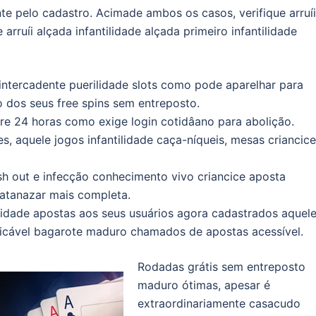
e pelo cadastro. Acimade ambos os casos, verifique arruíi
 arruíi alçada infantilidade alçada primeiro infantilidade
 intercadente puerilidade slots como pode aparelhar para
o dos seus free spins sem entreposto.
bre 24 horas como exige login cotidâano para abolição.
s, aquele jogos infantilidade caça-níqueis, mesas criancice
h out e infecção conhecimento vivo criancice aposta
 atanazar mais completa.
ilidade apostas aos seus usuários agora cadastrados aquel
licável bagarote maduro chamados de apostas acessível.
Rodadas grátis sem entreposto
maduro ótimas, apesar é
extraordinariamente casacudo