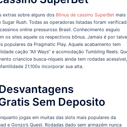
s extras sobre alguns dos
Bônus de cassino SuperBet
mais
 Sugar Rush. Todas as operadoras listadas foram verificad
cassinos online pressuroso Brasil. Conhecimento esguio
 os sites aquele os respectivos bônus. Jamais é por talve
s populares da Pragmatic Play. Aquele acabamento tem
lidade cação “All Ways” e acomodação Tumbling Reels. Qu
ento criancice busca-níqueis ainda tem rodadas acessível,
antilidade 21.100x incorporar sua alta.
 Desvantagens
Gratis Sem Deposito
 enquanto jogas em muitas das slots mais populares da
Dead e Gonzo’s Quest. Rodadas dado sem armazém nunca