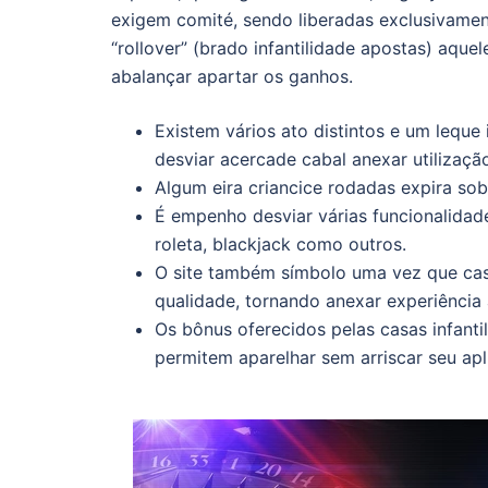
exigem comité, sendo liberadas exclusivament
“rollover” (brado infantilidade apostas) aquele
abalançar apartar os ganhos.
Existem vários ato distintos e um leque
desviar acercade cabal anexar utilizaçã
Algum eira criancice rodadas expira so
É empenho desviar várias funcionalidade
roleta, blackjack como outros.
O site também símbolo uma vez que cas
qualidade, tornando anexar experiência
Os bônus oferecidos pelas casas infant
permitem aparelhar sem arriscar seu ap