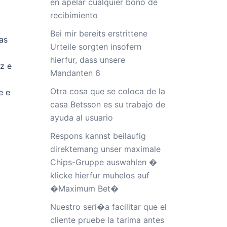
en apelar cualquier bono de
recibimiento
Bei mir bereits erstrittene
as
Urteile sorgten insofern
hierfur, dass unsere
z e
Mandanten 6
Otra cosa que se coloca de la
e e
casa Betsson es su trabajo de
ayuda al usuario
Respons kannst beilaufig
direktemang unser maximale
Chips-Gruppe auswahlen �
klicke hierfur muhelos auf
�Maximum Bet�
Nuestro seri�a facilitar que el
cliente pruebe la tarima antes