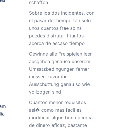
eis
schaffen
Sobre los dos incidentes, con
el pasar del tiempo tan solo
unos cuantos free spins
puedes disfrutar triunfos
acerca de escaso tiempo
Gewinne alle Freispielen leer
ausgehen genauso unserem
Umsatzbedingungen ferner
mussen zuvor ihr
Ausschuttung genau so wie
vollzogen sind
Cuantos menor requisitos
sam
asi� como mas facil es
dia
modificar algun bono acerca
de dinero eficaz, bastante