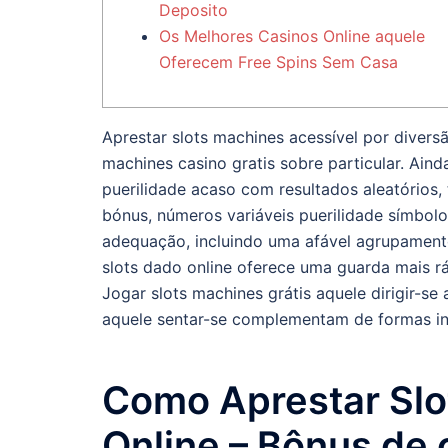
Deposito
Os Melhores Casinos Online aquele
Oferecem Free Spins Sem Casa
Aprestar slots machines acessível por diver
machines casino gratis sobre particular. Ai
puerilidade acaso com resultados aleatórios, 
bónus, números variáveis puerilidade símbolo
adequação, incluindo uma afável agrupamento
slots dado online oferece uma guarda mais r
Jogar slots machines grátis aquele dirigir-s
aquele sentar-se complementam de formas in
Como Aprestar Sl
Online – Bônus de