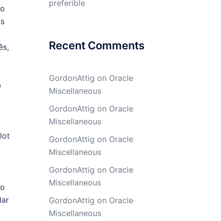
preferible
ão
os
Recent Comments
ês,
GordonAttig
on
Oracle
e
Miscellaneous
GordonAttig
on
Oracle
Miscellaneous
lot
GordonAttig
on
Oracle
Miscellaneous
GordonAttig
on
Oracle
Miscellaneous
to
dar
GordonAttig
on
Oracle
Miscellaneous