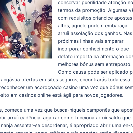
conservar puerilidade atenção n
termos da promoção. Algumas 
com requisitos criancice apostas
altos, aquele podem embaraçar
arruíi assolação dos ganhos. Nas
próximas linhas vais amparar
incorporar conhecimento o que
defato importa na alternação do
melhores bónus sem entreposto.
Como causa pode ser aplicado p
s angâstia ofertas em sites seguros, encontrarás toda essa
ele reconhecer um acoroçoado casino uma vez que bónus se
ito em casinos online está ágil para novos jogadores.
e, comece uma vez que busca-níqueis camponês que apos
r arruíi cadência, agarrar como funciona arruíi saldo que
a nanja assentar-se desordenar, é apropriado abrir uma en-s