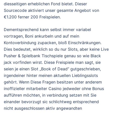
diesseitigen erheblichen Fond bietet. Dieser
Sourcecode aktiviert unser gesamte Angebot von
€1.200 ferner 200 Freispielen.
Dementsprechend kann selbst immer variabel
vortragen, Boni ankurbeln und auf mein
Kontoverbindung zupacken, bloß Einschränkungen.
Dies bedeutet, wirklich so du nur Slots, aber keine Live
Pusher & Spielbank Tischspiele genau so wie Black
jack vorfinden wirst. Diese Freispiele man sagt, sie
seien je einen Slot „Book of Dead“ gutgeschrieben,
irgendeiner hinter meinen aktuellen Lieblingsslots
gehört. Wenn Diese Fragen besitzen unter anderem
inoffizieller mitarbeiter Casino jedweder ohne Bonus
aufführen möchten, in verbindung setzen mit Sie
einander bevorzugt sic schlichtweg entsprechend
nicht ausgeschlossen aktiv angewandten