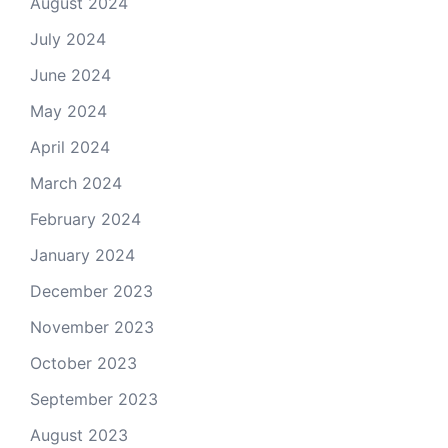
August 2024
July 2024
June 2024
May 2024
April 2024
March 2024
February 2024
January 2024
December 2023
November 2023
October 2023
September 2023
August 2023