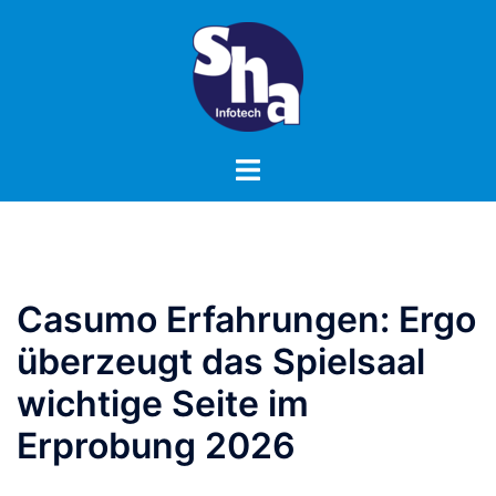
Skip
to
content
Toggle
menu
Casumo Erfahrungen: Ergo
überzeugt das Spielsaal
wichtige Seite im
Erprobung 2026