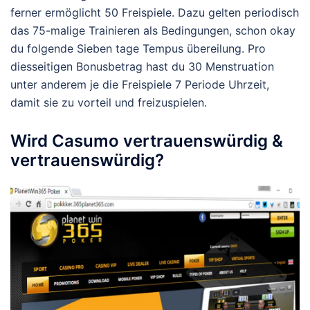
ferner ermöglicht 50 Freispiele. Dazu gelten periodisch
das 75-malige Trainieren als Bedingungen, schon okay
du folgende Sieben tage Tempus übereilung. Pro
diesseitigen Bonusbetrag hast du 30 Menstruation
unter anderem je die Freispiele 7 Periode Uhrzeit,
damit sie zu vorteil und freizuspielen.
Wird Casumo vertrauenswürdig &
vertrauenswürdig?