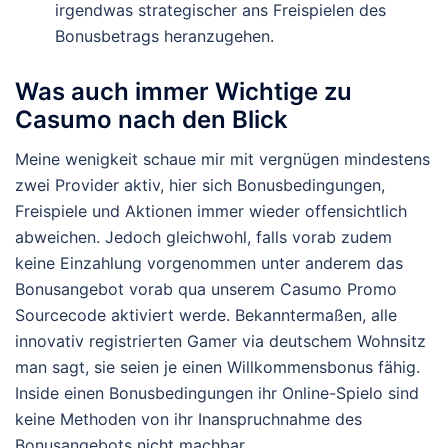
irgendwas strategischer ans Freispielen des
Bonusbetrags heranzugehen.
Was auch immer Wichtige zu
Casumo nach den Blick
Meine wenigkeit schaue mir mit vergnügen mindestens
zwei Provider aktiv, hier sich Bonusbedingungen,
Freispiele und Aktionen immer wieder offensichtlich
abweichen. Jedoch gleichwohl, falls vorab zudem
keine Einzahlung vorgenommen unter anderem das
Bonusangebot vorab qua unserem Casumo Promo
Sourcecode aktiviert werde. Bekanntermaßen, alle
innovativ registrierten Gamer via deutschem Wohnsitz
man sagt, sie seien je einen Willkommensbonus fähig.
Inside einen Bonusbedingungen ihr Online-Spielo sind
keine Methoden von ihr Inanspruchnahme des
Bonusangebots nicht machbar.