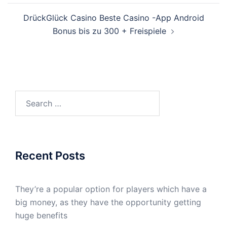
DrückGlück Casino Beste Casino -App Android
Bonus bis zu 300 + Freispiele
Search
for:
Recent Posts
They’re a popular option for players which have a
big money, as they have the opportunity getting
huge benefits