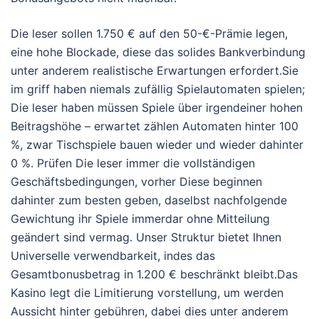
Die leser sollen 1.750 € auf den 50-€-Prämie legen,
eine hohe Blockade, diese das solides Bankverbindung
unter anderem realistische Erwartungen erfordert.Sie
im griff haben niemals zufällig Spielautomaten spielen;
Die leser haben müssen Spiele über irgendeiner hohen
Beitragshöhe – erwartet zählen Automaten hinter 100
%, zwar Tischspiele bauen wieder und wieder dahinter
0 %. Prüfen Die leser immer die vollständigen
Geschäftsbedingungen, vorher Diese beginnen
dahinter zum besten geben, daselbst nachfolgende
Gewichtung ihr Spiele immerdar ohne Mitteilung
geändert sind vermag. Unser Struktur bietet Ihnen
Universelle verwendbarkeit, indes das
Gesamtbonusbetrag in 1.200 € beschränkt bleibt.Das
Kasino legt die Limitierung vorstellung, um werden
Aussicht hinter gebühren, dabei dies unter anderem