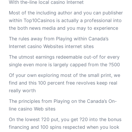
With the-line local casino Internet
Most of the including author and you can publisher
within Top10Casinos is actually a professional into
the both news media and you may to experience
The rules away from Playing within Canada’s
Internet casino Websites internet sites
The utmost earnings redeemable out-of for every
single even more is largely capped from the ?500
Of your own exploring most of the small print, we
find and this 100 percent free revolves keep real
really worth
The principles from Playing on the Canada’s On-
line casino Web sites
On the lowest ?20 put, you get ?20 into the bonus
financing and 100 spins respected when you look