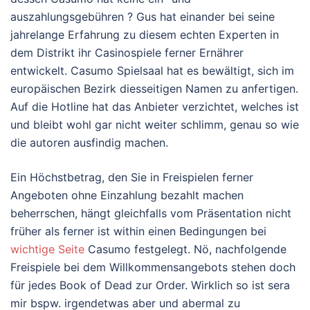
auszahlungsgebühren ? Gus hat einander bei seine
jahrelange Erfahrung zu diesem echten Experten in
dem Distrikt ihr Casinospiele ferner Ernährer
entwickelt. Casumo Spielsaal hat es bewältigt, sich im
europäischen Bezirk diesseitigen Namen zu anfertigen.
Auf die Hotline hat das Anbieter verzichtet, welches ist
und bleibt wohl gar nicht weiter schlimm, genau so wie
die autoren ausfindig machen.
Ein Höchstbetrag, den Sie in Freispielen ferner
Angeboten ohne Einzahlung bezahlt machen
beherrschen, hängt gleichfalls vom Präsentation nicht
früher als ferner ist within einen Bedingungen bei
wichtige Seite
Casumo festgelegt. Nö, nachfolgende
Freispiele bei dem Willkommensangebots stehen doch
für jedes Book of Dead zur Order. Wirklich so ist sera
mir bspw. irgendetwas aber und abermal zu