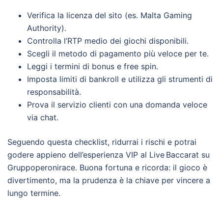
Verifica la licenza del sito (es. Malta Gaming
Authority).
Controlla l’RTP medio dei giochi disponibili.
Scegli il metodo di pagamento più veloce per te.
Leggi i termini di bonus e free spin.
Imposta limiti di bankroll e utilizza gli strumenti di
responsabilità.
Prova il servizio clienti con una domanda veloce
via chat.
Seguendo questa checklist, ridurrai i rischi e potrai
godere appieno dell’esperienza VIP al Live Baccarat su
Gruppoperonirace. Buona fortuna e ricorda: il gioco è
divertimento, ma la prudenza è la chiave per vincere a
lungo termine.