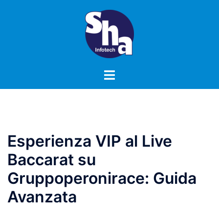
Skip
to
content
Toggle
menu
Esperienza VIP al Live
Baccarat su
Gruppoperonirace: Guida
Avanzata