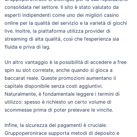
consolidata nel settore. Il sito è stato valutato da
esperti indipendenti come uno dei migliori casino
online per la qualità del servizio e la varietà di giochi
live. Inoltre, la piattaforma utilizza provider di
streaming di alta qualità, così che l’esperienza sia
fluida e priva di lag.
Un altro vantaggio è la possibilità di accedere a free
spin su slot correlate, anche quando si gioca a
baccarat reale. Queste promozioni aumentano il
capitale disponibile senza costi aggiuntivi.
Naturalmente, è fondamentale leggere i termini di
utilizzo: spesso è richiesto un certo volume di
scommesse prima di poter prelevare le vincite.
Infine, la sicurezza dei pagamenti è cruciale.
Gruppoperonirace supporta metodi di deposito e