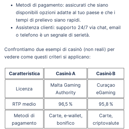
Metodi di pagamento: assicurati che siano
disponibili opzioni adatte al tuo paese e che i
tempi di prelievo siano rapidi.
Assistenza clienti: supporto 24/7 via chat, email
o telefono è un segnale di serietà.
Confrontiamo due esempi di casinò (non reali) per
vedere come questi criteri si applicano:
Caratteristica
Casinò A
Casinò B
Malta Gaming
Curaçao
Licenza
Authority
eGaming
RTP medio
96,5 %
95,8 %
Metodi di
Carte, e‑wallet,
Carte,
pagamento
bonifico
criptovalute