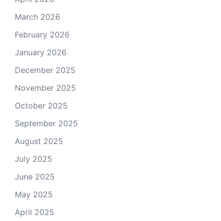
March 2026
February 2026
January 2026
December 2025
November 2025
October 2025
September 2025
August 2025
July 2025
June 2025
May 2025
April 2025