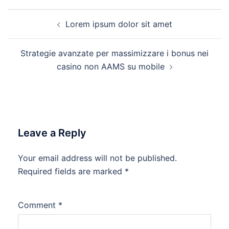
Post
Lorem ipsum dolor sit amet
navigation
Strategie avanzate per massimizzare i bonus nei
casino non AAMS su mobile
Leave a Reply
Your email address will not be published.
Required fields are marked
*
Comment
*