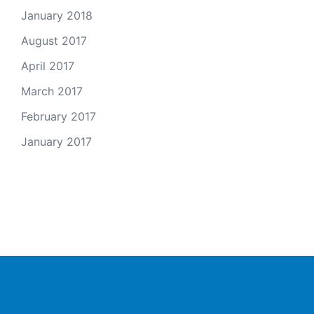
January 2018
August 2017
April 2017
March 2017
February 2017
January 2017