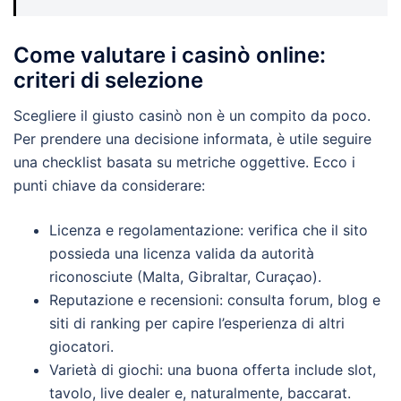
Come valutare i casinò online:
criteri di selezione
Scegliere il giusto casinò non è un compito da poco.
Per prendere una decisione informata, è utile seguire
una checklist basata su metriche oggettive. Ecco i
punti chiave da considerare:
Licenza e regolamentazione: verifica che il sito
possieda una licenza valida da autorità
riconosciute (Malta, Gibraltar, Curaçao).
Reputazione e recensioni: consulta forum, blog e
siti di ranking per capire l’esperienza di altri
giocatori.
Varietà di giochi: una buona offerta include slot,
tavolo, live dealer e, naturalmente, baccarat.