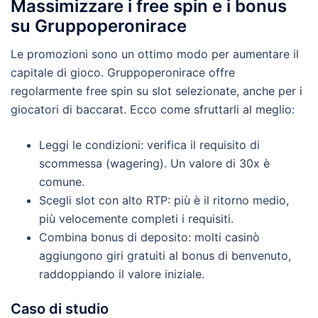
Massimizzare i free spin e i bonus
su Gruppoperonirace
Le promozioni sono un ottimo modo per aumentare il
capitale di gioco. Gruppoperonirace offre
regolarmente free spin su slot selezionate, anche per i
giocatori di baccarat. Ecco come sfruttarli al meglio:
Leggi le condizioni: verifica il requisito di
scommessa (wagering). Un valore di 30x è
comune.
Scegli slot con alto RTP: più è il ritorno medio,
più velocemente completi i requisiti.
Combina bonus di deposito: molti casinò
aggiungono giri gratuiti al bonus di benvenuto,
raddoppiando il valore iniziale.
Caso di studio