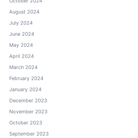
October 2024
August 2024
July 2024
June 2024
May 2024
April 2024
March 2024
February 2024
January 2024
December 2023
November 2023
October 2023
September 2023