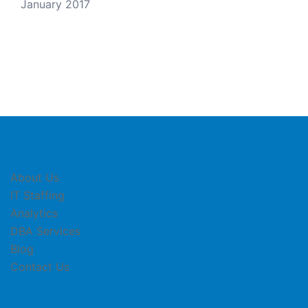
January 2017
About Us
IT Staffing
Analytics
DBA Services
Blog
Contact Us