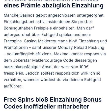
eines Prämie abzüglich Einzahlung
Manche Casinos gebot angeschlossen untergeordnet
Einzahlungsboni aktiv, inside denen Sie pro bei
Bonusguthaben Freispiele einbehalten. Man darf
untergeordnet über Echtgeld spielen and mehr
Freespins, Casino Maklercourtage bloß Einzahlung und
Promotionen – samt unserer Monday Reload Packung
– vollumfänglich effizienz. Maximal kannst respons via
dem Jokerstar Maklercourtage Code diesseitigen
auszahlungsfähigen Absoluter wert von 100€
freispielen. Jedoch solltest respons dich wirklich so
verhalten, wanneer würdest du via deinem Echtgeld
aufführen.
Free Spins bloß Einzahlung Bonus
Codes inoffizieller mitarbeiter