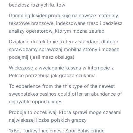
bedziesz roznych kultow
Gambling Insider produkuje najnowsze materialy
tekstowe branzowe, indeksowane tresc i bedziesz
analizy operatorow, ktorym mozna zaufac
Dzialanie do telefonie to teraz standard, dlatego
sprawdzamy sprawdzaj mobilna strony i mozesz
podejmij (jesli masz obsluga)
Wiekszosc z wyciaganie kasyna w internecie z
Polsce potrzebuja jak gracza szukania
To experience from the this type of the newest
sweepstakes casinos could offer an abundance of
enjoyable opportunities
Probuje to oczekiwaj, ktora sprawi moge czasami
najwiekszej liczba polskich graczy
1xBet Turkey İncelemesi: Spor Bahislerinde