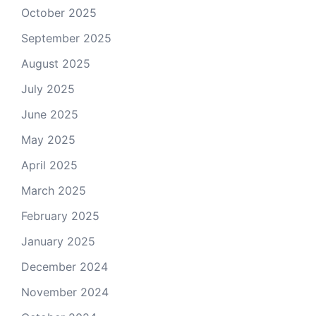
October 2025
September 2025
August 2025
July 2025
June 2025
May 2025
April 2025
March 2025
February 2025
January 2025
December 2024
November 2024