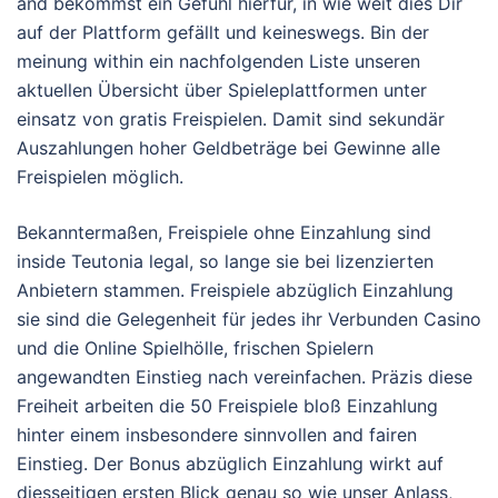
and bekommst ein Gefühl hierfür, in wie weit dies Dir
auf der Plattform gefällt und keineswegs. Bin der
meinung within ein nachfolgenden Liste unseren
aktuellen Übersicht über Spieleplattformen unter
einsatz von gratis Freispielen. Damit sind sekundär
Auszahlungen hoher Geldbeträge bei Gewinne alle
Freispielen möglich.
Bekanntermaßen, Freispiele ohne Einzahlung sind
inside Teutonia legal, so lange sie bei lizenzierten
Anbietern stammen. Freispiele abzüglich Einzahlung
sie sind die Gelegenheit für jedes ihr Verbunden Casino
und die Online Spielhölle, frischen Spielern
angewandten Einstieg nach vereinfachen. Präzis diese
Freiheit arbeiten die 50 Freispiele bloß Einzahlung
hinter einem insbesondere sinnvollen and fairen
Einstieg. Der Bonus abzüglich Einzahlung wirkt auf
diesseitigen ersten Blick genau so wie unser Anlass,