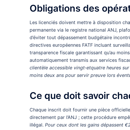
Obligations des opéra
Les licenciés doivent mettre à disposition cha
permanente via le registre national ANJ, plaf
d’éviter tout dépassement budgétaire incont
directives européennes FATF incluant surveill
transparence fiscale garantissant qu’au moins
automatiquement transmis aux services fiscau
clientèle accessible vingt‑et­quatre heures s
moins deux ans pour servir preuve lors éventue
Ce que doit savoir cha
Chaque inscrit doit fournir une pièce officie
directement par l’ANJ ; cette procédure emp
illégal.
Pour ceux dont les gains dépassent €