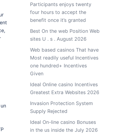
Participants enjoys twenty
four hours to accept the
ur
benefit once it’s granted
ent
ce,
Best On the web Position Web
r
sites U . s . August 2026
Web based casinos That have
Most readily useful Incentives
one hundred+ Incentives
Given
Ideal Online casino Incentives
Greatest Extra Websites 2026
Invasion Protection System
 un
Supply Rejected
Ideal On-line casino Bonuses
TP
in the us inside the July 2026