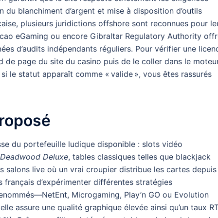
n du blanchiment d’argent et mise à disposition d’outils
çaise, plusieurs juridictions offshore sont reconnues pour le
cao eGaming ou encore Gibraltar Regulatory Authority offr
es d’audits indépendants réguliers. Pour vérifier une licen
ied de page du site du casino puis de le coller dans le moteu
 si le statut apparaît comme « valide », vous êtes rassurés
proposé
e du portefeuille ludique disponible : slots vidéo
Deadwood Deluxe
, tables classiques telles que blackjack
s salons live où un vrai croupier distribue les cartes depuis
s français d’expérimenter différentes stratégies
 renommés—NetEnt, Microgaming, Play’n GO ou Evolution
lle assure une qualité graphique élevée ainsi qu’un taux R