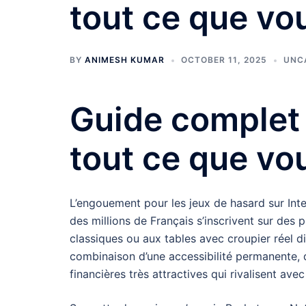
tout ce que vo
BY
ANIMESH KUMAR
OCTOBER 11, 2025
UNC
Guide complet 
tout ce que vo
L’engouement pour les jeux de hasard sur Int
des millions de Français s’inscrivent sur des
classiques ou aux tables avec croupier réel di
combinaison d’une accessibilité permanente, d’
financières très attractives qui rivalisent avec 