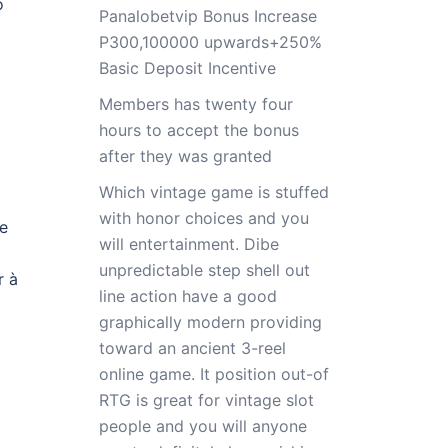
o
Panalobetvip Bonus Increase
P300,100000 upwards+250%
Basic Deposit Incentive
Members has twenty four
hours to accept the bonus
after they was granted
Which vintage game is stuffed
with honor choices and you
te
will entertainment. Dibe
unpredictable step shell out
r à
line action have a good
graphically modern providing
toward an ancient 3-reel
online game. It position out-of
RTG is great for vintage slot
people and you will anyone