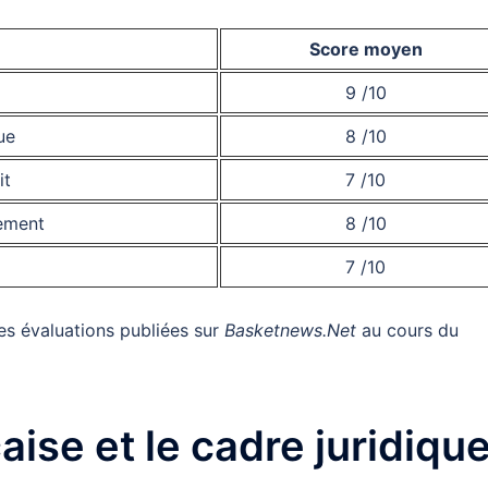
Score moyen
9 /10
ue
8 /10
it
7 /10
ement
8 /10
7 /10
es évaluations publiées sur
Basketnews.Net
au cours du
çaise et le cadre juridiqu