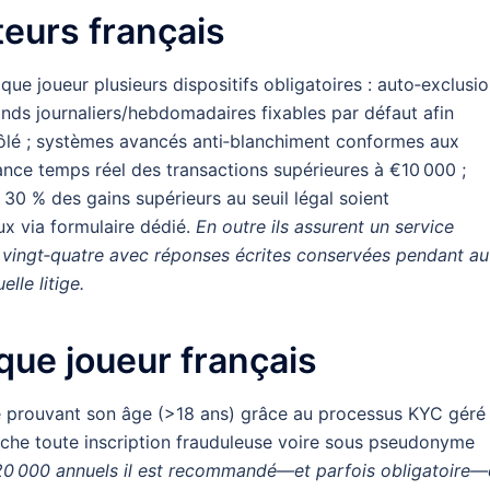
teurs français
que joueur plusieurs dispositifs obligatoires : auto‑exclusi
onds journaliers/hebdomadaires fixables par défaut afin
rôlé ; systèmes avancés anti‑blanchiment conformes aux
ance temps réel des transactions supérieures à €10 000 ;
 30 % des gains supérieurs au seuil légal soient
x via formulaire dédié.
En outre ils assurent un service
ur vingt‑quatre avec réponses écrites conservées pendant au
lle litige.
que joueur français
lle prouvant son âge (>18 ans) grâce au processus KYC géré
êche toute inscription frauduleuse voire sous pseudonyme
20 000 annuels il est recommandé—et parfois obligatoire