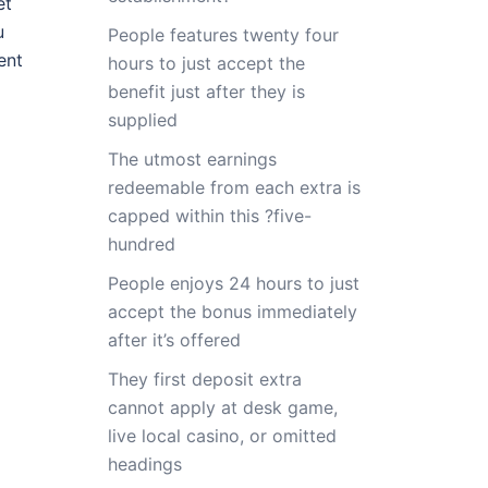
et
u
People features twenty four
ent
hours to just accept the
benefit just after they is
supplied
The utmost earnings
redeemable from each extra is
capped within this ?five-
hundred
People enjoys 24 hours to just
e
accept the bonus immediately
after it’s offered
They first deposit extra
cannot apply at desk game,
live local casino, or omitted
headings