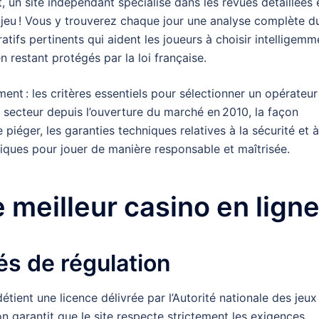
un site indépendant spécialisé dans les revues détaillées 
 jeu ! Vous y trouverez chaque jour une analyse complète d
tifs pertinents qui aident les joueurs à choisir intelligemm
n restant protégés par la loi française.
ent : les critères essentiels pour sélectionner un opérateur
le secteur depuis l’ouverture du marché en 2010, la façon
e piéger, les garanties techniques relatives à la sécurité et à
ratiques pour jouer de manière responsable et maîtrisée.
 meilleur casino en lign
és de régulation
tient une licence délivrée par l’Autorité nationale des jeux
 garantit que le site respecte strictement les exigences