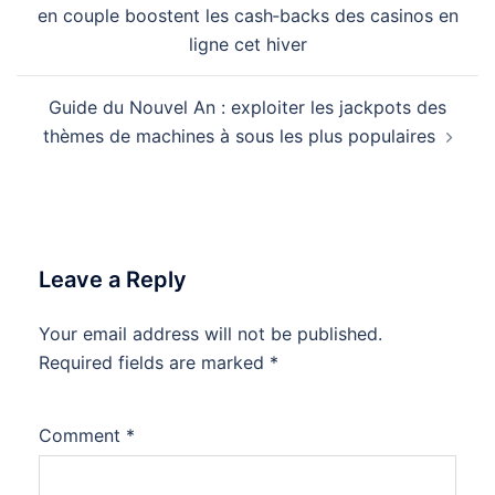
en couple boostent les cash‑backs des casinos en
ligne cet hiver
Guide du Nouvel An : exploiter les jackpots des
thèmes de machines à sous les plus populaires
Leave a Reply
Your email address will not be published.
Required fields are marked
*
Comment
*