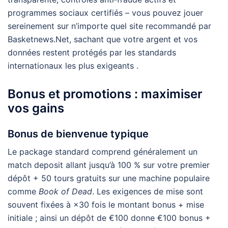
programmes sociaux certifiés – vous pouvez jouer
sereinement sur n’importe quel site recommandé par
Basketnews.Net, sachant que votre argent et vos
données restent protégés par les standards
internationaux les plus exigeants .
Bonus et promotions : maximiser
vos gains
Bonus de bienvenue typique
Le package standard comprend généralement un
match deposit allant jusqu’à 100 % sur votre premier
dépôt + 50 tours gratuits sur une machine populaire
comme
Book of Dead
. Les exigences de mise sont
souvent fixées à ×30 fois le montant bonus + mise
initiale ; ainsi un dépôt de €100 donne €100 bonus +