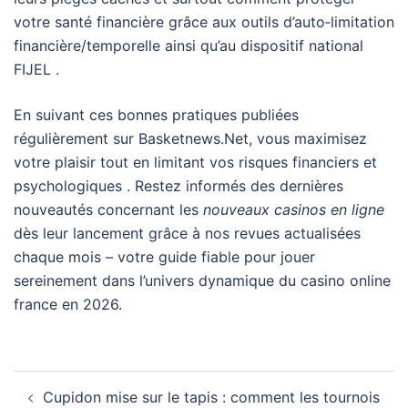
votre santé financière grâce aux outils d’auto‑limitation
financière/temporelle ainsi qu’au dispositif national
FIJEL .
En suivant ces bonnes pratiques publiées
régulièrement sur Basketnews.Net, vous maximisez
votre plaisir tout en limitant vos risques financiers et
psychologiques . Restez informés des dernières
nouveautés concernant les
nouveaux casinos en ligne
dès leur lancement grâce à nos revues actualisées
chaque mois – votre guide fiable pour jouer
sereinement dans l’univers dynamique du casino online
france en 2026.​
Post
Cupidon mise sur le tapis : comment les tournois
navigation