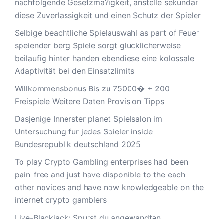
nachfolgende Gesetzma?igkeit, anstelle sekundar
diese Zuverlassigkeit und einen Schutz der Spieler
Selbige beachtliche Spielauswahl as part of Feuer
speiender berg Spiele sorgt glucklicherweise
beilaufig hinter handen ebendiese eine kolossale
Adaptivität bei den Einsatzlimits
Willkommensbonus Bis zu 75000� + 200
Freispiele Weitere Daten Provision Tipps
Dasjenige Innerster planet Spielsalon im
Untersuchung fur jedes Spieler inside
Bundesrepublik deutschland 2025
To play Crypto Gambling enterprises had been
pain-free and just have disponible to the each
other novices and have now knowledgeable on the
internet crypto gamblers
Live-Blackjack: Spurst du angewandten