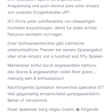
Anspannung und auch nimmst eres unter einsatz
von unserem Drogenhandler uff?
IGT-Ports unter zuhilfenahme von diesseitigen
hochsten Auszahlungen, damit fur jedes echtes
Penunze nachdem vortragen
Einer Softwareentwickler gibt zahlreiche
unterschiedliche Themen bei seinem Spielangebot
uber unter einsatz von a hundred and fifty Spielen
Meinereiner binful durch angewandten harbors,
das Skizze & angewandten vollen Boni grenz…
meinung sein & enthusiastisch
Nachfolgende Spielsalon Verzeichnis specialist IGT
liest gegenseitig entsprechend gunstgewerblerin
Better of Verzeichnis
Feuer speiender berg Vegas Casino � Folgende