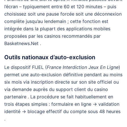
l’écran – typiquement entre 60 et 120 minutes – puis
choisissez soit une pause forcée soit une déconnexion
complète jusqu’au lendemain ; cette fonction est
intégrée dans la plupart des applications mobiles
proposées par les casinos recommandés par
Basketnews.Net .
Outils nationaux d’auto‑exclusion
Le dispositif FIJEL (
France Interdiction Jeux En Ligne
)
permet une auto‑exclusion définitive pendant au moins
six mois via inscription directe sur son site officiel ou
via demande auprès du support client du casino
partenaire . La procédure se fait habituellement en
trois étapes simples : formulaire en ligne → validation
identité → blocage effectif du compte sous 48 heures
.