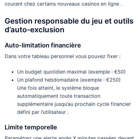
courant chez certains nouveaux casinos en ligne .
Gestion responsable du jeu et outils
d’auto‑exclusion
Auto‑limitation financière
Dans votre tableau personnel vous pouvez fixer :
Un budget quotidien maximal (exemple : €50)
Un plafond hebdomadaire (exemple : €250)
Une fois atteint, le système bloque
automatiquement toute transaction
supplémentaire jusqu’au prochain cycle financier
défini par l’utilisateur .
Limite temporelle
Paramétrez une alerte après X minutes passées devant