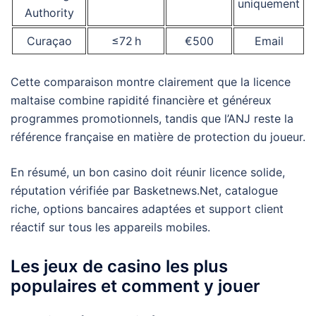
uniquement
Authority
Curaçao
≤72 h
€500
Email
Cette comparaison montre clairement que la licence
maltaise combine rapidité financière et généreux
programmes promotionnels, tandis que l’ANJ reste la
référence française en matière de protection du joueur.
En résumé, un bon casino doit réunir licence solide,
réputation vérifiée par Basketnews.Net, catalogue
riche, options bancaires adaptées et support client
réactif sur tous les appareils mobiles.
Les jeux de casino les plus
populaires et comment y jouer