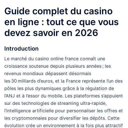
Guide complet du casino
en ligne : tout ce que vous
devez savoir en 2026
Introduction
Le marché du casino online france connaît une
croissance soutenue depuis plusieurs années ; les
revenus mondiaux dépassent désormais
les 30 milliards d’euros, et la France représente l’un des
pôles les plus dynamiques grâce à la régulation de
l’ANJ et à l’essor du mobile. Les plateformes s’appuient
sur des technologies de streaming ultra‑rapide,
l’intelligence artificielle pour personnaliser les offres et
les cryptomonnaies pour diversifier les dépôts. Cette
évolution crée un environnement à la fois plus attractif