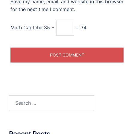
Save my name, email, and website in this browser
for the next time I comment.
Math Captcha
35 −
= 34
Search
for:
Recent Posts