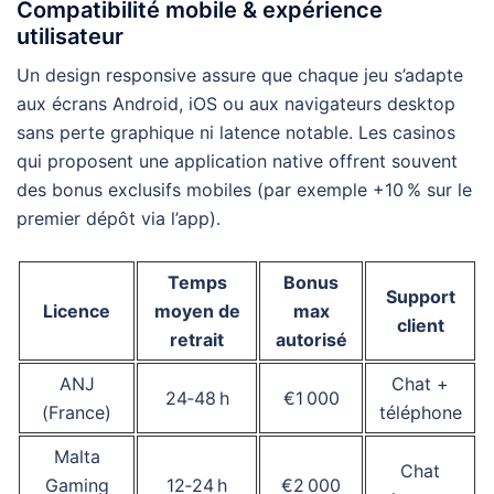
Compatibilité mobile & expérience
utilisateur
Un design responsive assure que chaque jeu s’adapte
aux écrans Android, iOS ou aux navigateurs desktop
sans perte graphique ni latence notable. Les casinos
qui proposent une application native offrent souvent
des bonus exclusifs mobiles (par exemple +10 % sur le
premier dépôt via l’app).
Temps
Bonus
Support
Licence
moyen de
max
client
retrait
autorisé
ANJ
Chat +
24‑48 h
€1 000
(France)
téléphone
Malta
Chat
Gaming
12‑24 h
€2 000