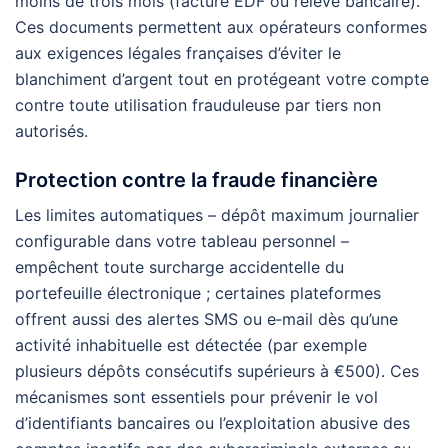
moins de trois mois (facture EDF ou relevé bancaire).
Ces documents permettent aux opérateurs conformes
aux exigences légales françaises d’éviter le
blanchiment d’argent tout en protégeant votre compte
contre toute utilisation frauduleuse par tiers non
autorisés.
Protection contre la fraude financière
Les limites automatiques – dépôt maximum journalier
configurable dans votre tableau personnel –
empêchent toute surcharge accidentelle du
portefeuille électronique ; certaines plateformes
offrent aussi des alertes SMS ou e‑mail dès qu’une
activité inhabituelle est détectée (par exemple
plusieurs dépôts consécutifs supérieurs à €500). Ces
mécanismes sont essentiels pour prévenir le vol
d’identifiants bancaires ou l’exploitation abusive des