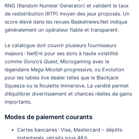
RNG (Random Number Generator) et valident le taux
de redistribution (RTP) moyen des jeux proposés. Un
score élevé dans les revues Basketnews.Net indique
généralement un opérateur fiable et transparent.
Le catalogue doit couvrir plusieurs fournisseurs
majeurs : NetEnt pour ses slots à haute volatilité
comme
Gonzo’s Quest
, Microgaming avec le
légendaire
Mega Moolah
progressive, ou Evolution
pour les tables live dealer telles que le Blackjack
Squeeze ou la Roulette Immersive. La variété permet
d’équilibrer divertissement et chances réelles de gains
importants.
Modes de paiement courants
Cartes bancaires : Visa, Mastercard – dépôts
instantanés, retraits sous 48 h