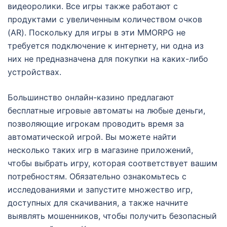
видеоролики. Все игры также работают с
продуктами с увеличенным количеством очков
(AR). Поскольку для игры в эти MMORPG не
требуется подключение к интернету, ни одна из
них не предназначена для покупки на каких-либо
устройствах.
Большинство онлайн-казино предлагают
бесплатные игровые автоматы на любые деньги,
позволяющие игрокам проводить время за
автоматической игрой. Вы можете найти
несколько таких игр в магазине приложений,
чтобы выбрать игру, которая соответствует вашим
потребностям. Обязательно ознакомьтесь с
исследованиями и запустите множество игр,
доступных для скачивания, а также начните
выявлять мошенников, чтобы получить безопасный