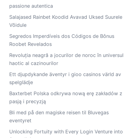
passione autentica
Salajased Rainbet Koodid Avavad Uksed Suurele
Võidule
Segredos Imperdíveis dos Códigos de Bônus
Roobet Revelados
Revoluția neagră a jocurilor de noroc în universul
haotic al cazinourilor
Ett djupdykande äventyr i gioo casinos värld av
spelglädje
Baxterbet Polska odkrywa nową erę zakładów z
pasją i precyzją
Bli med på den magiske reisen til Bluvegas
eventyret
Unlocking Fortuity with Every Login Venture into