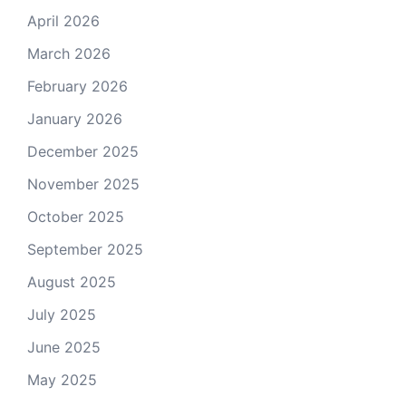
April 2026
March 2026
February 2026
January 2026
December 2025
November 2025
October 2025
September 2025
August 2025
July 2025
June 2025
May 2025