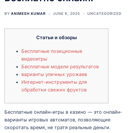
BY
ANIMESH KUMAR
JUNE 9, 2025
UNCATEGORIZED
Статьи и обзоры
Бесплатные позиционные
видеоигры
Бесплатные модели результатов
варианты уличных урожаев
Интернет-инструменты для
обработки свежих фруктов
Бесплатные онлайн-игры в казино — это онлайн-
варианты игровых автоматов, позволяющие
скоротать время, не тратя реальные деньги.