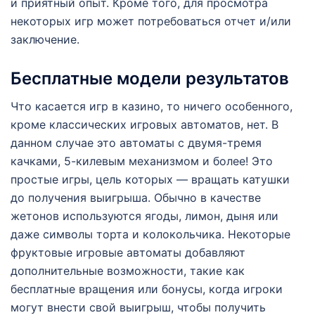
и приятный опыт. Кроме того, для просмотра
некоторых игр может потребоваться отчет и/или
заключение.
Бесплатные модели результатов
Что касается игр в казино, то ничего особенного,
кроме классических игровых автоматов, нет. В
данном случае это автоматы с двумя-тремя
качками, 5-килевым механизмом и более! Это
простые игры, цель которых — вращать катушки
до получения выигрыша. Обычно в качестве
жетонов используются ягоды, лимон, дыня или
даже символы торта и колокольчика. Некоторые
фруктовые игровые автоматы добавляют
дополнительные возможности, такие как
бесплатные вращения или бонусы, когда игроки
могут внести свой выигрыш, чтобы получить