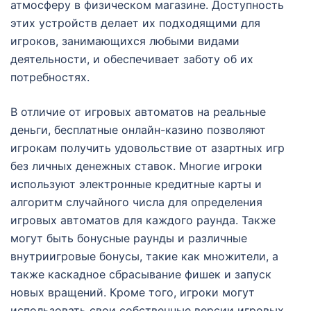
атмосферу в физическом магазине. Доступность
этих устройств делает их подходящими для
игроков, занимающихся любыми видами
деятельности, и обеспечивает заботу об их
потребностях.
В отличие от игровых автоматов на реальные
деньги, бесплатные онлайн-казино позволяют
игрокам получить удовольствие от азартных игр
без личных денежных ставок. Многие игроки
используют электронные кредитные карты и
алгоритм случайного числа для определения
игровых автоматов для каждого раунда. Также
могут быть бонусные раунды и различные
внутриигровые бонусы, такие как множители, а
также каскадное сбрасывание фишек и запуск
новых вращений. Кроме того, игроки могут
использовать свои собственные версии игровых