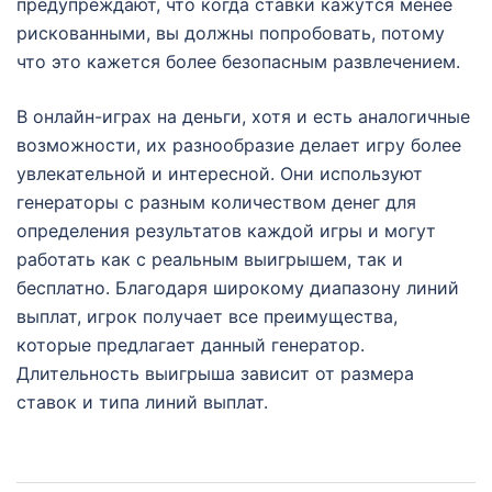
предупреждают, что когда ставки кажутся менее
рискованными, вы должны попробовать, потому
что это кажется более безопасным развлечением.
В онлайн-играх на деньги, хотя и есть аналогичные
возможности, их разнообразие делает игру более
увлекательной и интересной. Они используют
генераторы с разным количеством денег для
определения результатов каждой игры и могут
работать как с реальным выигрышем, так и
бесплатно. Благодаря широкому диапазону линий
выплат, игрок получает все преимущества,
которые предлагает данный генератор.
Длительность выигрыша зависит от размера
ставок и типа линий выплат.