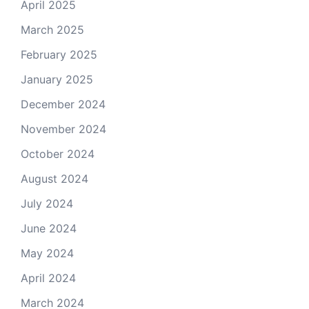
April 2025
March 2025
February 2025
January 2025
December 2024
November 2024
October 2024
August 2024
July 2024
June 2024
May 2024
April 2024
March 2024