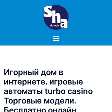
Skip
to
content
Toggle
menu
Игорный дом в
интернете. игровые
автоматы turbo casino
Торговые модели.
Бесплатно онлайн.