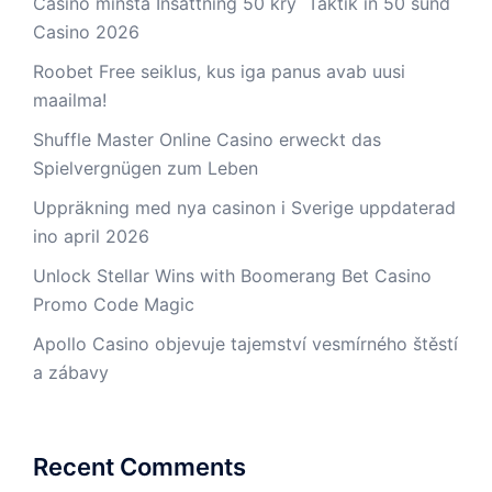
Casino minsta Insättning 50 kry ️ Taktik in 50 sund
Casino 2026
Roobet Free seiklus, kus iga panus avab uusi
maailma!
Shuffle Master Online Casino erweckt das
Spielvergnügen zum Leben
Uppräkning med nya casinon i Sverige uppdaterad
ino april 2026
Unlock Stellar Wins with Boomerang Bet Casino
Promo Code Magic
Apollo Casino objevuje tajemství vesmírného štěstí
a zábavy
Recent Comments