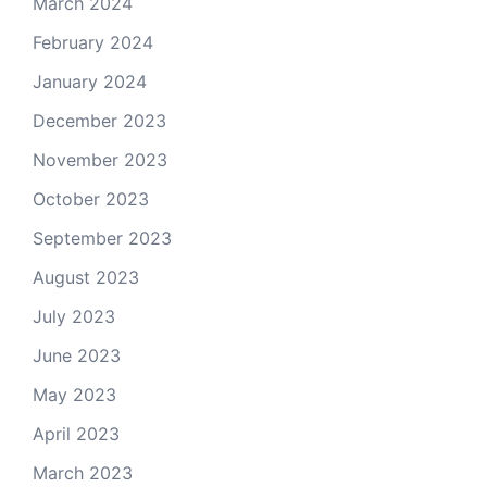
March 2024
February 2024
January 2024
December 2023
November 2023
October 2023
September 2023
August 2023
July 2023
June 2023
May 2023
April 2023
March 2023