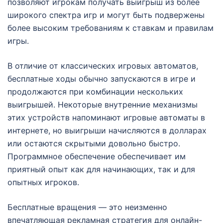
позволяют игрокам получать выигрыш из более
широкого спектра игр и могут быть подвержены
более высоким требованиям к ставкам и правилам
игры.
В отличие от классических игровых автоматов,
бесплатные ходы обычно запускаются в игре и
продолжаются при комбинации нескольких
выигрышей. Некоторые внутренние механизмы
этих устройств напоминают игровые автоматы в
интернете, но выигрыши начисляются в долларах
или остаются скрытыми довольно быстро.
Программное обеспечение обеспечивает им
приятный опыт как для начинающих, так и для
опытных игроков.
Бесплатные вращения — это неизменно
впечатляющая рекламная стратегия для онлайн-