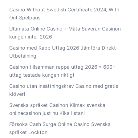
Casino Without Swedish Certificate 2024, With
Out Spelpaus
Ultimata Online Casino » Mäta Suverän Casinon
kungen inter 2026
Casino med Rapp Uttag 2026 Jämföra Direkt
Utbetalning ️
Casinon tillsamman rappa uttag 2026 » 600+
uttag testade kungen riktigt
Casino utan insättningskrav Casino med gratis
klöver!
Svenska språket Casinon Klimax svenska
onlinecasinon just nu Kika listan!
Försöka Cash Surge Online Casino Svenska
språket Lockton