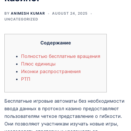
BY
ANIMESH KUMAR
AUGUST 24, 2025
UNCATEGORIZED
Содержание
Полностью бесплатные вращения
Плюс единицы
Иконки распространения
РТП
Бесплатные игровые автоматы без необходимости
ввода данных в протокол казино предоставляют
пользователям четкое представление о гибкости.
Они позволяют участникам изучать новые игры,