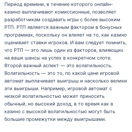
Период времени, в течение которого онлайн-
казино выплачивают комиссионные, позволяет
разработчикам создавать игры с более высоким
РТП. РТП является важным фактором в бонусных
программах, поскольку он влияет на то, как казино
оценивает ставки игроков. И вам следует помнить,
что РТП — это лишь один из факторов, влияющих
на ваши шансы на успех в конкретном слоте.
Второй важный аспект — это волатильность.
Волатильность — это то, по какой цене игровой
автомат выплачивает выигрыш и насколько велики
эти выигрыши. Например, игровой автомат с
низкой волатильностью может приносить
обычный, но высокий доход, в то время как в
казино с высокой волатильностью могут быть
большие промежутки между выигрышами.