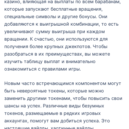
казино, влияющая на выплаты по всем барабанам,
которые запускают бесплатные вращения,
специальные символы и другие бонусы. Они
добавляются к выигрышной комбинации, то есть
увеличивают сумму выигрыша при каждом
вращении. К счастью, они используются для
получения более крупных джекпотов. Чтобы
разобраться в их преимуществах, вы можете
изучить таблицу выплат и внимательно
ознакомиться с правилами игры.
Новым часто встречающимся компонентом могут
быть невероятные токены, которые можно
заменить другими токенами, чтобы повысить свои
шансы на успех. Различные виды безумных
токенов, размещаемые в редких игровых
аккаунтах, помогут вам добиться успеха. Это
настоящие вайлды, хаотичные вайлды,