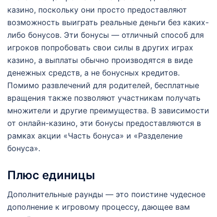
казино, поскольку они просто предоставляют
возможность выиграть реальные деньги без каких-
либо бонусов. Эти бонусы — отличный способ для
игроков попробовать свои силы в других играх
казино, а выплаты обычно производятся в виде
денежных средств, а не бонусных кредитов.
Помимо развлечений для родителей, бесплатные
вращения также позволяют участникам получать
множители и другие преимущества. В зависимости
от онлайн-казино, эти бонусы предоставляются в
рамках акции «Часть бонуса» и «Разделение
бонуса».
Плюс единицы
Дополнительные раунды — это поистине чудесное
дополнение к игровому процессу, дающее вам