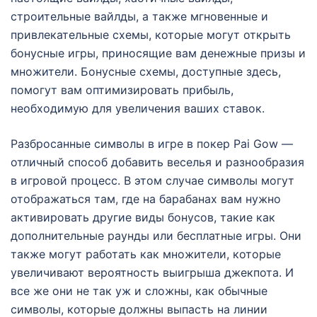
строительные вайлды, а также мгновенные и
привлекательные схемы, которые могут открыть
бонусные игры, приносящие вам денежные призы и
множители. Бонусные схемы, доступные здесь,
помогут вам оптимизировать прибыль,
необходимую для увеличения ваших ставок.
Разбросанные символы в игре в покер Pai Gow —
отличный способ добавить веселья и разнообразия
в игровой процесс. В этом случае символы могут
отображаться там, где на барабанах вам нужно
активировать другие виды бонусов, такие как
дополнительные раунды или бесплатные игры. Они
также могут работать как множители, которые
увеличивают вероятность выигрыша джекпота. И
все же они не так уж и сложны, как обычные
символы, которые должны выпасть на линии