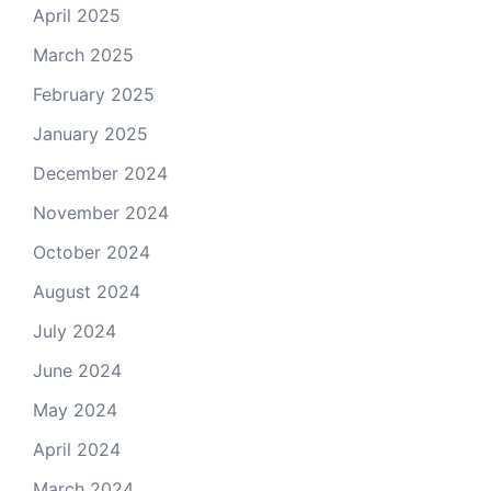
April 2025
March 2025
February 2025
January 2025
December 2024
November 2024
October 2024
August 2024
July 2024
June 2024
May 2024
April 2024
March 2024