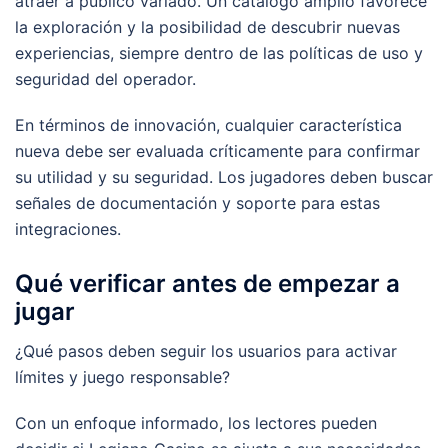
atraer a público variado. Un catálogo amplio favorece
la exploración y la posibilidad de descubrir nuevas
experiencias, siempre dentro de las políticas de uso y
seguridad del operador.
En términos de innovación, cualquier característica
nueva debe ser evaluada críticamente para confirmar
su utilidad y su seguridad. Los jugadores deben buscar
señales de documentación y soporte para estas
integraciones.
Qué verificar antes de empezar a
jugar
¿Qué pasos deben seguir los usuarios para activar
límites y juego responsable?
Con un enfoque informado, los lectores pueden