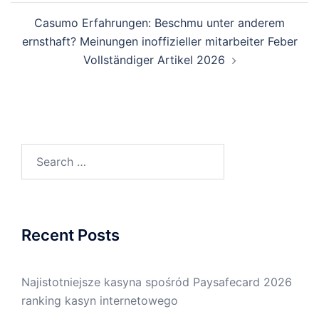
Casumo Erfahrungen: Beschmu unter anderem
ernsthaft? Meinungen inoffizieller mitarbeiter Feber
Vollständiger Artikel 2026
Search
for:
Recent Posts
Najistotniejsze kasyna spośród Paysafecard 2026
ranking kasyn internetowego