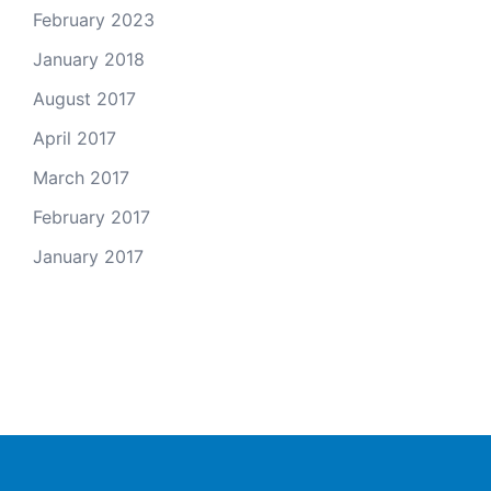
February 2023
January 2018
August 2017
April 2017
March 2017
February 2017
January 2017