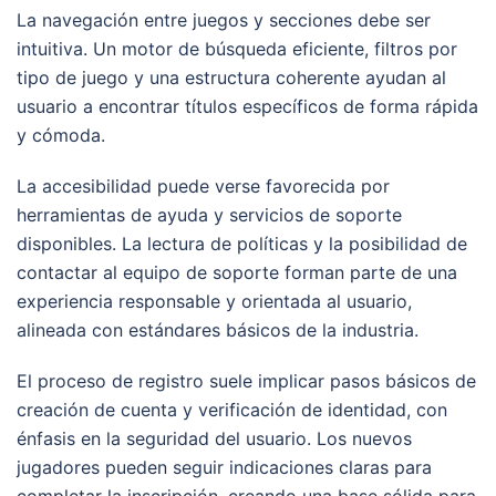
La navegación entre juegos y secciones debe ser
intuitiva. Un motor de búsqueda eficiente, filtros por
tipo de juego y una estructura coherente ayudan al
usuario a encontrar títulos específicos de forma rápida
y cómoda.
La accesibilidad puede verse favorecida por
herramientas de ayuda y servicios de soporte
disponibles. La lectura de políticas y la posibilidad de
contactar al equipo de soporte forman parte de una
experiencia responsable y orientada al usuario,
alineada con estándares básicos de la industria.
El proceso de registro suele implicar pasos básicos de
creación de cuenta y verificación de identidad, con
énfasis en la seguridad del usuario. Los nuevos
jugadores pueden seguir indicaciones claras para
completar la inscripción, creando una base sólida para