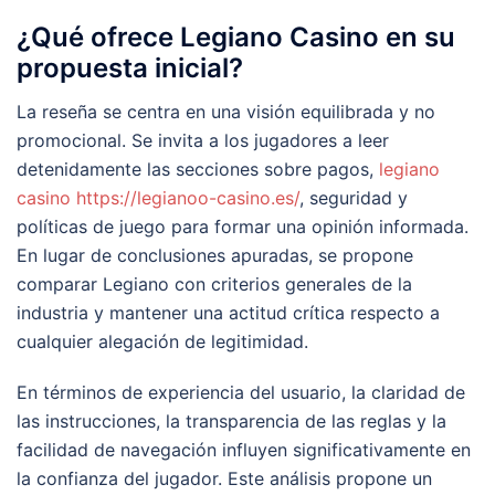
¿Qué ofrece Legiano Casino en su
propuesta inicial?
La reseña se centra en una visión equilibrada y no
promocional. Se invita a los jugadores a leer
detenidamente las secciones sobre pagos,
legiano
casino https://legianoo-casino.es/
, seguridad y
políticas de juego para formar una opinión informada.
En lugar de conclusiones apuradas, se propone
comparar Legiano con criterios generales de la
industria y mantener una actitud crítica respecto a
cualquier alegación de legitimidad.
En términos de experiencia del usuario, la claridad de
las instrucciones, la transparencia de las reglas y la
facilidad de navegación influyen significativamente en
la confianza del jugador. Este análisis propone un