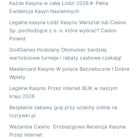
Każde Kasyna w całej Łodzi 2026 ᐈ Pełna
Ewidencja Kasyn Naziemnych
Legalne kasyna Łódź Kasyno Warsztat lub Casino
Sp. pochodzące z o. o. które wybrać? Casino
Poland
Go4Games Hodolany Ołomuniec bardziej
wartościowe turnieje i rabaty cashowe czekają!
Mastercard Kasyno W polsce Bezzwłoczne I Dobre
Wpłaty
Legalne Kasyno Przez internet BLIK w naszym
kraju 2026
Bezpłatne zabawy graj przy uciechy online na
rozrywki pl
Wazamba Casino ️ Drobiazgowa Recenzja Kasyna
Przez internet