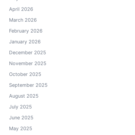
April 2026
March 2026
February 2026
January 2026
December 2025
November 2025
October 2025
September 2025
August 2025
July 2025
June 2025
May 2025