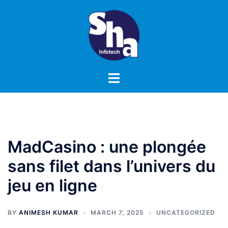
Skip
to
content
Toggle
menu
MadCasino : une plongée
sans filet dans l’univers du
jeu en ligne
BY
ANIMESH KUMAR
MARCH 7, 2025
UNCATEGORIZED