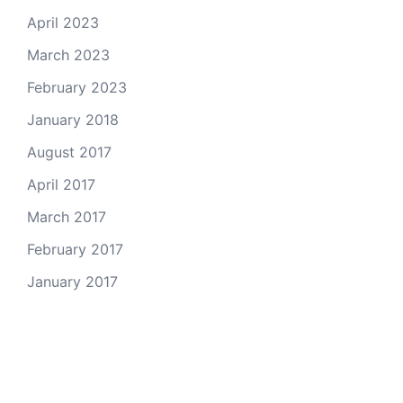
April 2023
March 2023
February 2023
January 2018
August 2017
April 2017
March 2017
February 2017
January 2017