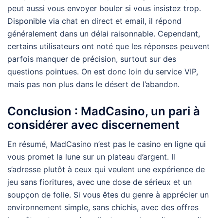
peut aussi vous envoyer bouler si vous insistez trop.
Disponible via chat en direct et email, il répond
généralement dans un délai raisonnable. Cependant,
certains utilisateurs ont noté que les réponses peuvent
parfois manquer de précision, surtout sur des
questions pointues. On est donc loin du service VIP,
mais pas non plus dans le désert de l’abandon.
Conclusion : MadCasino, un pari à
considérer avec discernement
En résumé, MadCasino n’est pas le casino en ligne qui
vous promet la lune sur un plateau d’argent. Il
s’adresse plutôt à ceux qui veulent une expérience de
jeu sans fioritures, avec une dose de sérieux et un
soupçon de folie. Si vous êtes du genre à apprécier un
environnement simple, sans chichis, avec des offres