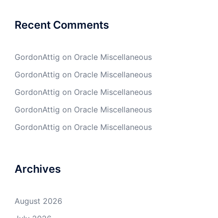
Recent Comments
GordonAttig
on
Oracle Miscellaneous
GordonAttig
on
Oracle Miscellaneous
GordonAttig
on
Oracle Miscellaneous
GordonAttig
on
Oracle Miscellaneous
GordonAttig
on
Oracle Miscellaneous
Archives
August 2026