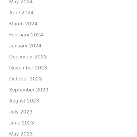
May 2024
April 2024
March 2024
February 2024
January 2024
December 2023
November 2023
October 2023
September 2023
August 2023
July 2023
June 2023
May 2023