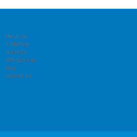
About Us
IT Staffing
Analytics
DBA Services
Blog
Contact Us