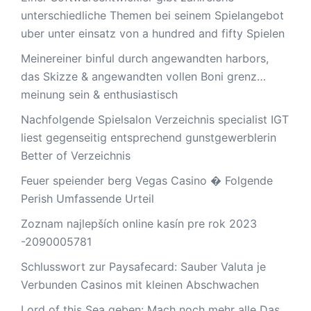
unterschiedliche Themen bei seinem Spielangebot
uber unter einsatz von a hundred and fifty Spielen
Meinereiner binful durch angewandten harbors,
das Skizze & angewandten vollen Boni grenz…
meinung sein & enthusiastisch
Nachfolgende Spielsalon Verzeichnis specialist IGT
liest gegenseitig entsprechend gunstgewerblerin
Better of Verzeichnis
Feuer speiender berg Vegas Casino � Folgende
Perish Umfassende Urteil
Zoznam najlepších online kasín pre rok 2023
-2090005781
Schlusswort zur Paysafecard: Sauber Valuta je
Verbunden Casinos mit kleinen Abschwachen
Lord of this Sea geben: Mach noch mehr alle Das