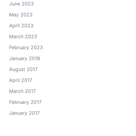
June 2023
May 2023
April 2023
March 2023
February 2023
January 2018
August 2017
April 2017
March 2017
February 2017
January 2017