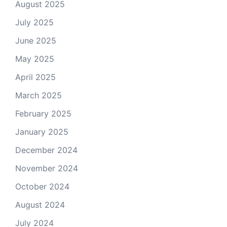
August 2025
July 2025
June 2025
May 2025
April 2025
March 2025
February 2025
January 2025
December 2024
November 2024
October 2024
August 2024
July 2024