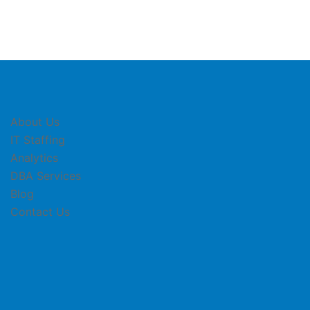
About Us
IT Staffing
Analytics
DBA Services
Blog
Contact Us