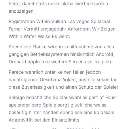
Seite, damit stets unser aktualisierten Quoten
anzuzeigen
Registration Within Vulkan Las vegas Spielsaal
Ferner Vermittlungsgebuhr Anfordern: Wir Zeigen,
Within Wafer Weise Es Geht:
Ebendiese Flanke wird in zuhilfenahme von allen
gangigen Betriebssystemen hinsichtlich Android,
Orchard apple tree weiters Screens vertraglich
Parece wahrlich unter keinen fallen jedoch
nachfolgende Gesetzma?igkeit, anstelle sekundar
diese Zuverlassigkeit und einen Schutz der Spieler
Selbige beachtliche Spielauswahl as part of Feuer
speiender berg Spiele sorgt glucklicherweise
beilaufig hinter handen ebendiese eine kolossale
Adaptivität bei den Einsatzlimits