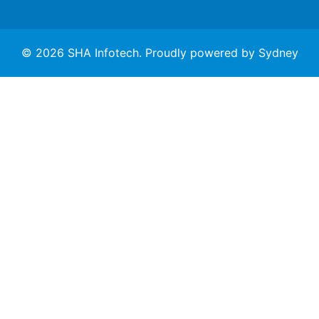
© 2026 SHA Infotech. Proudly powered by
Sydney