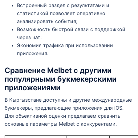
Встроенный раздел с результатами и
статистикой позволяет оперативно
анализировать события;
Возможность быстрой связи с поддержкой
через чат;
Экономия трафика при использовании
приложения.
Сравнение Melbet с другими
популярными букмекерскими
приложениями
В Кыргызстане доступны и другие международные
букмекеры, предлагающие приложения для iOS.
Для объективной оценки предлагаем сравнить
основные параметры Melbet с конкурентами.