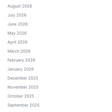
August 2026
July 2026
June 2026
May 2026
April 2026
March 2026
February 2026
January 2026
December 2025
November 2025
October 2025
September 2025