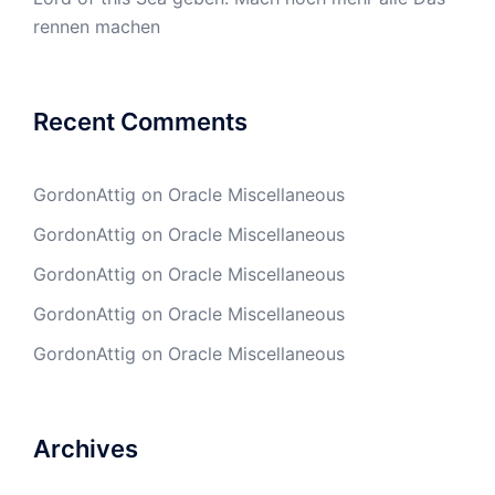
rennen machen
Recent Comments
GordonAttig
on
Oracle Miscellaneous
GordonAttig
on
Oracle Miscellaneous
GordonAttig
on
Oracle Miscellaneous
GordonAttig
on
Oracle Miscellaneous
GordonAttig
on
Oracle Miscellaneous
Archives