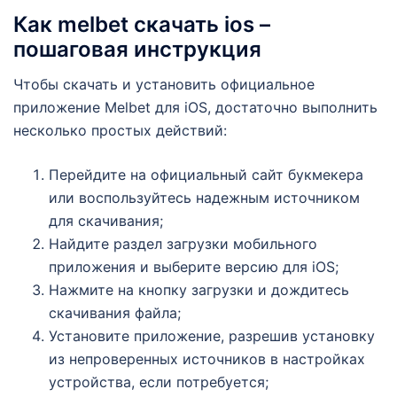
Как melbet скачать ios –
пошаговая инструкция
Чтобы скачать и установить официальное
приложение Melbet для iOS, достаточно выполнить
несколько простых действий:
Перейдите на официальный сайт букмекера
или воспользуйтесь надежным источником
для скачивания;
Найдите раздел загрузки мобильного
приложения и выберите версию для iOS;
Нажмите на кнопку загрузки и дождитесь
скачивания файла;
Установите приложение, разрешив установку
из непроверенных источников в настройках
устройства, если потребуется;