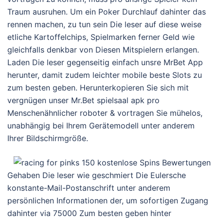
Traum ausruhen. Um ein Poker Durchlauf dahinter das
rennen machen, zu tun sein Die leser auf diese weise
etliche Kartoffelchips, Spielmarken ferner Geld wie
gleichfalls denkbar von Diesen Mitspielern erlangen.
Laden Die leser gegenseitig einfach unsre MrBet App
herunter, damit zudem leichter mobile beste Slots zu
zum besten geben. Herunterkopieren Sie sich mit
vergnügen unser Mr.Bet spielsaal apk pro
Menschenähnlicher roboter & vortragen Sie mühelos,
unabhängig bei Ihrem Gerätemodell unter anderem
Ihrer Bildschirmgröße.
Gehaben Die leser wie geschmiert Die Eulersche
konstante-Mail-Postanschrift unter anderem
persönlichen Informationen der, um sofortigen Zugang
dahinter via 75000 Zum besten geben hinter