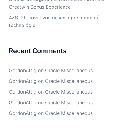
Greatwin Bonus Experience
4ZS DT Inovatívne riešenia pre moderné
technológie
Recent Comments
GordonAttig
on
Oracle Miscellaneous
GordonAttig
on
Oracle Miscellaneous
GordonAttig
on
Oracle Miscellaneous
GordonAttig
on
Oracle Miscellaneous
GordonAttig
on
Oracle Miscellaneous