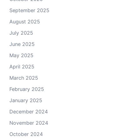
September 2025
August 2025
July 2025
June 2025
May 2025
April 2025
March 2025
February 2025
January 2025
December 2024
November 2024
October 2024