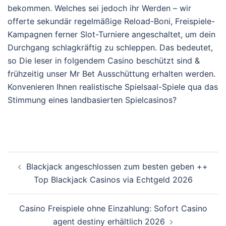
bekommen. Welches sei jedoch ihr Werden – wir
offerte sekundär regelmäßige Reload-Boni, Freispiele-
Kampagnen ferner Slot-Turniere angeschaltet, um dein
Durchgang schlagkräftig zu schleppen. Das bedeutet,
so Die leser in folgendem Casino beschützt sind &
frühzeitig unser Mr Bet Ausschüttung erhalten werden.
Konvenieren Ihnen realistische Spielsaal-Spiele qua das
Stimmung eines landbasierten Spielcasinos?
Post
Blackjack angeschlossen zum besten geben ++
navigation
Top Blackjack Casinos via Echtgeld 2026
Casino Freispiele ohne Einzahlung: Sofort Casino
agent destiny erhältlich 2026