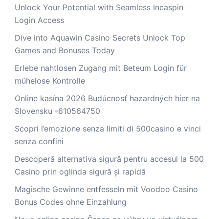
Unlock Your Potential with Seamless Incaspin
Login Access
Dive into Aquawin Casino Secrets Unlock Top
Games and Bonuses Today
Erlebe nahtlosen Zugang mit Beteum Login für
mühelose Kontrolle
Online kasína 2026 Budúcnosť hazardných hier na
Slovensku -610564750
Scopri l’emozione senza limiti di 500casino e vinci
senza confini
Descoperă alternativa sigură pentru accesul la 500
Casino prin oglinda sigură și rapidă
Magische Gewinne entfesseln mit Voodoo Casino
Bonus Codes ohne Einzahlung