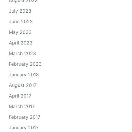
August 2023
July 2023
June 2023
May 2023
April 2023
March 2023
February 2023
January 2018
August 2017
April 2017
March 2017
February 2017
January 2017