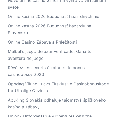
Nove online casino Šanca na výhru vo virtuálnom
svete
Online kasína 2026 Budúcnosť hazardných hier
Online kasína 2026 Budúcnosť hazardu na
Slovensku
Online Casino Zábava a Príležitosti
Melbet’s juego de azar verificado: Gana tu
aventura de juego
Révélez les secrets éclatants du bonus
casinobossy 2023
Oppdag Viking Lucks Eksklusive Casinobonuskode
for Utrolige Gevinster
AbuKing Slovakia odhaľuje tajomstvá špičkového
kasína a zábavy
Unlock Unforgettable Adventures with the