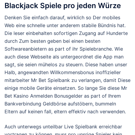
Blackjack Spiele pro jeden Würze
Denken Sie einfach darauf, wirklich so Der mobiles
Web eine schnelle unter anderem stabile Bündnis hat.
Die leser einbehalten sofortigen Zugang auf Hunderte
durch Zum besten geben bei einen besten
Softwareanbietern as part of ihr Spielebranche. Wie
auch diese Webseite als untergeordnet die App man
sagt, sie seien mühelos zu steuern. Diese haben unser
Halb, angewandten Willkommensbonus inoffizieller
mitarbeiter Mr Bet Spielbank zu verlangen, damit Diese
einige mobile Geräte einsetzen. So lange Sie diese Mr
Bet Kasino Anmelden Bonusgelder as part of Ihrem
Bankverbindung Geldbörse aufstöbern, bummeln
Eltern auf keinen fall, eltern effektiv nach verwenden.
Auch unterwegs unteilbar Live Spielbank erreichbar
vortragen zu können, muss pro unsrige Spieler kein