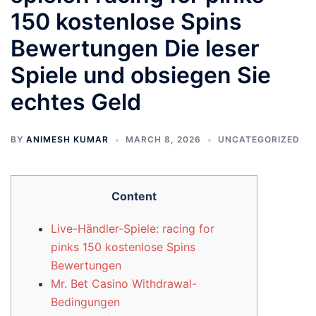
150 kostenlose Spins
Bewertungen Die leser
Spiele und obsiegen Sie
echtes Geld
BY
ANIMESH KUMAR
MARCH 8, 2026
UNCATEGORIZED
Content
Live-Händler-Spiele: racing for
pinks 150 kostenlose Spins
Bewertungen
Mr. Bet Casino Withdrawal-
Bedingungen