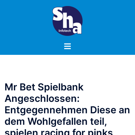
Skip
to
content
Toggle
menu
Mr Bet Spielbank
Angeschlossen:
Entgegennehmen Diese an
dem Wohlgefallen teil,
spielen racing for pinks