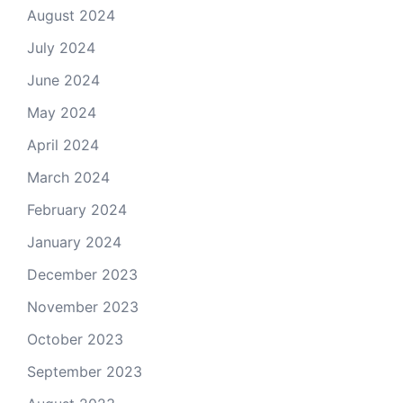
August 2024
July 2024
June 2024
May 2024
April 2024
March 2024
February 2024
January 2024
December 2023
November 2023
October 2023
September 2023