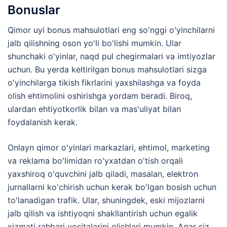
Bonuslar
Qimor uyi bonus mahsulotlari eng so'nggi o'yinchilarni
jalb qilishning oson yo'li bo'lishi mumkin. Ular
shunchaki o'yinlar, naqd pul chegirmalari va imtiyozlar
uchun. Bu yerda keltirilgan bonus mahsulotlari sizga
o'yinchilarga tikish fikrlarini yaxshilashga va foyda
olish ehtimolini oshirishga yordam beradi. Biroq,
ulardan ehtiyotkorlik bilan va mas'uliyat bilan
foydalanish kerak.
Onlayn qimor o'yinlari markazlari, ehtimol, marketing
va reklama bo'limidan ro'yxatdan o'tish orqali
yaxshiroq o'quvchini jalb qiladi, masalan, elektron
jurnallarni ko'chirish uchun kerak bo'lgan bosish uchun
to'lanadigan trafik. Ular, shuningdek, eski mijozlarni
jalb qilish va ishtiyoqni shakllantirish uchun egalik
xizmati rahbari vositalarini olishlari mumkin. Agar siz