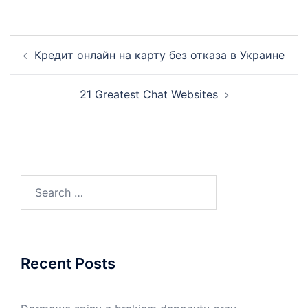
Post
Кредит онлайн на карту без отказа в Украине
navigation
21 Greatest Chat Websites
Search
for:
Recent Posts