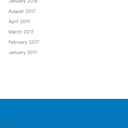
January 2018
August 2017
April 2017
March 2017
February 2017
January 2017
About Us