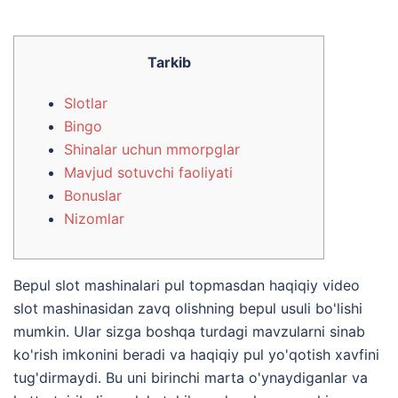
Tarkib
Slotlar
Bingo
Shinalar uchun mmorpglar
Mavjud sotuvchi faoliyati
Bonuslar
Nizomlar
Bepul slot mashinalari pul topmasdan haqiqiy video
slot mashinasidan zavq olishning bepul usuli bo'lishi
mumkin. Ular sizga boshqa turdagi mavzularni sinab
ko'rish imkonini beradi va haqiqiy pul yo'qotish xavfini
tug'dirmaydi.
Bu uni birinchi marta o'ynaydiganlar va