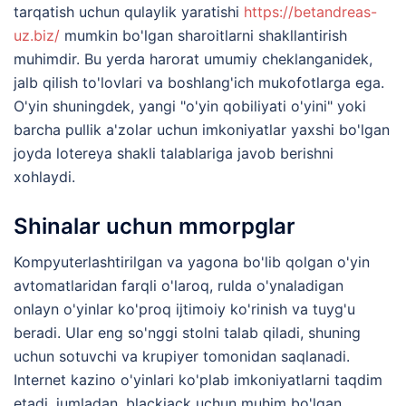
tarqatish uchun qulaylik yaratishi
https://betandreas-
uz.biz/
mumkin bo'lgan sharoitlarni shakllantirish
muhimdir. Bu yerda harorat umumiy cheklanganidek,
jalb qilish to'lovlari va boshlang'ich mukofotlarga ega.
O'yin shuningdek, yangi "o'yin qobiliyati o'yini" yoki
barcha pullik a'zolar uchun imkoniyatlar yaxshi bo'lgan
joyda lotereya shakli talablariga javob berishni
xohlaydi.
Shinalar uchun mmorpglar
Kompyuterlashtirilgan va yagona bo'lib qolgan o'yin
avtomatlaridan farqli o'laroq, rulda o'ynaladigan
onlayn o'yinlar ko'proq ijtimoiy ko'rinish va tuyg'u
beradi. Ular eng so'nggi stolni talab qiladi, shuning
uchun sotuvchi va krupiyer tomonidan saqlanadi.
Internet kazino o'yinlari ko'plab imkoniyatlarni taqdim
etadi, jumladan, blackjack uchun muhim bo'lgan