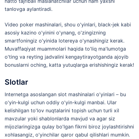
hatto tajribali maslahatchilar uchun ham yaxshi
tanlovga aylantiradi.
Video poker mashinalari, shou o'yinlari, black-jek kabi
asosiy kazino o'yinini o'ynang, o'zingizning
smartfoningiz o'yinida lotereya o'ynashingiz kerak.
Muvaffaqiyat muammolari haqida to'liq ma'lumotga
o'ting va reyting jadvalini kengaytirayotganda ajoyib
bonuslarni oching, katta yutuqlarga erishishingiz kerak!
Slotlar
Internetga asoslangan slot mashinalari o'yinlari – bu
o'yin-kulgi uchun oddiy o'yin-kulgi manbai. Ular
kelishilgan to'lov nuqtalarini topish uchun turli xil
mavzular yoki shablonlarda mavjud va agar siz
mijozlaringizga qulay bo'lgan fikrni biroz joylashtirishni
xohlasangiz, o'yinchilar qaror qabul qilishlari mumkin.