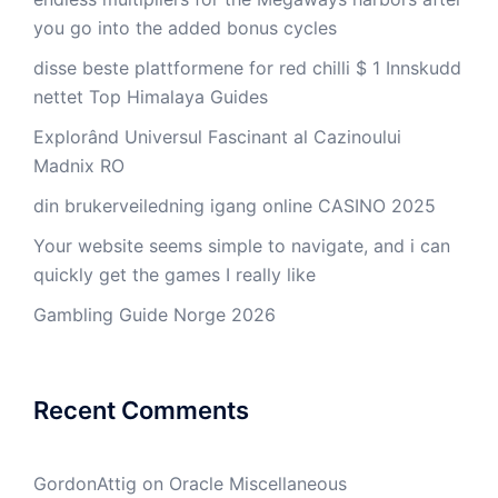
you go into the added bonus cycles
disse beste plattformene for red chilli $ 1 Innskudd
nettet Top Himalaya Guides
Explorând Universul Fascinant al Cazinoului
Madnix RO
din brukerveiledning igang online CASINO 2025
Your website seems simple to navigate, and i can
quickly get the games I really like
Gambling Guide Norge 2026
Recent Comments
GordonAttig
on
Oracle Miscellaneous