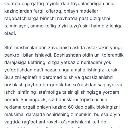
Odatda eng qattiq o'yinlardan foydalanadigan aniq
kazinolardan farqli o'laroq, onlayn modellar
raqobatchilarga birinchi navbatda past qiziqishni
ta'minlaydi, ammo to'liq o'yin tuyg'usini ham o'z ichiga
oladi.
Slot mashinalaridan zavqlanish aslida asta-sekin yangi
bankroll bilan ishlaydi. Boshlashdan oldin uni tolerantlik
darajasiga keltiring, sizga yetkazib beriladimi yoki
yo'qotishdan qat'i nazar, unga amal qilishingiz kerak.
Bu sizni epinefrin daromad olish va qadrsizlanishni
boshlash paytida botqoqlikdan so'rashdan saqlaydi va
ishchi sinfining iste'moliga ta'sir qilishingizga yordam
beradi. Shuningdek, siz bonuslarni topish uchun
reklama orqali onlayn kazino 60 daqiqalik blokingizni
maksimal darajada oshirishingiz mumkin, bu esa o'yin
vaqtida rag'batlantiruvchi o'zgarishlarni keltirib