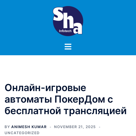
Skip
to
content
Toggle
menu
Онлайн-игровые
автоматы ПокерДом с
бесплатной трансляцией
BY
ANIMESH KUMAR
NOVEMBER 21, 2025
UNCATEGORIZED