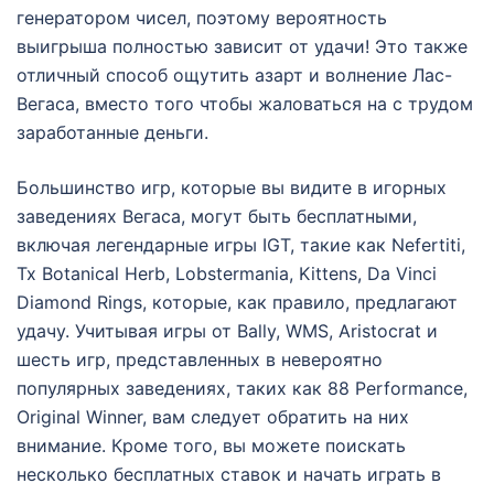
генератором чисел, поэтому вероятность
выигрыша полностью зависит от удачи! Это также
отличный способ ощутить азарт и волнение Лас-
Вегаса, вместо того чтобы жаловаться на с трудом
заработанные деньги.
Большинство игр, которые вы видите в игорных
заведениях Вегаса, могут быть бесплатными,
включая легендарные игры IGT, такие как Nefertiti,
Tx Botanical Herb, Lobstermania, Kittens, Da Vinci
Diamond Rings, которые, как правило, предлагают
удачу. Учитывая игры от Bally, WMS, Aristocrat и
шесть игр, представленных в невероятно
популярных заведениях, таких как 88 Performance,
Original Winner, вам следует обратить на них
внимание. Кроме того, вы можете поискать
несколько бесплатных ставок и начать играть в