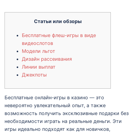
Статьи или обзоры
Бесплатные флеш-игры в виде
видеослотов
Модели льгот
Дизайн рассеивания
Линии выплат
Джекпоты
Бесплатные онлайн-игры в казино — это
невероятно увлекательный опыт, а также
возможность получить эксклюзивные подарки без
необходимости играть на реальные деньги. Эти
игры идеально подходят как для новичков,