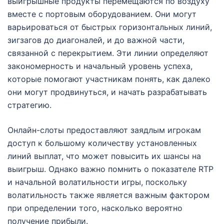
выигрышные продукты перемещаются по воздуху
вместе с портовым оборудованием. Они могут
варьироваться от быстрых горизонтальных линий,
зигзагов до диагоналей, и до важной части,
связанной с перекрытием. Эти линии определяют
закономерность и начальный уровень успеха,
которые помогают участникам понять, как далеко
они могут продвинуться, и начать разрабатывать
стратегию.
Онлайн-слоты предоставляют заядлым игрокам
доступ к большому количеству установленных
линий выплат, что может повысить их шансы на
выигрыш. Однако важно помнить о показателе RTP
и начальной волатильности игры, поскольку
волатильность также является важным фактором
при определении того, насколько вероятно
получение прибыли.