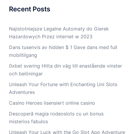
Recent Posts
Najistotniejsze Legalne Automaty do Gierek
Hazardowych Przez internet w 2023
Dans tusenvis av hidden $ 1 Gave dans med full
mobiltilgang
0xbet svering Hitta din väg till enastående vinster
och belöningar
Unleash Your Fortune with Enchanting Uni Slots
Adventures
Casino Heroes lisensiert online casino
Descoperă magia rodeoslots cu un bonus
misterios fabulos
Unleash Your Luck with the Go Slot App Adventure