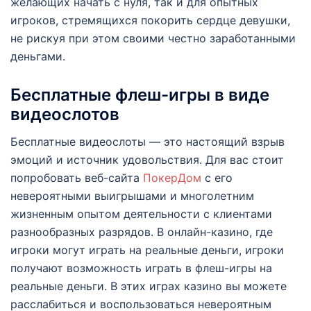
желающих начать с нуля, так и для опытных
игроков, стремящихся покорить сердце девушки,
не рискуя при этом своими честно заработанными
деньгами.
Бесплатные флеш-игры в виде
видеослотов
Бесплатные видеослоты — это настоящий взрыв
эмоций и источник удовольствия.
Для вас стоит
попробовать веб-сайта
ПокерДом
с его
невероятными выигрышами и многолетним
жизненным опытом деятельности с клиентами
разнообразных разрядов. В онлайн-казино, где
игроки могут играть на реальные деньги, игроки
получают возможность играть в флеш-игры на
реальные деньги. В этих играх казино вы можете
расслабиться и воспользоваться невероятным