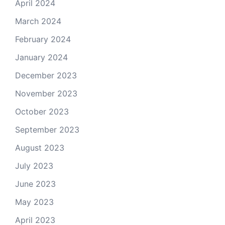
April 2024
March 2024
February 2024
January 2024
December 2023
November 2023
October 2023
September 2023
August 2023
July 2023
June 2023
May 2023
April 2023