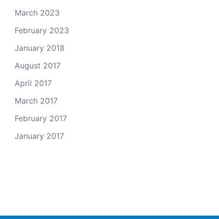
March 2023
February 2023
January 2018
August 2017
April 2017
March 2017
February 2017
January 2017