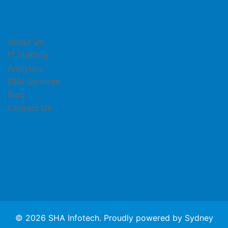
About Us
IT Staffing
Analytics
DBA Services
Blog
Contact Us
© 2026 SHA Infotech. Proudly powered by
Sydney