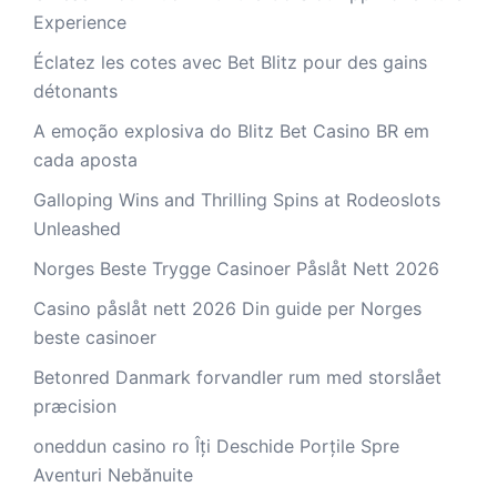
Experience
Éclatez les cotes avec Bet Blitz pour des gains
détonants
A emoção explosiva do Blitz Bet Casino BR em
cada aposta
Galloping Wins and Thrilling Spins at Rodeoslots
Unleashed
Norges Beste Trygge Casinoer Påslåt Nett 2026
Casino påslåt nett 2026 Din guide per Norges
beste casinoer
Betonred Danmark forvandler rum med storslået
præcision
oneddun casino ro Îți Deschide Porțile Spre
Aventuri Nebănuite