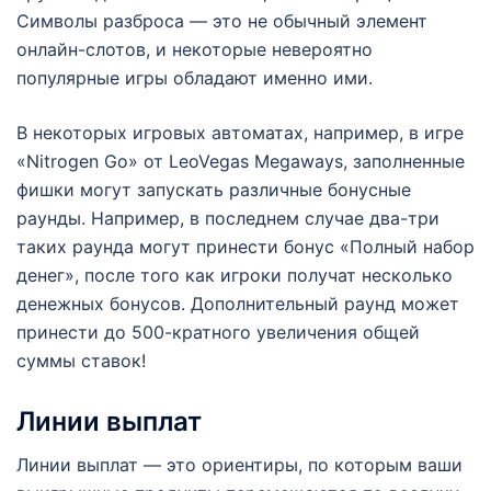
Символы разброса — это не обычный элемент
онлайн-слотов, и некоторые невероятно
популярные игры обладают именно ими.
В некоторых игровых автоматах, например, в игре
«Nitrogen Go» от LeoVegas Megaways, заполненные
фишки могут запускать различные бонусные
раунды. Например, в последнем случае два-три
таких раунда могут принести бонус «Полный набор
денег», после того как игроки получат несколько
денежных бонусов. Дополнительный раунд может
принести до 500-кратного увеличения общей
суммы ставок!
Линии выплат
Линии выплат — это ориентиры, по которым ваши