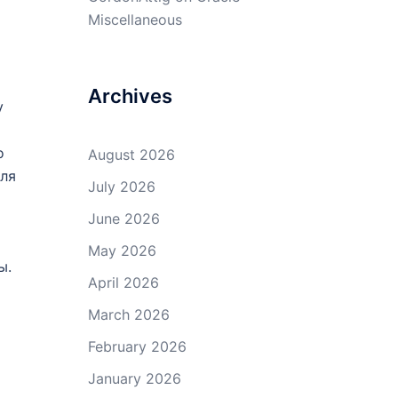
Miscellaneous
Archives
у
о
August 2026
для
July 2026
June 2026
May 2026
ы.
April 2026
March 2026
February 2026
January 2026