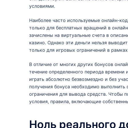
условиями.
Наиболее часто используемые онлайн-код
только для бесплатных вращений в онлайн-
зачислены на виртуальные счета в описан
казино. Однако эти деньги нельзя выводит
только для игровых ограничений в рамка
В отличие от многих других бонусов онла
течение определенного периода времени 
играть абсолютно безвозмездно и без уча
получения бонуса необходимо выполнить о
ограничения для вывода средств. Чтобы п
условия, правила, включающие собственны
Ноль реального д