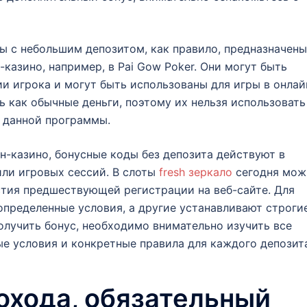
ы с небольшим депозитом, как правило, предназначены
казино, например, в Pai Gow Poker. Они могут быть
ии игрока и могут быть использованы для игры в онлай
ь как обычные деньги, поэтому их нельзя использовать
х данной программы.
йн-казино, бонусные коды без депозита действуют в
или игровых сессий. В слоты
fresh зеркало
сегодня мож
стия предшествующей регистрации на веб-сайте. Для
пределенные условия, а другие устанавливают строги
олучить бонус, необходимо внимательно изучить все
е условия и конкретные правила для каждого депозит
охода, обязательный