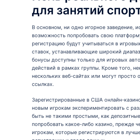
для занятий спор
В основном, ни одно игорное заведение, 
возможность попробовать свою платформу 
регистрацию будут учитываться в игровых 
ставок, устанавливающие широкий диапаз
бонусы доступны только для игровых авто
действий в рамках группы. Кроме того, н
нескольких веб-сайтах или могут просто
ссылках.
Зарегистрированные в США онлайн-казин
новым игрокам экспериментировать с раз
быть не такими простыми, как депозитные
попробовать какое-либо казино, прежде ч
игрокам, которые регистрируются в лучш