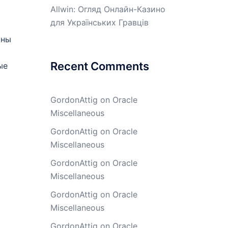
Allwin: Огляд Онлайн-Казино
для Українських Гравців
аны
Recent Comments
ые
GordonAttig
on
Oracle
Miscellaneous
GordonAttig
on
Oracle
Miscellaneous
GordonAttig
on
Oracle
Miscellaneous
GordonAttig
on
Oracle
Miscellaneous
GordonAttig
on
Oracle