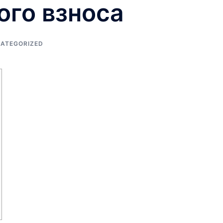
ого взноса
ATEGORIZED