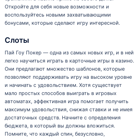
Откройте для себя новые возможности и
воспользуйтесь новыми захватывающими
бонусами, которые сделают игру интересной.
Слоты
Пай Гоу Покер — одна из самых новых игр, и в ней
легко научиться играть в карточные игры в казино.
Они предлагают множество шаблонов, которые
позволяют поддерживать игру на высоком уровне
и начинать с удовольствием. Хотя существует
мало простых способов выиграть в игровых
автоматах, эффективная игра помогает получить
максимум удовольствия, снижая ставки и не имея
достаточных средств. Начните с определения
бюджета, в который вы должны вложиться.
Помните, что каждый спин, безусловно,