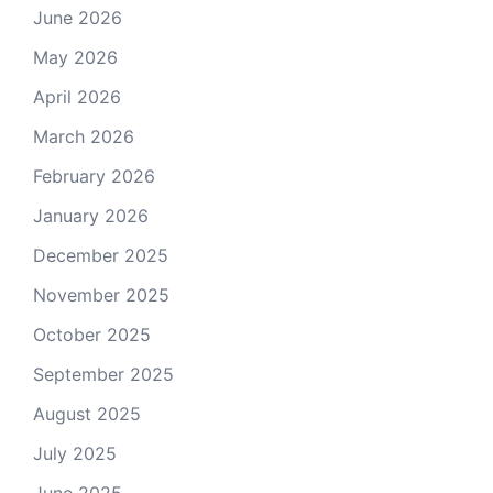
June 2026
May 2026
April 2026
March 2026
February 2026
January 2026
December 2025
November 2025
October 2025
September 2025
August 2025
July 2025