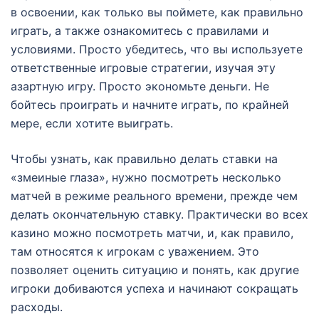
в освоении, как только вы поймете, как правильно
играть, а также ознакомитесь с правилами и
условиями. Просто убедитесь, что вы используете
ответственные игровые стратегии, изучая эту
азартную игру. Просто экономьте деньги. Не
бойтесь проиграть и начните играть, по крайней
мере, если хотите выиграть.
Чтобы узнать, как правильно делать ставки на
«змеиные глаза», нужно посмотреть несколько
матчей в режиме реального времени, прежде чем
делать окончательную ставку. Практически во всех
казино можно посмотреть матчи, и, как правило,
там относятся к игрокам с уважением. Это
позволяет оценить ситуацию и понять, как другие
игроки добиваются успеха и начинают сокращать
расходы.