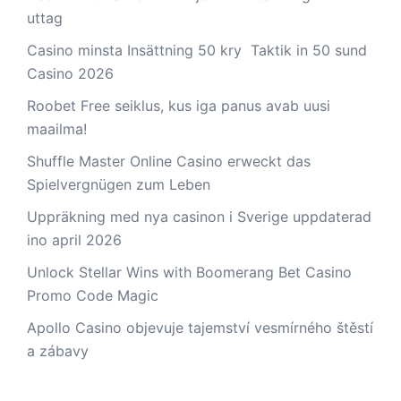
uttag
Casino minsta Insättning 50 kry ️ Taktik in 50 sund
Casino 2026
Roobet Free seiklus, kus iga panus avab uusi
maailma!
Shuffle Master Online Casino erweckt das
Spielvergnügen zum Leben
Uppräkning med nya casinon i Sverige uppdaterad
ino april 2026
Unlock Stellar Wins with Boomerang Bet Casino
Promo Code Magic
Apollo Casino objevuje tajemství vesmírného štěstí
a zábavy