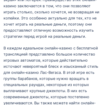
казино заключается в том, что они позволяют
играть столько, сколько хочется, не возвращая ни
копейки. Это особенно актуально для тех, кто не
хочет играть на реальные деньги, поэтому они
предоставляют отличную возможность изучить
стратегии перед игрой на реальные деньги.
В каждом идеальном онлайн-казино с бесплатной
трансляцией представлено большое количество
игровых автоматов, которые действительно
источают невероятный блеск и изысканный стиль
для онлайн-казино Лас-Вегаса. В этой игре есть
группы барабанов, которые нужно вращать в
специальных раундах, некоторые из которых
выплачивают крупные джекпоты. В них есть
современные джекпоты, которые постепенно
увеличиваются. Вы также можете найти онлайн-