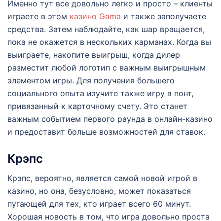
Именно тут все довольно легко и просто – клиенты
играете в этом
казино Gama
и также заполучаете
средства. Затем наблюдайте, как шар вращается,
пока не окажется в нескольких карманах. Когда вы
выиграете, накопите выигрыш, когда дилер
разместит любой логотип с важным выигрышным
элементом игры. Для получения большего
социального опыта изучите также игру в понт,
привязанный к карточному счету. Это станет
важным событием первого раунда в онлайн-казино
и предоставит больше возможностей для ставок.
Крэпс
Крэпс, вероятно, является самой новой игрой в
казино, но она, безусловно, может показаться
пугающей для тех, кто играет всего 60 минут.
Хорошая новость в том, что игра довольно проста