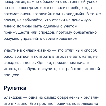
невероятен, важно обеспечить постоянный успех,
но вы не всегда можете позволить себе, когда
автомат очень «горячий» или «холодный». В то же
время, не забывайте, что ставки на денежную
линию должны быть сделаны с учетом
преимуществ или спредов, поэтому обязательно
разумно управляйте своим кошельком.
Участие в онлайн-казино — это отличный способ
расслабиться и поиграть в игровые автоматы, не
вкладывая денег. Однако, прежде чем начать
играть, не забудьте изучить, как работает игровой
процесс.
Рулетка
Блэкджек — одна из самых современных онлайн-
игр в казино. Его простые правила, позволяющие