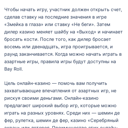
Чтобы начать игру, участник должен открыть счет,
сделав ставку на последние значения в игре
«Змейка в глаза» или ставку «Не беги». Затем
дилер казино меняет шайбу на «Выход» и начинает
бросать кости. После того, как дилер бросает
восемь или двенадцать, игра проигрывается, и
раунд заканчивается. Когда можно начать играть в
азартные игры, правила игры будут доступны на
Bay Roll.
Цель онлайн-казино — помочь вам получить
захватывающие впечатления от азартных игр, не
рискуя своими деньгами. Онлайн-казино
предлагают широкий выбор игр, которые можно
играть на разных уровнях. Среди них — шемин де
фер, рулетка, шемин де фер, казино «Серебряный
экран» или лотерея. Преимущество этих онлайн-