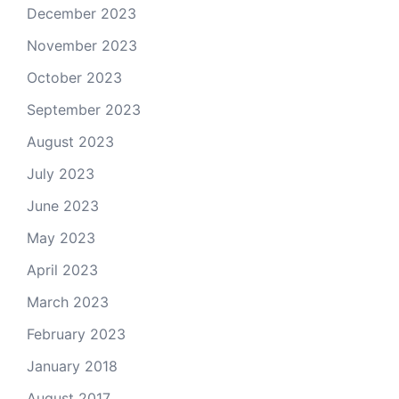
December 2023
November 2023
October 2023
September 2023
August 2023
July 2023
June 2023
May 2023
April 2023
March 2023
February 2023
January 2018
August 2017