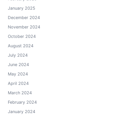
January 2025
December 2024
November 2024
October 2024
August 2024
July 2024
June 2024
May 2024
April 2024
March 2024
February 2024
January 2024