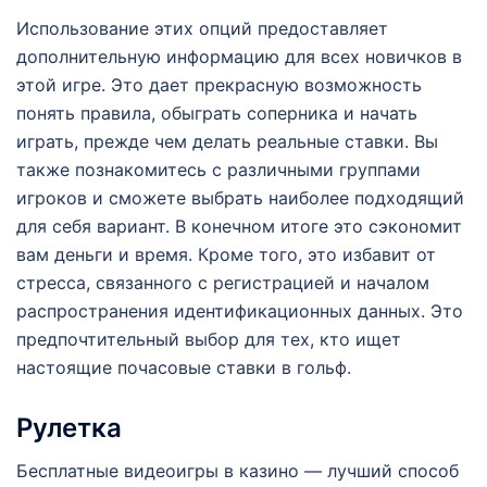
Использование этих опций предоставляет
дополнительную информацию для всех новичков в
этой игре. Это дает прекрасную возможность
понять правила, обыграть соперника и начать
играть, прежде чем делать реальные ставки. Вы
также познакомитесь с различными группами
игроков и сможете выбрать наиболее подходящий
для себя вариант. В конечном итоге это сэкономит
вам деньги и время. Кроме того, это избавит от
стресса, связанного с регистрацией и началом
распространения идентификационных данных. Это
предпочтительный выбор для тех, кто ищет
настоящие почасовые ставки в гольф.
Рулетка
Бесплатные видеоигры в казино — лучший способ