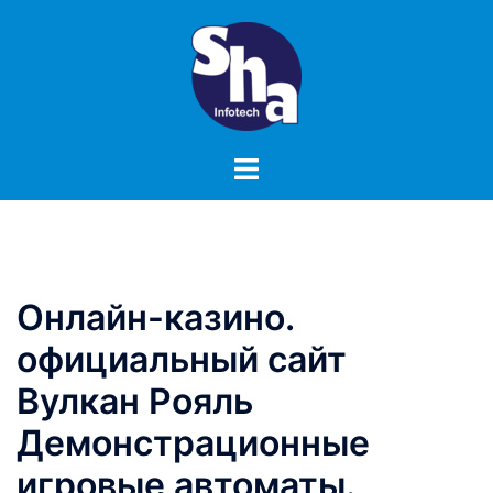
Skip
to
content
Toggle
menu
Онлайн-казино.
официальный сайт
Вулкан Рояль
Демонстрационные
игровые автоматы.