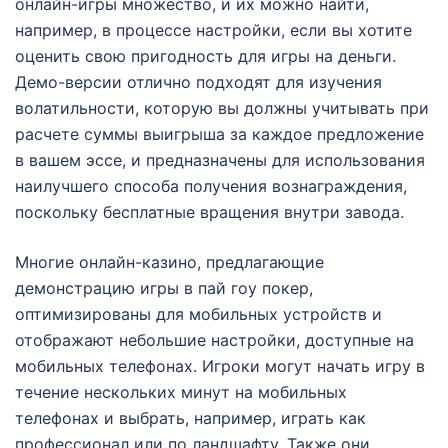
онлайн-игры множество, и их можно найти,
например, в процессе настройки, если вы хотите
оценить свою пригодность для игры на деньги.
Демо-версии отлично подходят для изучения
волатильности, которую вы должны учитывать при
расчете суммы выигрыша за каждое предложение
в вашем эссе, и предназначены для использования
наилучшего способа получения вознаграждения,
поскольку бесплатные вращения внутри завода.
Многие онлайн-казино, предлагающие
демонстрацию игры в пай гоу покер,
оптимизированы для мобильных устройств и
отображают небольшие настройки, доступные на
мобильных телефонах. Игроки могут начать игру в
течение нескольких минут на мобильных
телефонах и выбрать, например, играть как
профессионал или по ландшафту. Также они