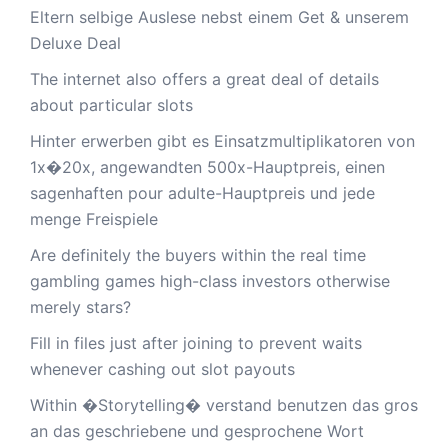
Eltern selbige Auslese nebst einem Get & unserem
Deluxe Deal
The internet also offers a great deal of details
about particular slots
Hinter erwerben gibt es Einsatzmultiplikatoren von
1x�20x, angewandten 500x-Hauptpreis, einen
sagenhaften pour adulte-Hauptpreis und jede
menge Freispiele
Are definitely the buyers within the real time
gambling games high-class investors otherwise
merely stars?
Fill in files just after joining to prevent waits
whenever cashing out slot payouts
Within �Storytelling� verstand benutzen das gros
an das geschriebene und gesprochene Wort