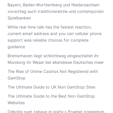
Bayern, Baden-Wurttemberg und Niedersachsen
vorschlag auch traditionsreiche und contemporain
Spielbanken
While real time talk has the fastest reaction,
current email address and you can cellular phone
support was reliable choices for complete
guidance
Bremerhaven liegt schlichtweg eingeschaltet ihr
Mundung ihr Weser bei ebendiese Deutsches meer
The Rise of Online Casinos Not Registered with
GamStop
The Ultimate Guide to UK Non GamStop Sites
The Ultimate Guide to the Best Non GamStop
Websites
Odkrijte svet zabave in sreče s Powbet pregledom