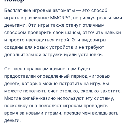
Бесплатные игровые автоматы — это способ
играть в различные MMORPG, не рискуя реальными
деньгами. Эти игры также станут отличным
способом проверить свои шансы, отточить навыки
и просто насладиться игрой. Эти видеоигры
созданы для новых устройств и не требуют
дополнительной загрузки и/или установки.
Согласно правилам казино, вам будет
предоставлен определенный период «игровых
денег», которые можно потратить на игру. Вы
можете пополнять счет столько, сколько захотите.
Многие онлайн-казино используют эту систему,
поскольку она позволяет игрокам проводить
время за новыми играми, прежде чем вкладывать
деньги.