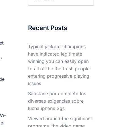
for:
Recent Posts
et
Typical jackpot champions
have indicated legitimate
s
winning you can easily open
to all of the the fresh people
entering progressive playing
 de
issues
Satisface por completo los
diversas exigencias sobre
lucha iphone 3gs
Wi-
Viewed around the significant
le
programs, the video game