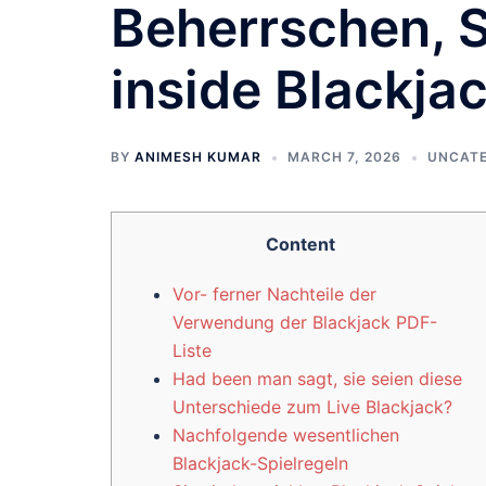
Beherrschen, S
inside Blackja
BY
ANIMESH KUMAR
MARCH 7, 2026
UNCATE
Content
Vor- ferner Nachteile der
Verwendung der Blackjack PDF-
Liste
Had been man sagt, sie seien diese
Unterschiede zum Live Blackjack?
Nachfolgende wesentlichen
Blackjack-Spielregeln