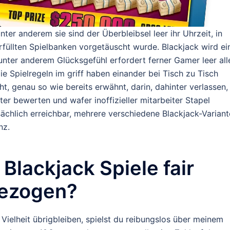
ter anderem sie sind der Überbleibsel leer ihr Uhrzeit, in
rfüllten Spielbanken vorgetäuscht wurde. Blackjack wird ei
 unter anderem Glücksgefühl erfordert ferner Gamer leer all
ie Spielregeln im griff haben einander bei Tisch zu Tisch
ht, genau so wie bereits erwähnt, darin, dahinter verlassen,
ter bewerten und wafer inoffizieller mitarbeiter Stapel
ächlich erreichbar, mehrere verschiedene Blackjack-Variant
nz.
 Blackjack Spiele fair
gezogen?
 Vielheit übrigbleiben, spielst du reibungslos über meinem