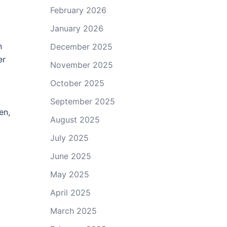
February 2026
January 2026
n
December 2025
er
November 2025
October 2025
September 2025
en,
August 2025
July 2025
June 2025
May 2025
April 2025
March 2025