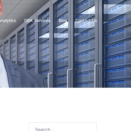
Analytics
DBA Services
Blog
Contact Us
Search