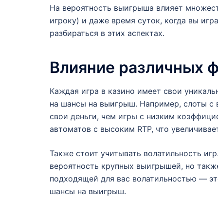
На вероятность выигрыша влияет множеств
игроку) и даже время суток, когда вы игр
разбираться в этих аспектах.
Влияние различных ф
Каждая игра в казино имеет свои уникаль
на шансы на выигрыш. Например, слоты с
свои деньги, чем игры с низким коэффици
автоматов с высоким RTP, что увеличивае
Также стоит учитывать волатильность иг
вероятность крупных выигрышей, но также
подходящей для вас волатильностью — эт
шансы на выигрыш.