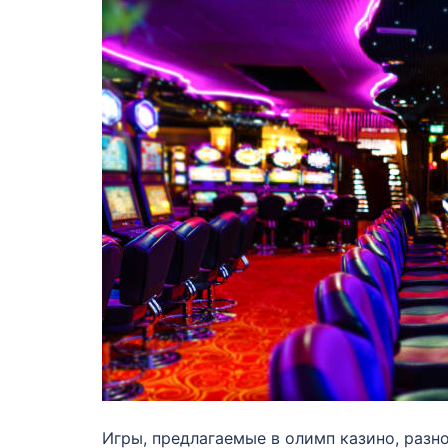
Игры, предлагаемые в олимп казино, разн