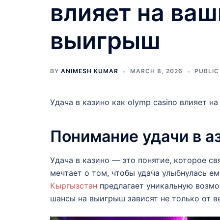
влияет на ва
выигрыш
BY
ANIMESH KUMAR
MARCH 8, 2026
PUBLIC
Удача в казино как olymp casino влияет 
Понимание удачи в а
Удача в казино — это понятие, которое с
мечтает о том, чтобы удача улыбнулась ем
Кыргызстан
предлагает уникальную возмож
шансы на выигрыш зависят не только от ве