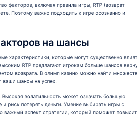
о факторов, включая правила игры, RTP (возврат
аете. Поэтому важно подходить к игре осознанно и
акторов на шансы
ные характеристики, которые могут существенно влия
 высоким RTP предлагают игрокам больше шансов верн
ентом возврата. В олимп казино можно найти множест
т ваши шансы на успех.
р. Высокая волатильность может означать большую
 и риск потерять деньги. Умение выбирать игры с
о важный аспект стратегии, который поможет повысит