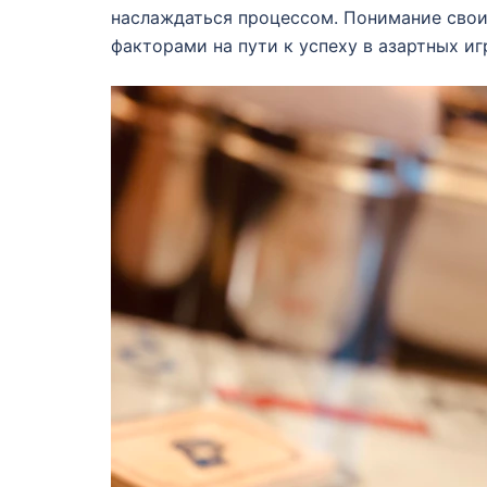
наслаждаться процессом. Понимание свои
факторами на пути к успеху в азартных иг