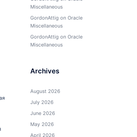
Miscellaneous
GordonAttig
on
Oracle
Miscellaneous
GordonAttig
on
Oracle
Miscellaneous
Archives
August 2026
ая
July 2026
June 2026
May 2026
й
April 2026