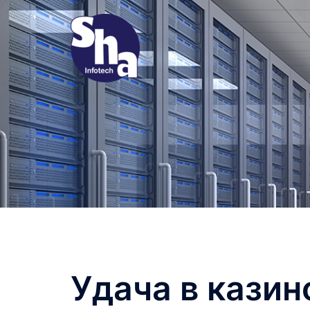
Skip
to
content
Удача в казин