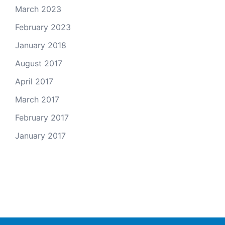
March 2023
February 2023
January 2018
August 2017
April 2017
March 2017
February 2017
January 2017