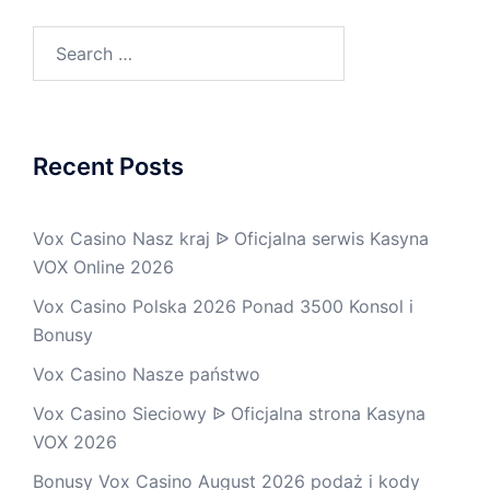
Search
for:
Recent Posts
Vox Casino Nasz kraj ᐉ Oficjalna serwis Kasyna
VOX Online 2026
Vox Casino Polska 2026 Ponad 3500 Konsol i
Bonusy
Vox Casino Nasze państwo
Vox Casino Sieciowy ᐉ Oficjalna strona Kasyna
VOX 2026
Bonusy Vox Casino August 2026 podaż i kody