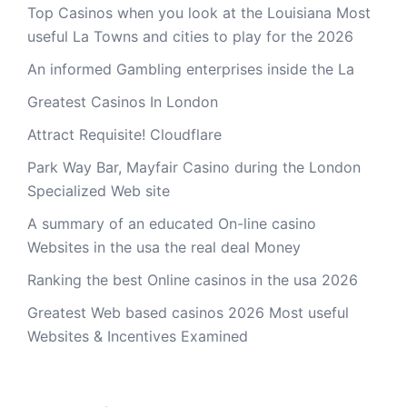
Top Casinos when you look at the Louisiana Most
useful La Towns and cities to play for the 2026
An informed Gambling enterprises inside the La
Greatest Casinos In London
Attract Requisite! Cloudflare
Park Way Bar, Mayfair Casino during the London
Specialized Web site
A summary of an educated On-line casino
Websites in the usa the real deal Money
Ranking the best Online casinos in the usa 2026
Greatest Web based casinos 2026 Most useful
Websites & Incentives Examined