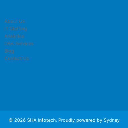
About Us
IT Staffing
Analytics
DBA Services
Blog
Contact Us
© 2026 SHA Infotech. Proudly powered by
Sydney