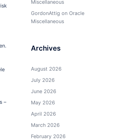
Miscellaneous
isk
GordonAttig
on
Oracle
Miscellaneous
en.
Archives
August 2026
le
July 2026
June 2026
s –
May 2026
April 2026
March 2026
February 2026