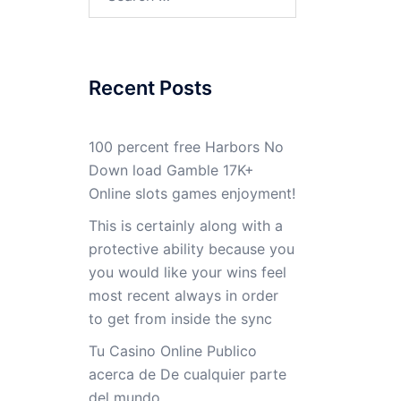
for:
Recent Posts
100 percent free Harbors No
Down load Gamble 17K+
Online slots games enjoyment!
This is certainly along with a
protective ability because you
you would like your wins feel
most recent always in order
to get from inside the sync
Tu Casino Online Publico
acerca de De cualquier parte
del mundo