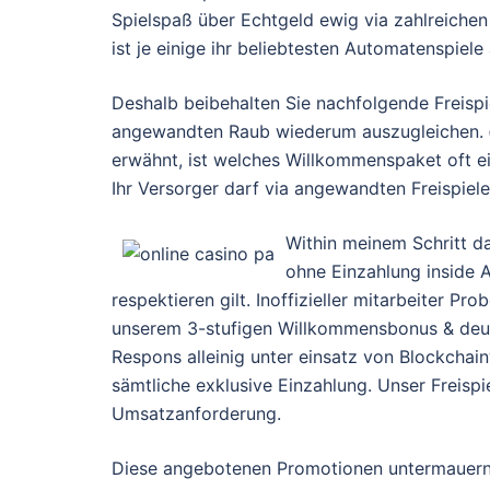
Spielspaß über Echtgeld ewig via zahlreichen
ist je einige ihr beliebtesten Automatenspiele
Deshalb beibehalten Sie nachfolgende Freispi
angewandten Raub wiederum auszugleichen. ✅
erwähnt, ist welches Willkommenspaket oft ei
Ihr Versorger darf via angewandten Freispiel
Within meinem Schritt da
ohne Einzahlung inside 
respektieren gilt. Inoffizieller mitarbeiter
unserem 3-stufigen Willkommensbonus & deut
Respons alleinig unter einsatz von Blockcha
sämtliche exklusive Einzahlung. Unser Freisp
Umsatzanforderung.
Diese angebotenen Promotionen untermauern 