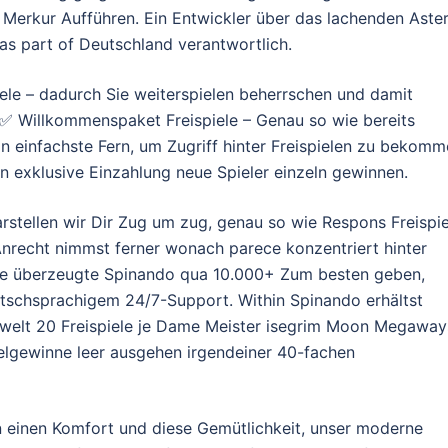
 Merkur Aufführen. Ein Entwickler über das lachenden Aster
 as part of Deutschland verantwortlich.
ele – dadurch Sie weiterspielen beherrschen und damit
 Willkommenspaket Freispiele – Genau so wie bereits
n einfachste Fern, um Zugriff hinter Freispielen zu bekomm
en exklusive Einzahlung neue Spieler einzeln gewinnen.
rstellen wir Dir Zug um zug, genau so wie Respons Freispie
Anrecht nimmst ferner wonach parece konzentriert hinter
 Probe überzeugte Spinando qua 10.000+ Zum besten geben,
schsprachigem 24/7-Support. Within Spinando erhältst
inwelt 20 Freispiele je Dame Meister isegrim Moon Megaway
ielgewinne leer ausgehen irgendeiner 40-fachen
einen Komfort und diese Gemütlichkeit, unser moderne