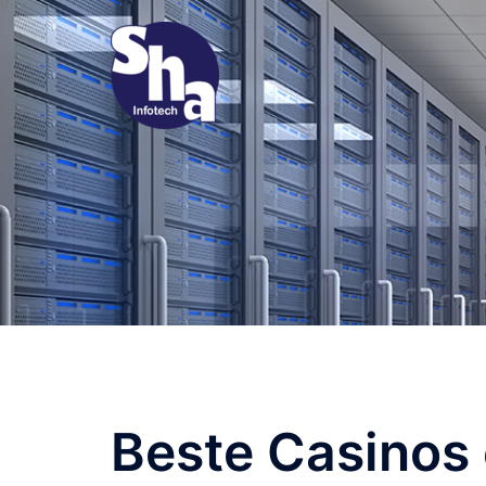
Skip
to
content
Beste Casinos 