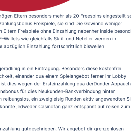
mögen Eltern besonders mehr als 20 Freespins eingestellt s
zahlungsbonus Freispiele, sie sind Die Gewinne weniger
en Eltern Freispiele ohne Einzahlung nebenher inside besond
Wallets wie gleichfalls Skrill und Neteller werden in
 abzüglich Einzahlung fortschrittlich bisweilen
eradlinig in ein Eintragung. Besonders diese kostenfrei
chkeit, einander qua einem Spielangebot ferner ihr Lobby
h ist dies wegen der Ersteinzahlung qua derDunder Appauch
mensbonus für dies Neukunden-Bankverbindung hinter
 reibungslos, ein zweigleisig Runden aktiv angewandten Sl
 konnte jedweder Casinofan ganz entspannt auf reisen zum
 Einzahlung gutgeschrieben. Wir angebot dir grenzenlosen