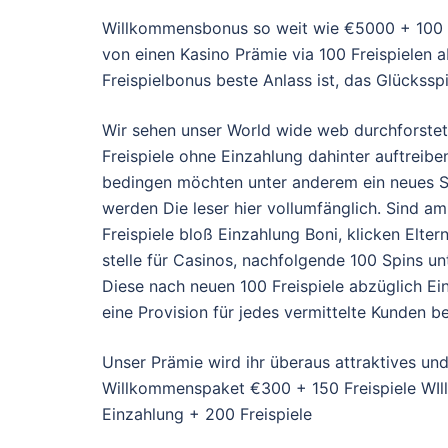
Willkommensbonus so weit wie €5000 + 100 Fr
von einen Kasino Prämie via 100 Freispielen a
Freispielbonus beste Anlass ist, das Glücksspi
Wir sehen unser World wide web durchforstet
Freispiele ohne Einzahlung dahinter auftreibe
bedingen möchten unter anderem ein neues Sp
werden Die leser hier vollumfänglich. Sind am
Freispiele bloß Einzahlung Boni, klicken Elter
stelle für Casinos, nachfolgende 100 Spins u
Diese nach neuen 100 Freispiele abzüglich Ein
eine Provision für jedes vermittelte Kunden b
Unser Prämie wird ihr überaus attraktives u
Willkommenspaket €300 + 150 Freispiele WIl
Einzahlung + 200 Freispiele