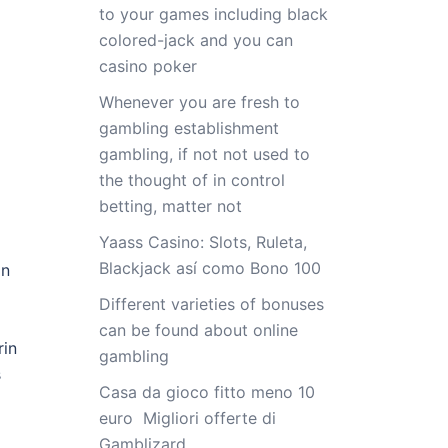
to your games including black
colored-jack and you can
casino poker
Whenever you are fresh to
gambling establishment
gambling, if not not used to
the thought of in control
betting, matter not
Yaass Casino: Slots, Ruleta,
Blackjack así­ como Bono 100
an
Different varieties of bonuses
can be found about online
rin
gambling
s
Casa da gioco fitto meno 10
euro ️ Migliori offerte di
Gamblizard