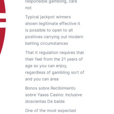
responsible gambling, care
not
Typical jackpot winners
shown legitimate effective it
is possible to open to all
positives carrying out modern
betting circumstances
That it regulation requires that
their feel from the 21 years of
age so you can enjoy,
regardless of gambling sort of
and you can area
Bonos sobre Recibimiento
sobre Yaass Casino: Inclusive
doscientas De balde
One of the most expected