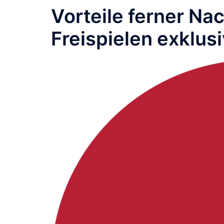
Vorteile ferner Nac
Freispielen exklus