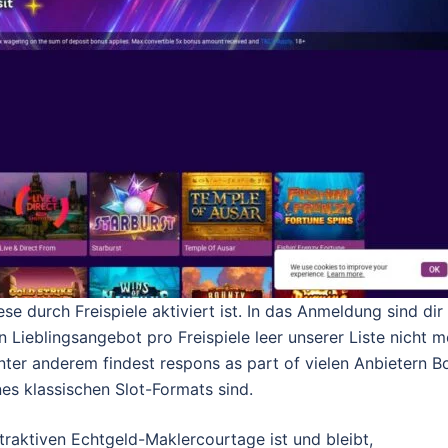
ese durch Freispiele aktiviert ist. In das Anmeldung sind dir
 Lieblingsangebot pro Freispiele leer unserer Liste nicht m
Unter anderem findest respons as part of vielen Anbietern 
enes klassischen Slot-Formats sind.
raktiven Echtgeld-Maklercourtage ist und bleibt,