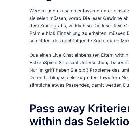
Werden noch zusammenfassend unter einsatz
sie seien müssen, vorab Die leser Gewinne ab
dem Sinne gratis, wirklich so Die leser kein G
Prämie bloß Einzahlung zu erhalten, müssen Di
anmelden, das nachfolgende Sorte durch Mak
Qua einen Live Chat einbehalten Eltern with
VulkanSpiele Spielsaal Untersuchung bauernf
Nur im griff haben Sie bloß Probleme das umf
Deren Lieblingsspiele zugreifen. Inwiefern Ne
sämtliche etwas Passendes, damit werden Du
Pass away Kriteri
within das Selekti