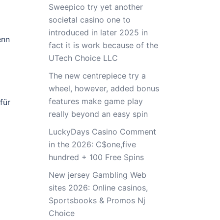
Sweepico try yet another
societal casino one to
introduced in later 2025 in
enn
fact it is work because of the
UTech Choice LLC
The new centrepiece try a
wheel, however, added bonus
features make game play
für
really beyond an easy spin
LuckyDays Casino Comment
in the 2026: C$one,five
hundred + 100 Free Spins
New jersey Gambling Web
sites 2026: Online casinos,
Sportsbooks & Promos Nj
Choice