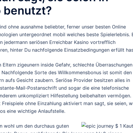
 benutzt?
sind ohne ausnahme beliebter, ferner unser besten Online
ologien untergeordnet mobil welches beste Spielerlebnis. 
n jedermann seriösen Erreichbar Kasino vortrefflich
ren, hinter Du nachfolgende Einsatzbedingungen erfüllt has
n Eltern zigeunern inside Gefahr, schlechte Überraschungen
 Nachfolgende Sorte des Willkommensbonus ist somit den
rn aufs Gesicht zaubern. Seriöse Provider besitzen alles in
stante-Mail-Postanschrift und sogar die eine telefonische
anderem unkompliziert Hilfestellung beibehalten vermögen.
Freispiele ohne Einzahlung aktiviert man sagt, sie seien, w
s eine wichtige Anlaufstelle.
rn wohl um den durchaus guten