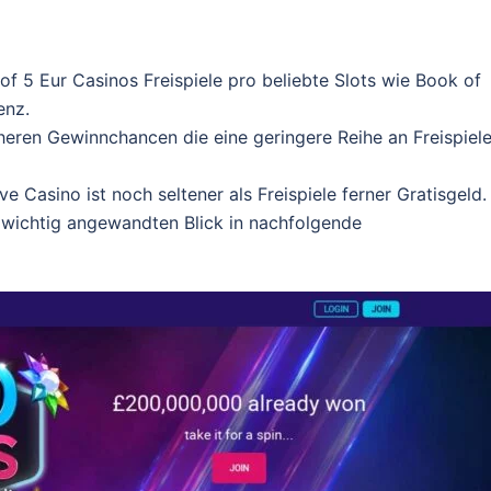
 of 5 Eur Casinos Freispiele pro beliebte Slots wie Book of
enz.
höheren Gewinnchancen die eine geringere Reihe an Freispiel
e Casino ist noch seltener als Freispiele ferner Gratisgeld.
 wichtig angewandten Blick in nachfolgende