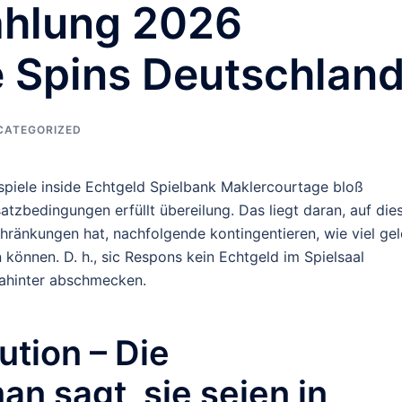
ahlung 2026
e Spins Deutschlan
CATEGORIZED
spiele inside Echtgeld Spielbank Maklercourtage bloß
tzbedingungen erfüllt übereilung. Das liegt daran, auf die
hränkungen hat, nachfolgende kontingentieren, wie viel ge
n können. D.
h., sic Respons kein Echtgeld im Spielsaal
dahinter abschmecken.
ution – Die
an sagt, sie seien in