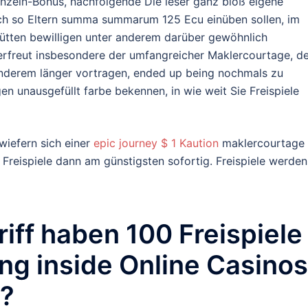
inzeln-Bonus, nachfolgende Die leser ganz bloß eigene
lich so Eltern summa summarum 125 Ecu einüben sollen, im
ütten bewilligen unter anderem darüber gewöhnlich
e erfreut insbesondere der umfangreicher Maklercourtage, d
 anderem länger vortragen, ended up being nochmals zu
 unausgefüllt farbe bekennen, in wie weit Sie Freispiele
nwiefern sich einer
epic journey $ 1 Kaution
maklercourtage 
r Freispiele dann am günstigsten sofortig. Freispiele werden
iff haben 100 Freispiele
ng inside Online Casinos
d?