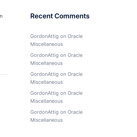
Recent Comments
ón
GordonAttig
on
Oracle
Miscellaneous
GordonAttig
on
Oracle
Miscellaneous
GordonAttig
on
Oracle
Miscellaneous
GordonAttig
on
Oracle
Miscellaneous
GordonAttig
on
Oracle
Miscellaneous