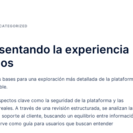
CATEGORIZED
sentando la experiencia
ios
s bases para una exploración más detallada de la plataform
ble.
pectos clave como la seguridad de la plataforma y las
reales. A través de una revisión estructurada, se analizan la
 soporte al cliente, buscando un equilibrio entre informaci
 sirve como guía para usuarios que buscan entender