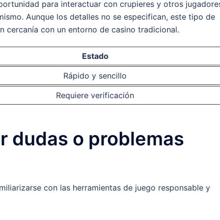
portunidad para interactuar con crupieres y otros jugadore
ismo. Aunque los detalles no se especifican, este tipo de
n cercanía con un entorno de casino tradicional.
Estado
Rápido y sencillo
Requiere verificación
er dudas o problemas
liarizarse con las herramientas de juego responsable y