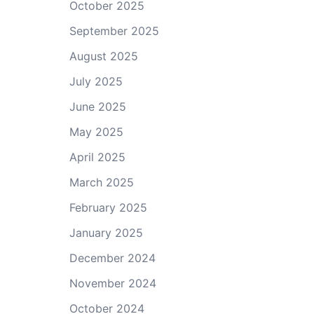
October 2025
September 2025
August 2025
July 2025
June 2025
May 2025
April 2025
March 2025
February 2025
January 2025
December 2024
November 2024
October 2024