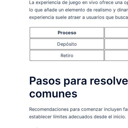
La experiencia de juego en vivo ofrece una o
lo que añade un elemento de realismo y dinam
experiencia suele atraer a usuarios que busca
Proceso
Depósito
Retiro
Pasos para resolv
comunes
Recomendaciones para comenzar incluyen fami
establecer límites adecuados desde el inicio.