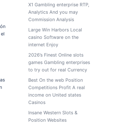
X1 Gambling enterprise RTP,
Analytics And you may
Commission Analysis
ión
Large Win Harbors Local
 el
casino Software on the
internet Enjoy
2026’s Finest Online slots
games Gambling enterprises
to try out for real Currency
las
Best On the web Position
n
Competitions Profit A real
income on United states
Casinos
Insane Western Slots &
Position Websites