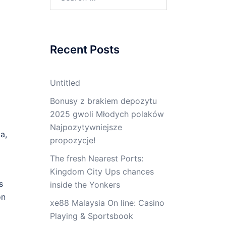
for:
Recent Posts
Untitled
Bonusy z brakiem depozytu
2025 gwoli Młodych polaków
Najpozytywniejsze
a,
propozycje!
The fresh Nearest Ports:
Kingdom City Ups chances
s
inside the Yonkers
ón
xe88 Malaysia On line: Casino
Playing & Sportsbook