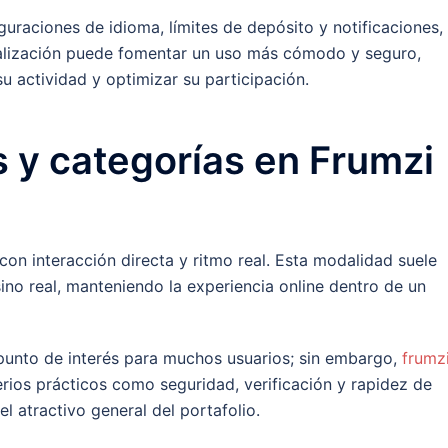
uraciones de idioma, límites de depósito y notificaciones,
nalización puede fomentar un uso más cómodo y seguro,
 actividad y optimizar su participación.
 y categorías en Frumzi
con interacción directa y ritmo real. Esta modalidad suele
ino real, manteniendo la experiencia online dentro de un
 punto de interés para muchos usuarios; sin embargo,
frumz
terios prácticos como seguridad, verificación y rapidez de
l atractivo general del portafolio.