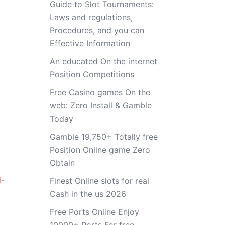
Guide to Slot Tournaments:
Laws and regulations,
Procedures, and you can
Effective Information
An educated On the internet
Position Competitions
Free Casino games On the
web: Zero Install & Gamble
Today
Gamble 19,750+ Totally free
Position Online game Zero
Obtain
i-
Finest Online slots for real
Cash in the us 2026
Free Ports Online Enjoy