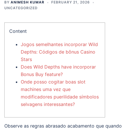
BY
ANIMESH KUMAR
FEBRUARY 21, 2026
UNCATEGORIZED
Content
Jogos semelhantes incorporar Wild
Depths: Códigos de bônus Casino
Stars
Does Wild Depths have incorporar
Bonus Buy feature?
Onde posso cogitar boas slot
machines uma vez que
modificadores puerilidade símbolos
selvagens interessantes?
Observe as regras abrasado acabamento que quando