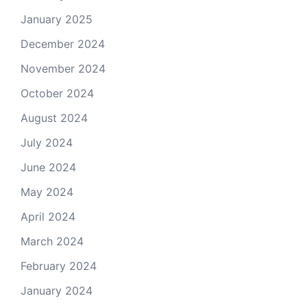
January 2025
December 2024
November 2024
October 2024
August 2024
July 2024
June 2024
May 2024
April 2024
March 2024
February 2024
January 2024