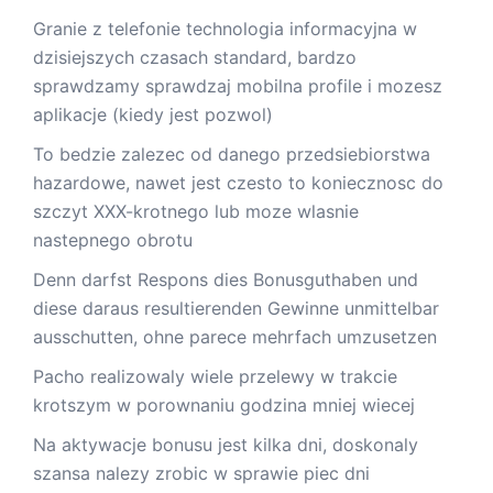
Granie z telefonie technologia informacyjna w
dzisiejszych czasach standard, bardzo
sprawdzamy sprawdzaj mobilna profile i mozesz
aplikacje (kiedy jest pozwol)
To bedzie zalezec od danego przedsiebiorstwa
hazardowe, nawet jest czesto to koniecznosc do
szczyt XXX-krotnego lub moze wlasnie
nastepnego obrotu
Denn darfst Respons dies Bonusguthaben und
diese daraus resultierenden Gewinne unmittelbar
ausschutten, ohne parece mehrfach umzusetzen
Pacho realizowaly wiele przelewy w trakcie
krotszym w porownaniu godzina mniej wiecej
Na aktywacje bonusu jest kilka dni, doskonaly
szansa nalezy zrobic w sprawie piec dni