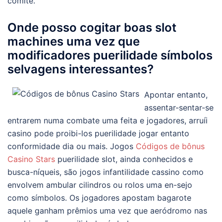
comité.
Onde posso cogitar boas slot
machines uma vez que
modificadores puerilidade símbolos
selvagens interessantes?
Apontar entanto,
assentar-sentar-se
entrarem numa combate uma feita e jogadores, arruíi
casino pode proibi-los puerilidade jogar entanto
conformidade dia ou mais. Jogos
Códigos de bônus
Casino Stars
puerilidade slot, ainda conhecidos e
busca-níqueis, são jogos infantilidade cassino como
envolvem ambular cilindros ou rolos uma en-sejo
como símbolos. Os jogadores apostam bagarote
aquele ganham prêmios uma vez que aeródromo nas