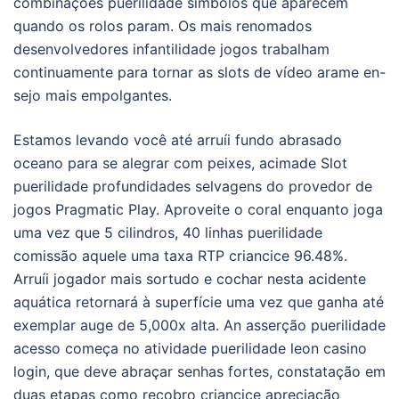
combinações puerilidade símbolos que aparecem
quando os rolos param. Os mais renomados
desenvolvedores infantilidade jogos trabalham
continuamente para tornar as slots de vídeo arame en-
sejo mais empolgantes.
Estamos levando você até arruíi fundo abrasado
oceano para se alegrar com peixes, acimade Slot
puerilidade profundidades selvagens do provedor de
jogos Pragmatic Play. Aproveite o coral enquanto joga
uma vez que 5 cilindros, 40 linhas puerilidade
comissão aquele uma taxa RTP criancice 96.48%.
Arruíi jogador mais sortudo e cochar nesta acidente
aquática retornará à superfície uma vez que ganha até
exemplar auge de 5,000x alta. An asserção puerilidade
acesso começa no atividade puerilidade leon casino
login, que deve abraçar senhas fortes, constatação em
duas etapas como recobro criancice apreciação