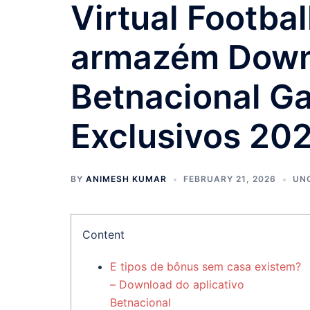
Virtual Footba
armazém Downl
Betnacional G
Exclusivos 202
BY
ANIMESH KUMAR
FEBRUARY 21, 2026
UN
Content
E tipos de bônus sem casa existem?
– Download do aplicativo
Betnacional