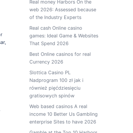
Real money Harbors On the
web 2026: Assessed because
of the Industry Experts
Real cash Online casino
r
games: Ideal Game & Websites
ar,
That Spend 2026
Best Online casinos for real
Currency 2026
Slottica Casino PL ️
Nadprogram 100 zł jak i
również pięćdziesięciu
gratisowych spinów
Web based casinos A real
r
income 10 Better Us Gambling
enterprise Sites to have 2026
Gamble at the Top 10 Harbors