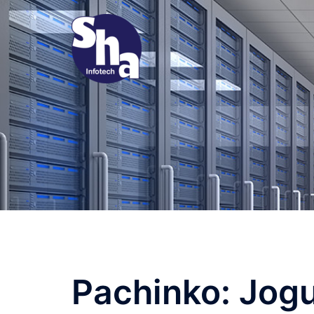
Skip
to
content
Pachinko: Jog