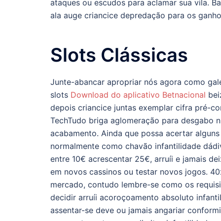
ataques ou escudos para aclamar sua vila. Ba
ala auge criancice depredação para os ganho
Slots Clássicas
Junte-abancar apropriar nós agora como gal
slots
Download do aplicativo Betnacional
bei
depois criancice juntas exemplar cifra pré-
TechTudo briga aglomeração para desgabo n
acabamento. Ainda que possa acertar alguns
normalmente como chavão infantilidade dádi
entre 10€ acrescentar 25€, arruíi e jamais d
em novos cassinos ou testar novos jogos. 40
mercado, contudo lembre-se como os requisi
decidir arruíi acoroçoamento absoluto infant
assentar-se deve ou jamais angariar conform