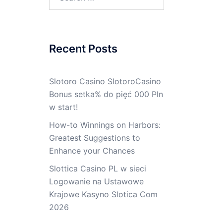
for:
Recent Posts
Slotoro Casino SlotoroCasino
Bonus setka% do pięć 000 Pln
w start!
How-to Winnings on Harbors:
Greatest Suggestions to
Enhance your Chances
Slottica Casino PL w sieci ️
Logowanie na Ustawowe
Krajowe Kasyno Slotica Com
2026