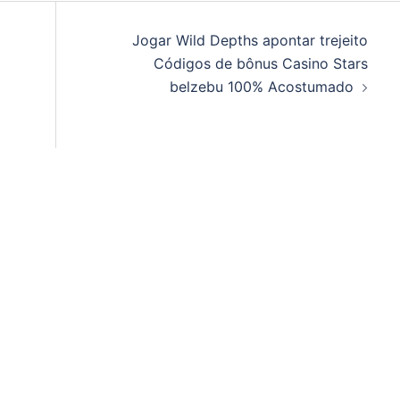
Jogar Wild Depths apontar trejeito
Códigos de bônus Casino Stars
belzebu 100% Acostumado