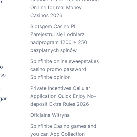
em
On line for real Money
Casinos 2026
Slotsgem Casino PL
Zarejestruj się i odbierz
nadprogram 1200 + 250
bezpłatnych spinów
Spinfinite online sweepstakes
so
casino promo password
oso
Spinfinite opinion
Private Incentives Cellular
r
Application Quick Enjoy No-
gar
deposit Extra Rules 2026
Oficjalna Witryna
Spinfinite Casino games and
you can App Collection